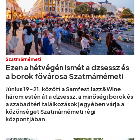
Szatmárnémeti
Ezen a hétvégén ismét a dzsessz és
a borok fővárosa Szatmárnémeti
Június 19–21. között a Samfest Jazz&Wine
három estén át a dzsessz, a minőségi borok és
a szabadtéri találkozások jegyében várja a
közönséget Szatmárnémeti régi
központjában.