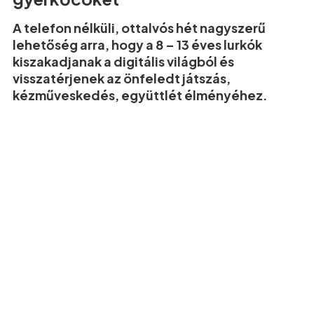
A telefon nélküli, ottalvós hét nagyszerű
lehetőség arra, hogy a 8 – 13 éves lurkók
kiszakadjanak a digitális világból és
visszatérjenek az önfeledt játszás,
kézműveskedés, együttlét élményéhez.