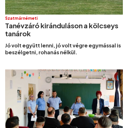
Szatmárnémeti
Tanévzáró kiránduláson a kölcseys
tanárok
Jó volt együtt lenni, jó volt végre egymással is
beszélgetni, rohanás nélkül.