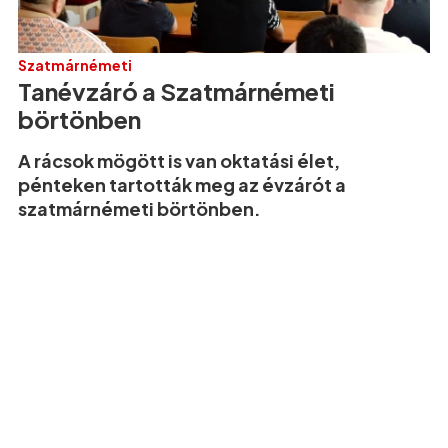
Szatmárnémeti
Tanévzáró a Szatmárnémeti
börtönben
A rácsok mögött is van oktatási élet,
pénteken tartották meg az évzárót a
szatmárnémeti börtönben.