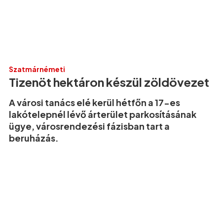
Szatmárnémeti
Tizenöt hektáron készül zöldövezet
A városi tanács elé kerül hétfőn a 17-es
lakótelepnél lévő árterület parkosításának
ügye, városrendezési fázisban tart a
beruházás.