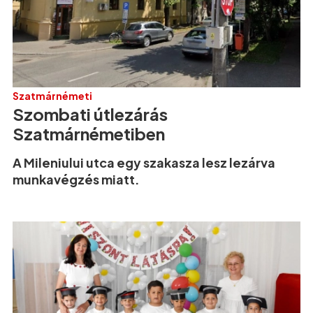
Szatmárnémeti
Szombati útlezárás
Szatmárnémetiben
A Mileniului utca egy szakasza lesz lezárva
munkavégzés miatt.