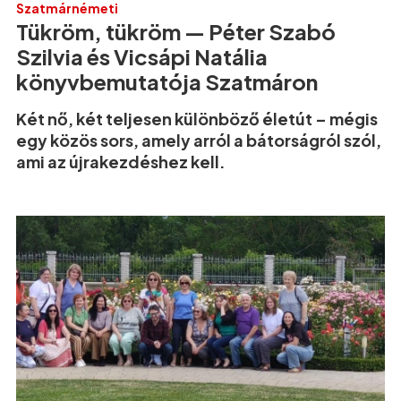
Szatmárnémeti
Tükröm, tükröm — Péter Szabó
Szilvia és Vicsápi Natália
könyvbemutatója Szatmáron
Két nő, két teljesen különböző életút – mégis
egy közös sors, amely arról a bátorságról szól,
ami az újrakezdéshez kell.