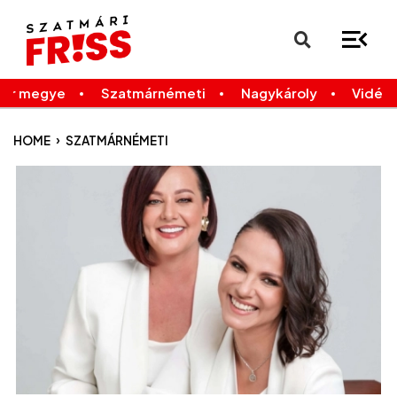
×
Legfrissebb
Bármikor
már megye
Szatmárnémeti
Nagykároly
Vidék
›
HOME
SZATMÁRNÉMETI