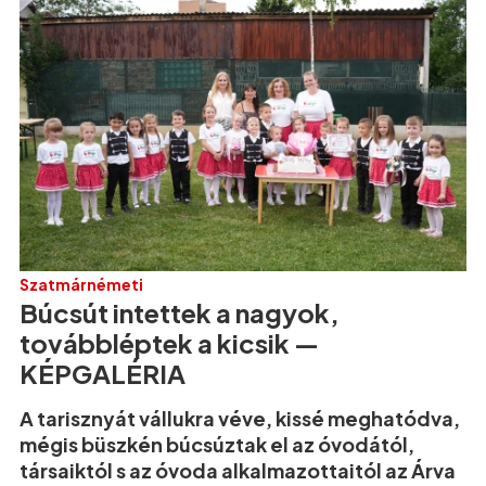
Szatmárnémeti
Búcsút intettek a nagyok,
továbbléptek a kicsik —
KÉPGALÉRIA
A tarisznyát vállukra véve, kissé meghatódva,
mégis büszkén búcsúztak el az óvodától,
társaiktól s az óvoda alkalmazottaitól az Árva