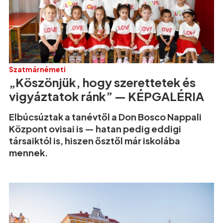
Szatmárnémeti
„Köszönjük, hogy szerettetek és
vigyáztatok ránk” — KÉPGALÉRIA
Elbúcsúztak a tanévtől a Don Bosco Nappali
Központ ovisai is — hatan pedig eddigi
társaiktól is, hiszen ősztől már iskolába
mennek.