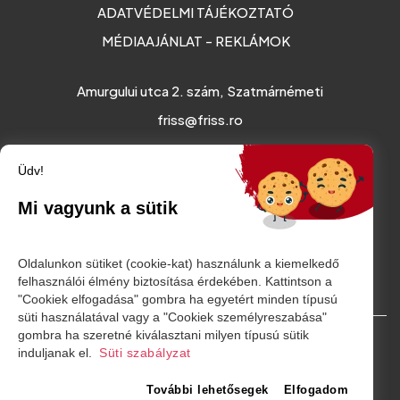
ADATVÉDELMI TÁJÉKOZTATÓ
MÉDIAAJÁNLAT - REKLÁMOK
Amurgului utca 2. szám, Szatmárnémeti
friss@friss.ro
Üdv!
Mi vagyunk a sütik
Oldalunkon sütiket (cookie-kat) használunk a kiemelkedő
felhasználói élmény biztosítása érdekében. Kattintson a
"Cookiek elfogadása" gombra ha egyetért minden típusú
süti használatával vagy a "Cookiek személyreszabása"
gombra ha szeretné kiválasztani milyen típusú sütik
© Minden jog fenntartva. 2026
induljanak el.
Süti szabályzat
További lehetősegek
Elfogadom