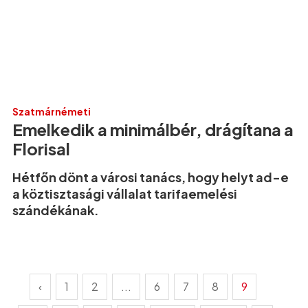
Szatmárnémeti
Emelkedik a minimálbér, drágítana a
Florisal
Hétfőn dönt a városi tanács, hogy helyt ad-e
a köztisztasági vállalat tarifaemelési
szándékának.
‹
1
2
...
6
7
8
9