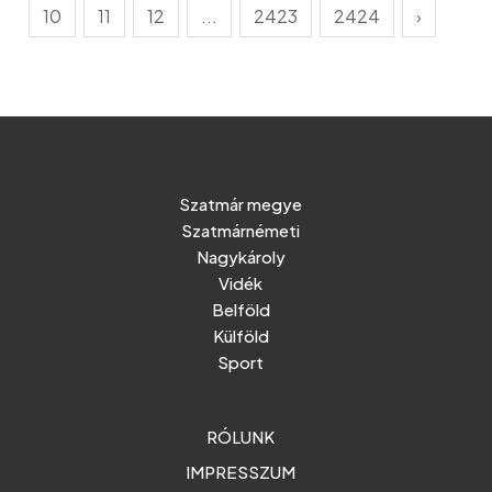
10
11
12
...
2423
2424
›
Szatmár megye
Szatmárnémeti
Nagykároly
Vidék
Belföld
Külföld
Sport
RÓLUNK
IMPRESSZUM