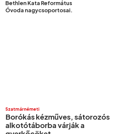
Bethlen Kata Református
Óvoda nagycsoportosai.
Szatmárnémeti
Borókás kézműves, sátorozós
alkotótáborba várják a
gyerkőcöket