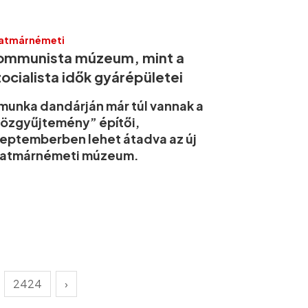
atmárnémeti
ommunista múzeum, mint a
ocialista idők gyárépületei
munka dandárján már túl vannak a
özgyűjtemény” építői,
eptemberben lehet átadva az új
zatmárnémeti múzeum.
2424
›