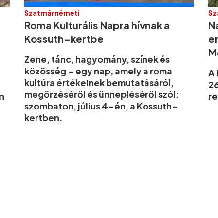
Szatmárnémeti
Sz
Roma Kulturális Napra hívnak a
N
Kossuth–kertbe
e
M
Zene, tánc, hagyomány, színek és
közösség – egy nap, amely a roma
A 
kultúra értékeinek bemutatásáról,
26
megőrzéséről és ünnepléséről szól:
n
re
szombaton, július 4–én, a Kossuth–
kertben.