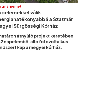
atmárnémeti
apelemekkel válik
nergiahatékonyabbá a Szatmár
egyei Sürgősségi Kórház
határon átnyúló projekt keretében
2 napelemből álló fotovoltaikus
ndszert kap a megyei kórház.