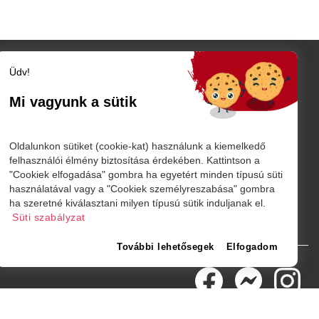
Üdv!
Szatmár megye
Szatmárnémeti
Mi vagyunk a sütik
Nagykároly
TÓ
Vidék
Belföld
K
Oldalunkon sütiket (cookie-kat) használunk a kiemelkedő
Külföld
felhasználói élmény biztosítása érdekében. Kattintson a
"Cookiek elfogadása" gombra ha egyetért minden típusú süti
Sport
használatával vagy a "Cookiek személyreszabása" gombra
márnémeti
ha szeretné kiválasztani milyen típusú sütik induljanak el.
Süti szabályzat
További lehetősegek
Elfogadom