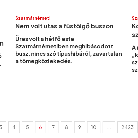
Szatmárnémeti
Sz
Nem volt utas a füstölgő buszon
K
sz
Üres volt a hétfő este
ón
Szatmárnémetiben meghibásodott
A 
busz, nincs szó típushibáról, zavartalan
„k
ó
a tömegközlekedés.
sz
,
s
a
3
4
5
6
7
8
9
10
...
2423