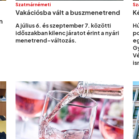
Szatmárnémeti
Sz
Vakációsba vált a buszmenetrend
Ké
n
A július 6. és szeptember 7. közötti
Hú
időszakban kilenc járatot érint a nyári
po
menetrend-változás.
eg
Gy
Vé
is