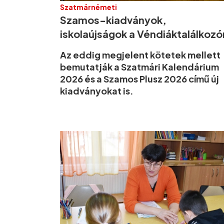
Szatmárnémeti
Szamos-kiadványok,
iskolaújságok a Véndiáktalálkozó
Az eddig megjelent kötetek mellett
bemutatják a Szatmári Kalendárium
2026 és a Szamos Plusz 2026 című új
kiadványokat is.