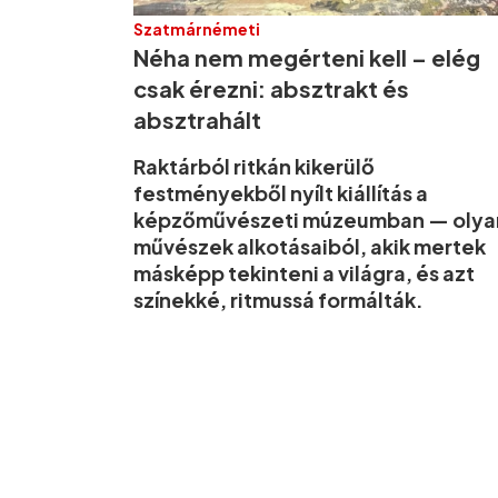
Szatmárnémeti
Néha nem megérteni kell – elég
csak érezni: absztrakt és
absztrahált
Raktárból ritkán kikerülő
festményekből nyílt kiállítás a
képzőművészeti múzeumban — olya
művészek alkotásaiból, akik mertek
másképp tekinteni a világra, és azt
színekké, ritmussá formálták.