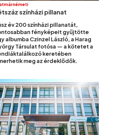
atmárnémeti
tszáz színházi pillanat
sz év 200 színházi pillanatát,
ntosabban fényképeit gyűjtötte
y albumba Czinzel László, a Harag
örgy Társulat fotósa — a kötetet a
ndiáktalálkozó keretében
merhetik meg az érdeklődők.