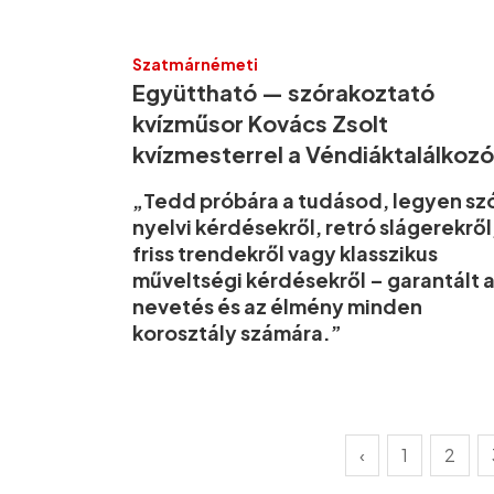
Szatmárnémeti
Együttható — szórakoztató
kvízműsor Kovács Zsolt
kvízmesterrel a Véndiáktalálkoz
„Tedd próbára a tudásod, legyen sz
nyelvi kérdésekről, retró slágerekről
friss trendekről vagy klasszikus
műveltségi kérdésekről – garantált 
nevetés és az élmény minden
korosztály számára.”
‹
1
2