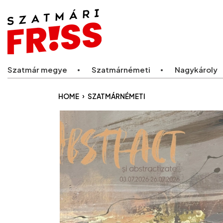
Legfriss
Szatmár megye
Szatmárnémeti
Nagykároly
›
HOME
SZATMÁRNÉMETI