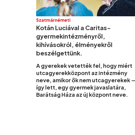
Szatmárnémeti
Kotán Luciával a Caritas-
gyermekintézményről,
kihívásokról, élményekről
beszélgettünk.
A gyerekek vetették fel, hogy miért
utcagyerekközpont az intézmény
neve, amikor ők nem utcagyerekek 
így lett, egy gyermek javaslatára,
Barátság Háza az új központ neve.