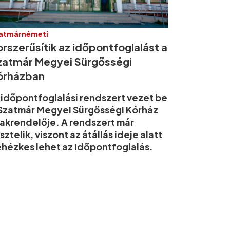
atmárnémeti
rszerűsítik az időpontfoglalást a
zatmár Megyei Sürgősségi
órházban
 időpontfoglalási rendszert vezet be
Szatmár Megyei Sürgősségi Kórház
akrendelője. A rendszert már
sztelik, viszont az átállás ideje alatt
hézkes lehet az időpontfoglalás.