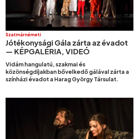
Szatmárnémeti
Jótékonysági Gála zárta az évadot
— KÉPGALÉRIA, VIDEÓ
Vidám hangulatú, szakmai és
közönségdíjakban bővelkedő gálával zárta a
színházi évadot a Harag György Társulat.