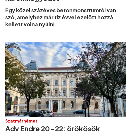
Egy közel százéves betonmonstrumról van
szó, amelyhez már tíz évvel ezelőtt hozzá
kellett volna nyúlni.
Szatmárnémeti
Ady Endre 20-22: örökösök