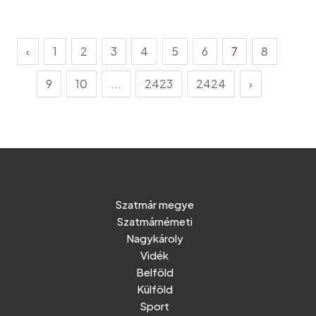
‹
1
2
3
4
5
6
7
8
9
10
...
2423
2424
›
Szatmár megye
Szatmárnémeti
Nagykároly
Vidék
Belföld
Külföld
Sport