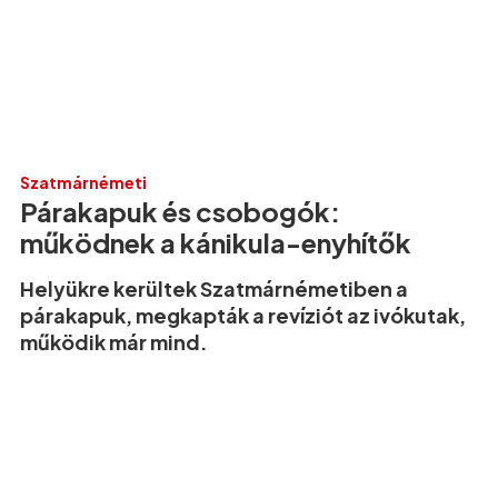
Szatmárnémeti
Párakapuk és csobogók:
működnek a kánikula-enyhítők
Helyükre kerültek Szatmárnémetiben a
párakapuk, megkapták a revíziót az ivókutak,
működik már mind.