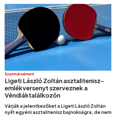
Szatmárnémeti
Ligeti László Zoltán asztalitenisz-
emlékversenyt szerveznek a
Véndiáktalálkozón
Várják a jelentkezőket a Ligeti László Zoltán
nyílt egyéni asztalitenisz bajnokságra, de nem