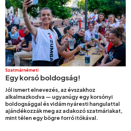
Szatmárnémeti
Egy korsó boldogság!
Jól ismert elnevezés, az évszakhoz
alkalmazkodva — ugyanúgy egy korsónyi
boldogsággal és vidám nyáresti hangulattal
ajándékozzák meg az adakozó szatmáriakat,
mint télen egy bögre forró itókával.