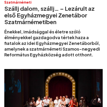
Szatmárnémeti
Szállj dalom, szállj… – Lezárult az
első Egyházmegyei Zenetábor
Szatmárnémetiben
Énekkel, imádsággal és életre szóló
élményekkel gazdagodva tértek haza a
fiatalok az idei Egyházmegyei Zenetáborból,
amelynek a szatmárnémeti Szamos-negyedi
Református Egyházközség adott otthont.