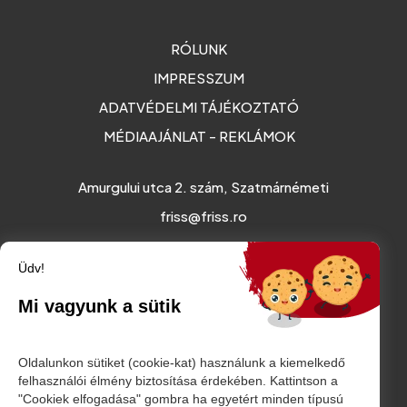
RÓLUNK
IMPRESSZUM
ADATVÉDELMI TÁJÉKOZTATÓ
MÉDIAAJÁNLAT - REKLÁMOK
Amurgului utca 2. szám, Szatmárnémeti
friss@friss.ro
Üdv!
Mi vagyunk a sütik
Oldalunkon sütiket (cookie-kat) használunk a kiemelkedő
felhasználói élmény biztosítása érdekében. Kattintson a
"Cookiek elfogadása" gombra ha egyetért minden típusú