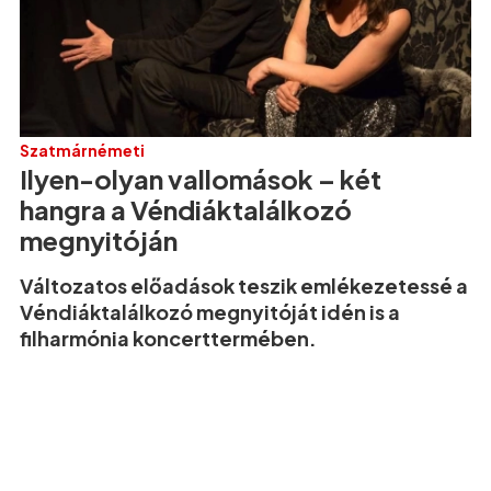
Szatmárnémeti
Ilyen-olyan vallomások – két
hangra a Véndiáktalálkozó
megnyitóján
Változatos előadások teszik emlékezetessé a
Véndiáktalálkozó megnyitóját idén is a
filharmónia koncerttermében.