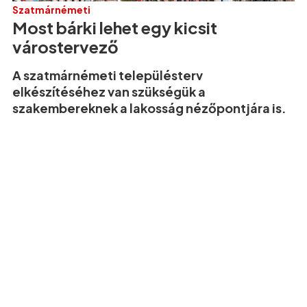
Szatmárnémeti
Most bárki lehet egy kicsit
várostervező
A szatmárnémeti településterv
elkészítéséhez van szükségük a
szakembereknek a lakosság nézőpontjára is.