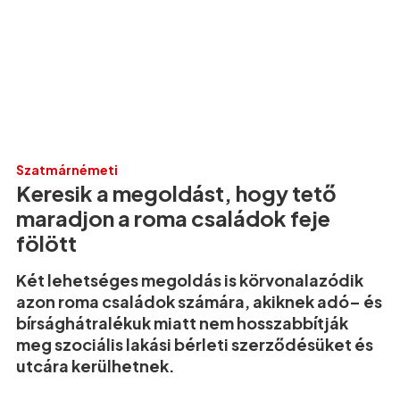
Szatmárnémeti
Keresik a megoldást, hogy tető
maradjon a roma családok feje
fölött
Két lehetséges megoldás is körvonalazódik
azon roma családok számára, akiknek adó– és
bírsághátralékuk miatt nem hosszabbítják
meg szociális lakási bérleti szerződésüket és
utcára kerülhetnek.