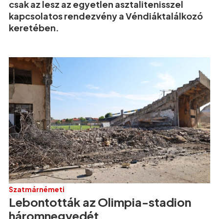
csak az lesz az egyetlen asztalitenisszel
kapcsolatos rendezvény a Véndiáktalálkozó
keretében.
Szatmárnémeti
Lebontották az Olimpia-stadion
háromnegyedét