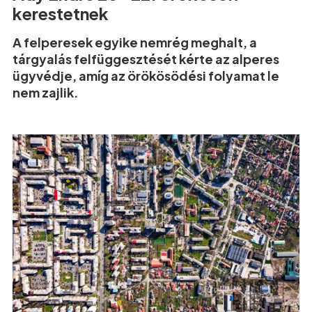
kerestetnek
A felperesek egyike nemrég meghalt, a
tárgyalás felfüggesztését kérte az alperes
ügyvédje, amíg az örökösödési folyamat le
nem zajlik.