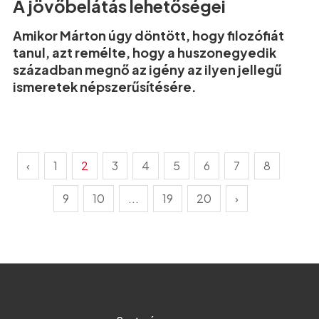
A jövőbelátás lehetőségei
Amikor Márton úgy döntött, hogy filozófiát
tanul, azt remélte, hogy a huszonegyedik
században megnő az igény az ilyen jellegű
ismeretek népszerűsítésére.
‹
1
2
3
4
5
6
7
8
9
10
...
19
20
›