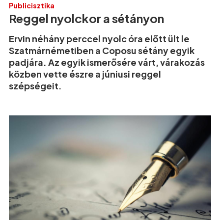
Publicisztika
Reggel nyolckor a sétányon
Ervin néhány perccel nyolc óra előtt ült le
Szatmárnémetiben a Coposu sétány egyik
padjára. Az egyik ismerősére várt, várakozás
közben vette észre a júniusi reggel
szépségeit.