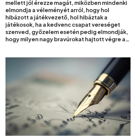
mellett jól érezze magát, miközben mindenki
elmondja a véleményét arról, hogy hol
hibázott a játékvezető, hol hibáztak a
játékosok, ha a kedvenc csapat vereséget
szenved, győzelem esetén pedig elmondják,
hogy milyen nagy bravúrokat hajtott végre a
csapat egyik-másik focistája.