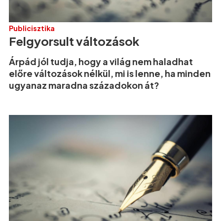
Publicisztika
Felgyorsult változások
Árpád jól tudja, hogy a világ nem haladhat
előre változások nélkül, mi is lenne, ha minden
ugyanaz maradna századokon át?