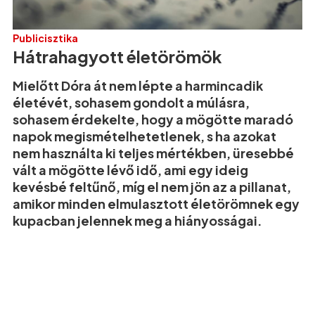
Publicisztika
Hátrahagyott életörömök
Mielőtt Dóra át nem lépte a harmincadik
életévét, sohasem gondolt a múlásra,
sohasem érdekelte, hogy a mögötte maradó
napok megismételhetetlenek, s ha azokat
nem használta ki teljes mértékben, üresebbé
vált a mögötte lévő idő, ami egy ideig
kevésbé feltűnő, míg el nem jön az a pillanat,
amikor minden elmulasztott életörömnek egy
kupacban jelennek meg a hiányosságai.