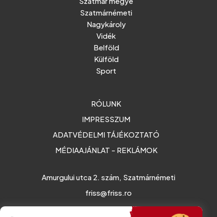
Szatmár megye
Szatmárnémeti
Nagykároly
Vidék
Belföld
Külföld
Sport
RÓLUNK
IMPRESSZUM
ADATVÉDELMI TÁJÉKOZTATÓ
MÉDIAAJÁNLAT - REKLÁMOK
Amurgului utca 2. szám, Szatmárnémeti
friss@friss.ro