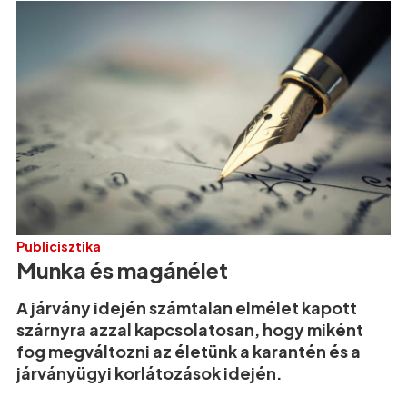
Publicisztika
Munka és magánélet
A járvány idején számtalan elmélet kapott
szárnyra azzal kapcsolatosan, hogy miként
fog megváltozni az életünk a karantén és a
járványügyi korlátozások idején.