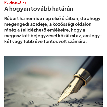
Publicisztika
A hogyan tovább határán
Róbert ha nem is a nap első óráiban, de ahogy
megengedi az ideje, a közösségi oldalon
ránéz a felidézhető emlékeire, hogy a
megosztott bejegyzései közül mi az, ami egy-
két vagy több éve fontos volt számára.