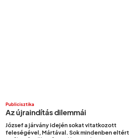
Publicisztika
Az újraindítás dilemmái
József a járvány idején sokat vitatkozott
feleségével, Mártával. Sok mindenben eltért