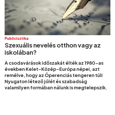
Publicisztika
Szexuális nevelés otthon vagy az
iskolában?
A csodavárások időszakát élték az 1980-as
években Kelet-Közép-Európa népei, azt
remélve, hogy az Óperenciás tengeren túli
Nyugaton létező jólét és szabadság
valamilyen formában nálunk is megtelepszik.