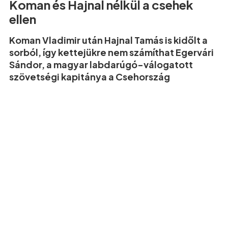
Koman és Hajnal nélkül a csehek
ellen
Koman Vladimir után Hajnal Tamás is kidőlt a
sorból, így kettejükre nem számíthat Egervári
Sándor, a magyar labdarúgó-válogatott
szövetségi kapitánya a Csehország