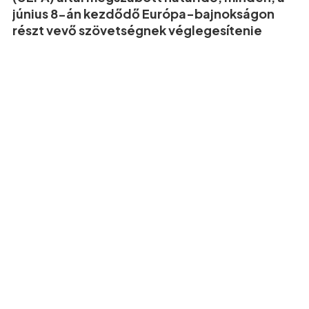
június 8-án kezdődő Európa-bajnokságon
részt vevő szövetségnek véglegesítenie