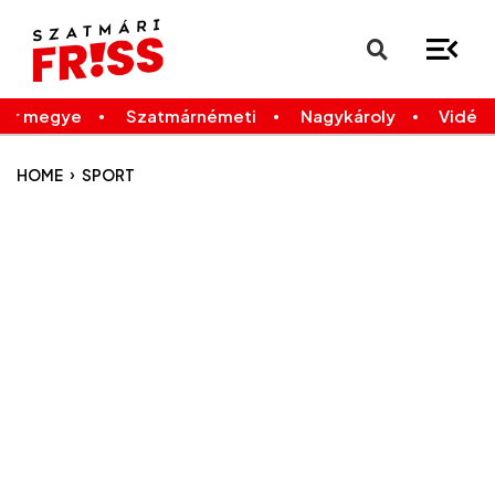
×
Legfrissebb
Bármikor
már megye
Szatmárnémeti
Nagykároly
Vidék
›
HOME
SPORT