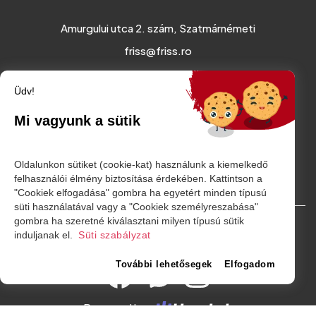
Amurgului utca 2. szám, Szatmárnémeti
friss@friss.ro
Üdv!
Mi vagyunk a sütik
Oldalunkon sütiket (cookie-kat) használunk a kiemelkedő
felhasználói élmény biztosítása érdekében. Kattintson a
"Cookiek elfogadása" gombra ha egyetért minden típusú
süti használatával vagy a "Cookiek személyreszabása"
gombra ha szeretné kiválasztani milyen típusú sütik
© Minden jog fenntartva. 2026
induljanak el.
Süti szabályzat
További lehetősegek
Elfogadom
Powered by