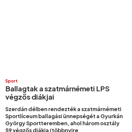
Sport
Ballagtak a szatmárnémeti LPS
végzős diákjai
Szerdán délben rendezték a szatmárnémeti
Sportlíceum ballagási ünnepségét a Gyurkán
György Sportteremben, ahol három osztály
59 végzős diákja (többnyire