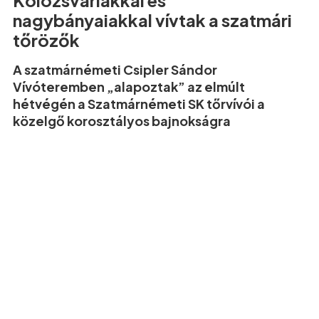
Kolozsváriakkal és
nagybányaiakkal vívtak a szatmári
tőrözők
A szatmárnémeti Csipler Sándor
Vívóteremben „alapoztak” az elmúlt
hétvégén a Szatmárnémeti SK tőrvívói a
közelgő korosztályos bajnokságra