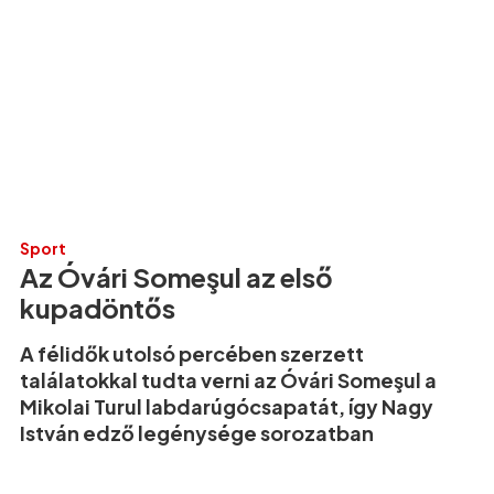
Sport
Az Óvári Someşul az első
kupadöntős
A félidők utolsó percében szerzett
találatokkal tudta verni az Óvári Someşul a
Mikolai Turul labdarúgócsapatát, így Nagy
István edző legénysége sorozatban