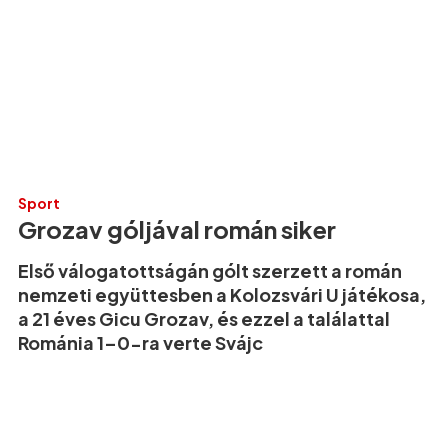
Sport
Grozav góljával román siker
Első válogatottságán gólt szerzett a román
nemzeti együttesben a Kolozsvári U játékosa,
a 21 éves Gicu Grozav, és ezzel a találattal
Románia 1–0-ra verte Svájc