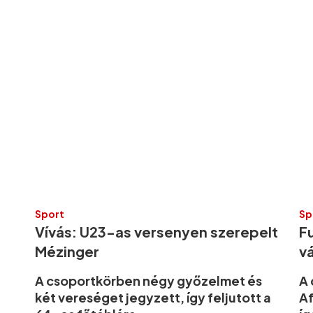
Sport
Sp
Vívás: U23-as versenyen szerepelt
F
Mézinger
vá
A csoportkörben négy győzelmet és
A 
két vereséget jegyzett, így feljutott a
Af