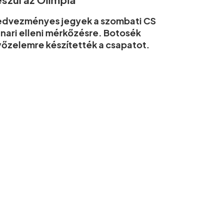
edvezményes jegyek a szombati CS
nari elleni mérkőzésre. Botosék
őzelemre készítették a csapatot.