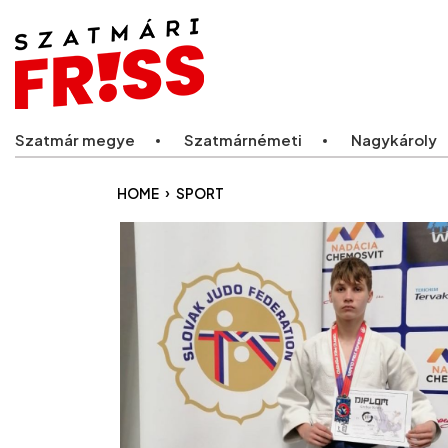
Legfriss
Szatmár megye
Szatmárnémeti
Nagykároly
›
HOME
SPORT