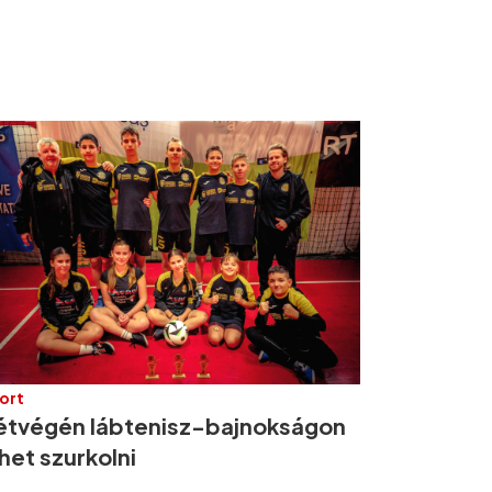
ort
étvégén lábtenisz-bajnokságon
het szurkolni