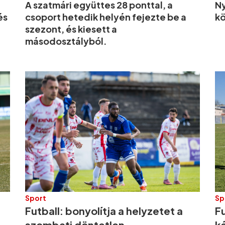
A szatmári együttes 28 ponttal, a
Ny
és
csoport hetedik helyén fejezte be a
kö
szezont, és kiesett a
másodosztályból.
Sport
Sp
Futball: bonyolítja a helyzetet a
F
szombati döntetlen
k