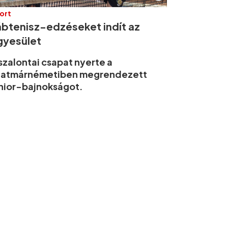
ort
ábtenisz-edzéseket indít az
gyesület
szalontai csapat nyerte a
zatmárnémetiben megrendezett
nior-bajnokságot.