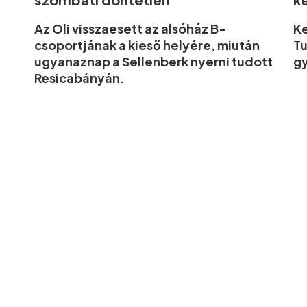
Az Oli visszaesett az alsóház B-
K
csoportjának a kieső helyére, miután
Tu
ugyanaznap a Sellenberk nyerni tudott
gy
Resicabányán.