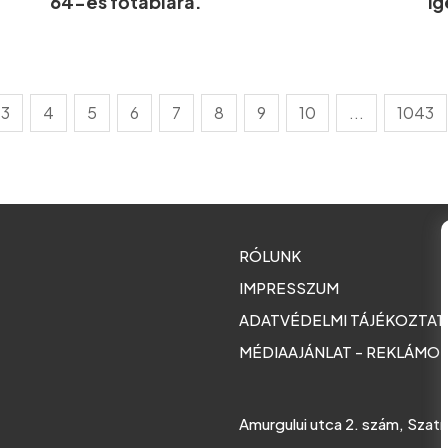
64-es főtáblára.
íg
3
4
5
6
7
8
9
10
...
1043
RÓLUNK
IMPRESSZUM
ADATVÉDELMI TÁJÉKOZTA
MÉDIAAJÁNLAT - REKLÁMO
Amurgului utca 2. szám, Szat