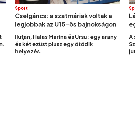
Sport
Sp
Cselgáncs: a szatmáriak voltak a
L
legjobbak az U15-ös bajnokságon
e
t
Iluţan, Halas Marina és Ursu: egy arany
A 
n.
és két ezüst plusz egy ötödik
S
helyezés.
ju