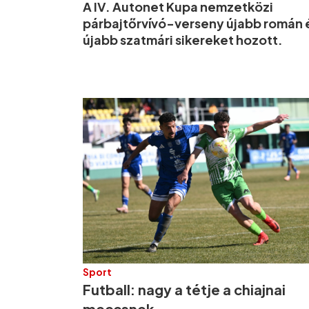
A IV. Autonet Kupa nemzetközi
párbajtőrvívó-verseny újabb román 
újabb szatmári sikereket hozott.
Sport
Futball: nagy a tétje a chiajnai
meccsnek