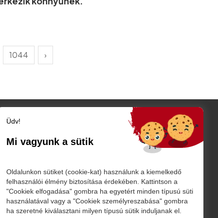
érkezik könnyűnek.
1044
›
Üdv!
Szatmár megye
Szatmárnémeti
Mi vagyunk a sütik
Nagykároly
TÓ
Vidék
Belföld
K
Oldalunkon sütiket (cookie-kat) használunk a kiemelkedő
Külföld
felhasználói élmény biztosítása érdekében. Kattintson a
"Cookiek elfogadása" gombra ha egyetért minden típusú süti
Sport
használatával vagy a "Cookiek személyreszabása" gombra
márnémeti
ha szeretné kiválasztani milyen típusú sütik induljanak el.