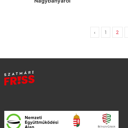
Nagybányáról
‹
1
2