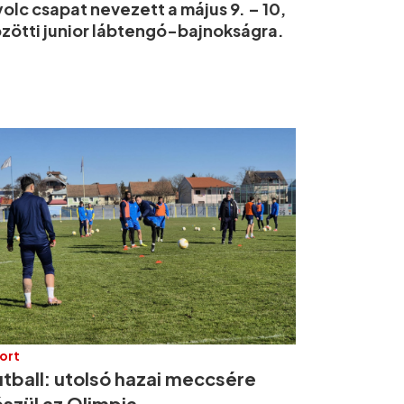
olc csapat nevezett a május 9. – 10,
zötti junior lábtengó-bajnokságra.
ort
utball: utolsó hazai meccsére
észül az Olimpia