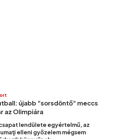
ort
utball: újabb "sorsdöntő" meccs
r az Olimpiára
csapat lendülete egyértelmű, az
umaţi elleni győzelem mégsem