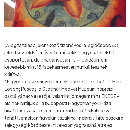
„A legfiatalabb jelentkező tizenéves, a legidősebb 80;
jelentkeztek kézművestermékekkel egyesületektől,
csoportosan, de „magányosan” is — például nem
kevesebb mint 13 fazekasmester munkái lesznek
kiállítva.
Nagyon sok kézművestermék érkezett, ezeket dr. Mara
Lobonţ Puşcaş, a Szatmár Megyei Múzeum néprajzi
osztályának vezetője, valamint jómagam mint EKESZ–
alelnök bíráljuk el, a budapesti Hagyományok Háza
hivatalos szakági szempontrendszerét alkalmazva —
tehát kiemelten figyelünk szakmai-néprajzi hitelességre,
tájegységi kötődésre, hiteles anyaghasználatra és