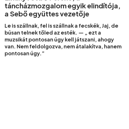
táncházmozgalom egyik elindítója,
a Sebő együttes vezetője
Le is szállnak, fel is szállnak a fecskék, Jaj, de
búsan telnek tőled az esték. — „ ezt a
muzsikát pontosan úgy kell játszani, ahogy
van. Nem feldolgozva, nem átalakítva, hanem
pontosan úgy.”