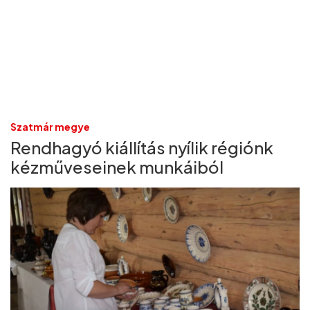
Szatmár megye
Rendhagyó kiállítás nyílik régiónk
kézműveseinek munkáiból