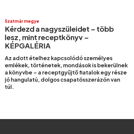
Szatmár megye
Kérdezd a nagyszüleidet – több
lesz, mint receptkönyv –
KÉPGALÉRIA
Az adott ételhez kapcsolódó személyes
emlékek, történetek, mondások is bekerülnek
a könyvbe – a receptgyűjtő fiatalok egy része
jó hangulatú, dolgos csapatösszerázón van
túl.