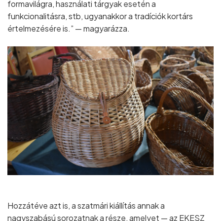
formavilágra, használati tárgyak esetén a
funkcionalitásra, stb, ugyanakkor a tradíciók kortárs
értelmezésére is.” — magyarázza.
Hozzátéve azt is, a szatmári kiállítás annak a
nagyszabású sorozatnak a része, amelyet — az EKESZ