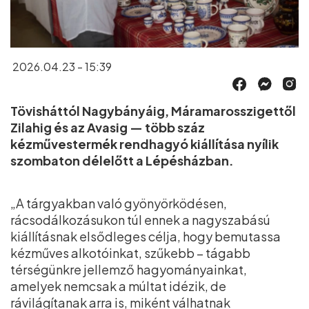
2026.04.23 - 15:39
Tövisháttól Nagybányáig, Máramarosszigettől
Zilahig és az Avasig — több száz
kézművestermék rendhagyó kiállítása nyílik
szombaton délelőtt a Lépésházban.
„A tárgyakban való gyönyörködésen,
rácsodálkozásukon túl ennek a nagyszabású
kiállításnak elsődleges célja, hogy bemutassa
kézműves alkotóinkat, szűkebb – tágabb
térségünkre jellemző hagyományainkat,
amelyek nemcsak a múltat idézik, de
rávilágítanak arra is, miként válhatnak