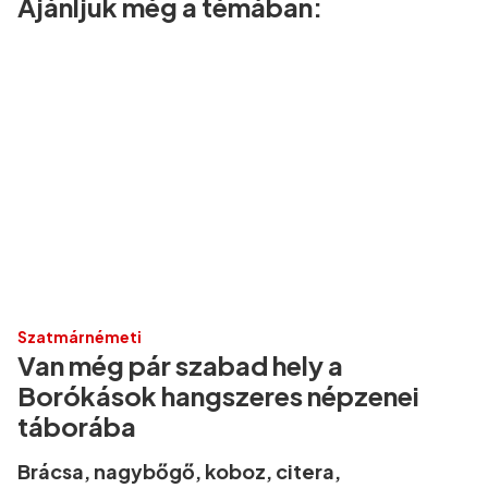
Ajánljuk még a témában:
Szatmárnémeti
Van még pár szabad hely a
Borókások hangszeres népzenei
táborába
Brácsa, nagybőgő, koboz, citera,