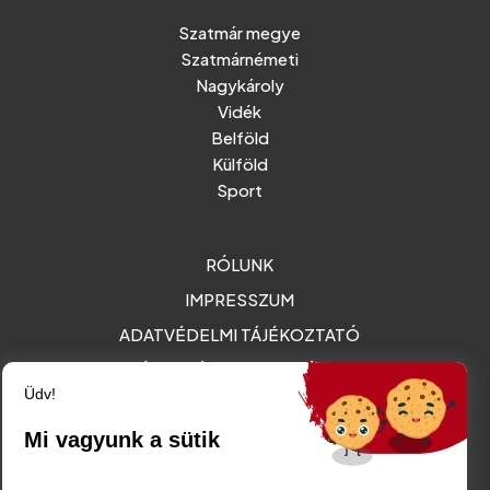
Szatmár megye
Szatmárnémeti
Nagykároly
Vidék
Belföld
Külföld
Sport
RÓLUNK
IMPRESSZUM
ADATVÉDELMI TÁJÉKOZTATÓ
MÉDIAAJÁNLAT - REKLÁMOK
Üdv!
Amurgului utca 2. szám, Szatmárnémeti
Mi vagyunk a sütik
friss@friss.ro