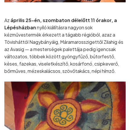
Az
április 25–én, szombaton délelőtt 11 órakor, a
Lépésházban
nyíló kiállításra nagyon sok
kézművestermék érkezett a tágabb régióból, azaz a
Tövisháttól Nagybányáig, Máramarosszigettől Zilahig és
az Avasig — a mesterségek palettája pedig igencsak
változatos, többek között gyöngyfűző, bútorfestő,
késes, fazekas, viseletkészítő, kosárfonó, csipkeverő,
bőrműves, mézeskalácsos, szövőtakács, népi hímző.