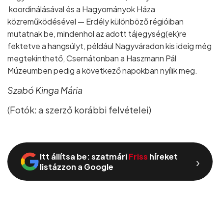
koordinálásával és a Hagyományok Háza
közreműködésével — Erdély különböző régióiban
mutatnak be, mindenhol az adott tájegység(ek)re
fektetve a hangsúlyt, például Nagyváradon kis ideig még
megtekinthető, Csernátonban a Haszmann Pál
Múzeumben pedig a következő napokban nyílik meg.
Szabó Kinga Mária
(Fotók: a szerző korábbi felvételei)
Itt állítsa be: szatmári
Friss
híreket
›
listázzon a Google