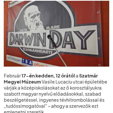
Február
17-én kedden, 12 órától
a
Szatmár
Megyei Múzeum
Vasile Lucaciu utcai épületébe
várják a középiskolásokat az ő korosztályukra
szabott magyar nyelvű előadásokkal, szabad
beszélgetéssel, ingyenes tévhitrombolással és
„tudóssimogatóval” – ahogy a szervezők ezt
emlegetni szeretik.