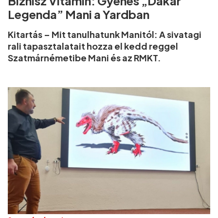
Biznisz Vitamin: Gyenes „Dakar
Legenda” Mani a Yardban
Kitartás – Mit tanulhatunk Manitól: A sivatagi
rali tapasztalatait hozza el kedd reggel
Szatmárnémetibe Mani és az RMKT.