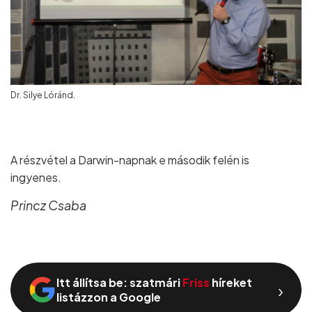
Dr. Silye Lóránd.
A részvétel a Darwin-napnak e második felén is
ingyenes.
Princz Csaba
Itt állítsa be: szatmári
Friss
híreket
›
listázzon a Google