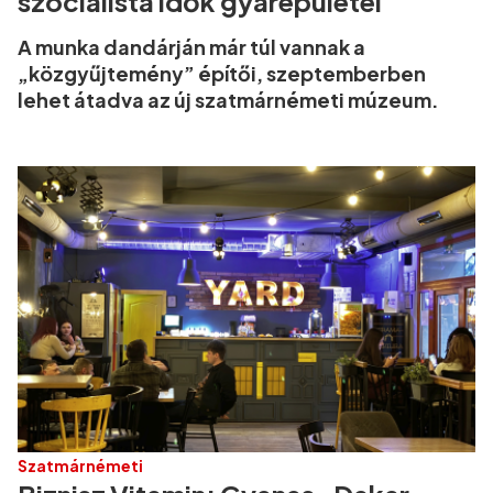
szocialista idők gyárépületei
A munka dandárján már túl vannak a
„közgyűjtemény” építői, szeptemberben
lehet átadva az új szatmárnémeti múzeum.
Szatmárnémeti