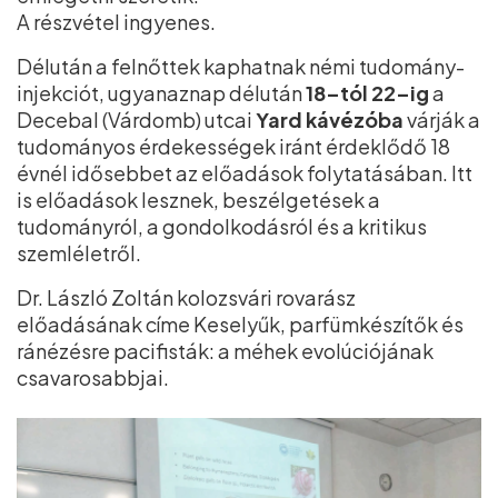
A részvétel ingyenes.
Délután a felnőttek kaphatnak némi tudomány-
injekciót, ugyanaznap délután
18–tól 22–ig
a
Decebal (Várdomb) utcai
Yard kávézóba
várják a
tudományos érdekességek iránt érdeklődő 18
évnél idősebbet az előadások folytatásában. Itt
is előadások lesznek, beszélgetések a
tudományról, a gondolkodásról és a kritikus
szemléletről.
Dr. László Zoltán kolozsvári rovarász
előadásának címe Keselyűk, parfümkészítők és
ránézésre pacifisták: a méhek evolúciójának
csavarosabbjai.