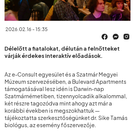
2026.02.16 - 15:35
Délelőtt a fiatalokat, délután a felnőtteket
várják érdekes interaktív előadások.
Az e-Consult egyesület és a Szatmár Megyei
Múzeum szervezésében, a Bulevard Apartments
támogatásával lesz idén is Darwin-nap
Szatmárnémetiben, tizennyolcadik alkalommal,
két részre tagozódva mint ahogy azt már a
korábbi években is megszokhattuk —
tájékoztatta szerkesztőségünket dr. Sike Tamás
biológus, az esemény főszervezője.