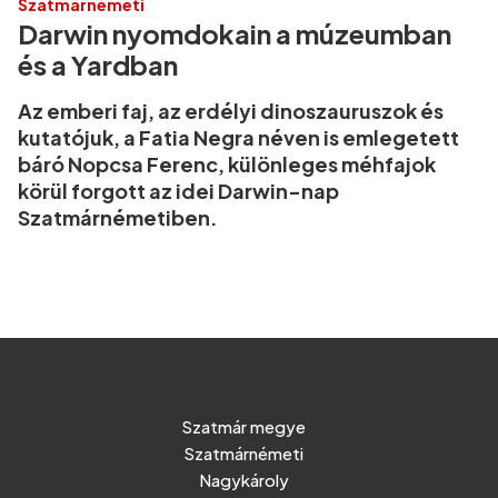
Szatmárnémeti
Darwin nyomdokain a múzeumban
és a Yardban
Az emberi faj, az erdélyi dinoszauruszok és
kutatójuk, a Fatia Negra néven is emlegetett
báró Nopcsa Ferenc, különleges méhfajok
körül forgott az idei Darwin-nap
Szatmárnémetiben.
Szatmár megye
Szatmárnémeti
Nagykároly