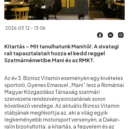
2026.03.12 - 13:06
Kitartás – Mit tanulhatunk Manitól: A sivatagi
rali tapasztalatait hozza el kedd reggel
Szatmárnémetibe Mani és az RMKT.
Az év 3. Biznisz Vitamin eseményén egy kivételes
sportoló, Gyenes Emanuel „Mani” lesz a Romániai
Magyar Közgazdász Társaság szatmári
szervezete rendezvénysorozatának soron
következő vendége. Az aktuális Biznisz Vitamin
stábjának meghívottja az, aki a világ egyik
legkeményebb motorsport versenyén, a Dakar-
ralin bizonyította: a kitartás, a fegyelem és az