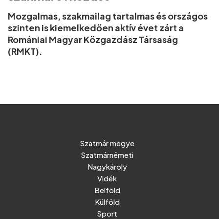
Mozgalmas, szakmailag tartalmas és országos
szinten is kiemelkedően aktív évet zárt a
Romániai Magyar Közgazdász Társaság
(RMKT).
Szatmár megye
Szatmárnémeti
Nagykároly
Vidék
Belföld
Külföld
Sport