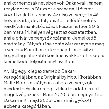
amikor nemcsak nevében volt Dakar-rali, hanem
ténylegesen is Párizs és a szenegáli főváros
között zajlott a verseny. Az első versenyét a 46.
helyen zárta, de a folyamatos fejlődésnek és
rendkívüli munkabírásának köszönhetően 2016-
ban már a 14. helyen végzett az összetettben,
ami a privát versenyzők számára kiemelkedő
eredmény. Pályafutása során kétszer nyerte meg
a verseny Marathon kategóriáját, bizonyítva,
hogy a legnehezebb körülmények között is képes
kiemelkedő teljesítményt nyújtani.
A világ egyik legextrémebb Dakar-
kategóriájában, az Original by Motul (korábban
Malle Moto) osztályban – ahol a versenyzők
minden technikai és logisztikai feladatot saját
maguk végeznek – Mani 2020-ban megnyerte a
Dakar-ralit, majd 2025-ben ismét győzött
ebben a kategóriában.