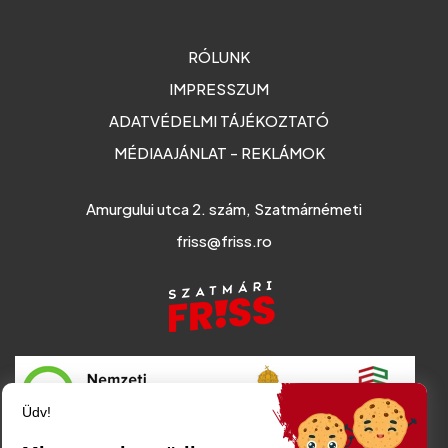
RÓLUNK
IMPRESSZUM
ADATVÉDELMI TÁJÉKOZTATÓ
MÉDIAAJÁNLAT - REKLÁMOK
Amurgului utca 2. szám, Szatmárnémeti
friss@friss.ro
Üdv!