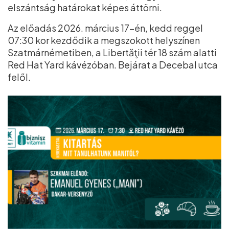
elszántság határokat képes áttörni.
Az előadás 2026. március 17-én, kedd reggel
07:30 kor kezdődik a megszokott helyszínen
Szatmárnémetiben, a Libertăţii tér 18 szám alatti
Red Hat Yard kávézóban. Bejárat a Decebal utca
felől.