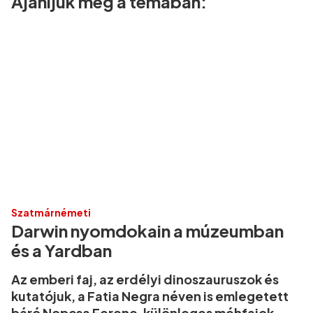
Ajánljuk még a témában:
Szatmárnémeti
Darwin nyomdokain a múzeumban
és a Yardban
Az emberi faj, az erdélyi dinoszauruszok és
kutatójuk, a Fatia Negra néven is emlegetett
báró Nopcsa Ferenc, különleges méhfajok