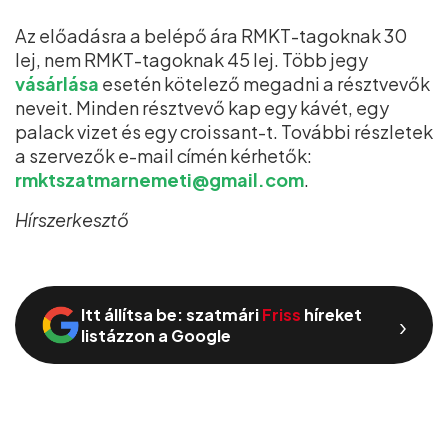
Az előadásra a belépő ️ára RMKT-tagoknak 30
lej, nem RMKT-tagoknak 45 lej. Több jegy
vásárlása
esetén kötelező megadni a résztvevők
neveit. Minden résztvevő kap egy kávét, egy
palack vizet és egy croissant-t. További részletek
a szervezők e-mail címén kérhetők:
rmktszatmarnemeti@gmail.com
.
Hírszerkesztő
Itt állítsa be: szatmári
Friss
híreket
›
listázzon a Google