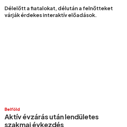
Délelőtt a fiatalokat, délután a felnőtteket
várják érdekes interaktív előadások.
Belföld
Aktív évzárás után lendületes
szakmai évkezdés