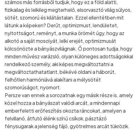
számos más forrásből tudjuk, hogy ez a föld alatti,
fizikailag és lelkileg megterhelő, elsorvasztó világ súlyos,
sötét, szomorú és kilátástalan. Ezzel ellentétben mit
látunk a képeken? Derűt, optimizmust, lendületet,
nyitottságot, reményt, a munka örömét úgy, hogy az
alkotó a saját mosolyát, lelki erejét, optimizmusát
kölcsönözte a bányászvilágnak. Ő pontosan tudja, hogy
minden művész varázsló, olyan különeges adottságokkal
rendelkező személy, aki képes megváltoztatni a
megváltoztathatatlant, békévé oldani a háborút,
felhőtlen harmóniává alakítani a mélysötét
szomorúságot, nyomort.
Persze van ennek a sorozatnak egy másik része is, amely
közel hozza a bányászat valódi arcát, a mindennapi
emberfeletti erőfeszítés okozta ráncokat, amelyen a
felvillanó, átfutó élénk színű csíkok, pásztázó
fénysugarak a jelenség fájó, gyötrelmes arcát tükrözik.