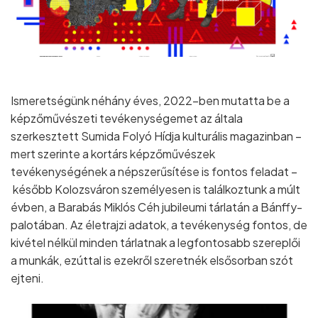
Ismeretségünk néhány éves, 2022-ben mutatta be a
képzőművészeti tevékenységemet az általa
szerkesztett Sumida Folyó Hídja kulturális magazinban –
mert szerinte a kortárs képzőművészek
tevékenységének a népszerűsítése is fontos feladat –
később Kolozsváron személyesen is találkoztunk a múlt
évben, a Barabás Miklós Céh jubileumi tárlatán a Bánffy-
palotában. Az életrajzi adatok, a tevékenység fontos, de
kivétel nélkül minden tárlatnak a legfontosabb szereplői
a munkák, ezúttal is ezekről szeretnék elsősorban szót
ejteni.