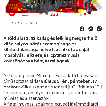
2026.06.01 - 15:10
A föld alatti, fizikailag és lelkileg megterhelő
világ súlyos, sötét szomorúsága és
kilátástalansága helyett az alkotó a saját
mosolyát, lelki erejét, optimizmusát
kölcsönözte a bányászvilágnak.
Az Underground Mining — Föld alatti bányászat
című sorozat tárlata
június 5-én, pénteken, 17
órakor
nyílik a szatmári sugárúti (I. C. Brătianu 10.)
Galériában, amelyre mindenkit szeretettel vár a
művész és a szervezők.
A fiatal művész izgalmas, egyedi látásmódjáról