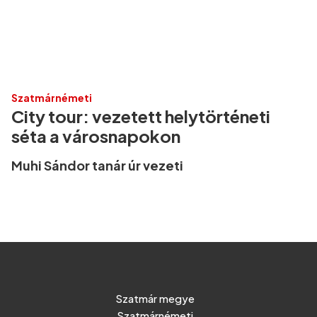
Szatmárnémeti
City tour: vezetett helytörténeti
séta a városnapokon
Muhi Sándor tanár úr vezeti
Szatmár megye
Szatmárnémeti