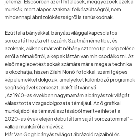
jellemzi. Elsősorban azért hitelesek, meggyőzőek ezek a
munkák, mert alapos szakmai felkészültségről, nem
mindennapi ábrázolókészségről is tanúskodnak.
Ezúttal a bányákkal, bányászvilággal kapcsolatos
sorozatát hozta el hozzánk Szatmárnémetibe, és
azoknak, akiknek már volt néhány sztereotip elképzelése
erről a témakörről, a képek láttán van min csodálkozni. Az
első meglepetést sokak számára már a maga a technika
is okozhatja, hiszen Zilahi Nonó fotókkal, számítgépes
képelemekkel dolgozik, amelyeket különböző programok
segítségével szerkeszt, alakít látvánnyá.
„Az 1960-as években nagymamám a bányászok világát
választotta vizsgadolgozata témájául. Az ő grafikai
munkájából és témaválasztásából merítve ihletet a
2020-as évek elején debütáltam saját sorozatommal” –
vallaja munkáiról a művész.
Már Van Gogh bányászvilágot ábrázoló rajzaiból és