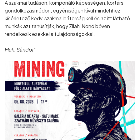
A szakmai tudáson, komponáló képességen, kortárs
gondolkozásmódon, egyéniségen kívül mindehhez
kísérletező kedv, szakmai bátorság kell és az itt látható
munkák azt tanúsítják, hogy Zilahi Nonó bőven
rendelkezik ezekkel a tulajdonságokkal.
Muhi Sándor”