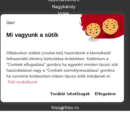
Nagykároly
Vidék
Belföld
Üdv!
Külföld
Sport
Mi vagyunk a sütik
Oldalunkon sütiket (cookie-kat) használunk a kiemelkedő
RÓLUNK
felhasználói élmény biztosítása érdekében. Kattintson a
IMPRESSZUM
"Cookiek elfogadása" gombra ha egyetért minden típusú süti
használatával vagy a "Cookiek személyreszabása" gombra
ADATVÉDELMI TÁJÉKOZTATÓ
ha szeretné kiválasztani milyen típusú sütik induljanak el.
MÉDIAAJÁNLAT - REKLÁMOK
Süti szabályzat
További lehetősegek
Elfogadom
Amurgului utca 2. szám, Szatmárnémeti
friss@friss.ro