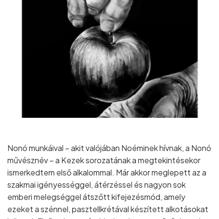
Nonó munkáival – akit valójában Noéminek hívnak, a Nonó
művésznév – a Kezek sorozatának a megtekintésekor
ismerkedtem első alkalommal. Már akkor meglepett az a
szakmai igényességgel, átérzéssel és nagyon sok
emberi melegséggel átszőtt kifejezésmód, amely
ezeket a szénnel, pasztellkrétával készített alkotásokat