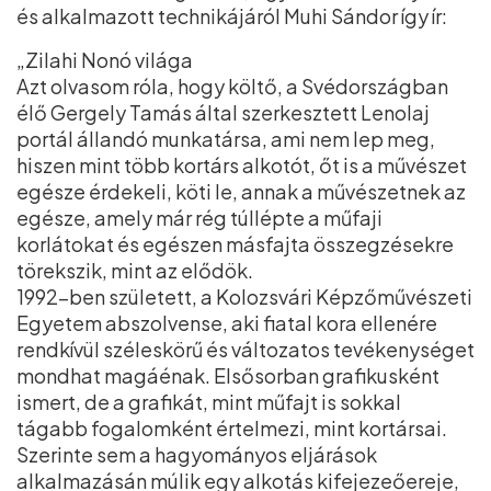
és alkalmazott technikájáról Muhi Sándor így ír:
„Zilahi Nonó világa
Azt olvasom róla, hogy költő, a Svédországban
élő Gergely Tamás által szerkesztett Lenolaj
portál állandó munkatársa, ami nem lep meg,
hiszen mint több kortárs alkotót, őt is a művészet
egésze érdekeli, köti le, annak a művészetnek az
egésze, amely már rég túllépte a műfaji
korlátokat és egészen másfajta összegzésekre
törekszik, mint az elődök.
1992–ben született, a Kolozsvári Képzőművészeti
Egyetem abszolvense, aki fiatal kora ellenére
rendkívül széleskörű és változatos tevékenységet
mondhat magáénak. Elsősorban grafikusként
ismert, de a grafikát, mint műfajt is sokkal
tágabb fogalomként értelmezi, mint kortársai.
Szerinte sem a hagyományos eljárások
alkalmazásán múlik egy alkotás kifejezeőereje,