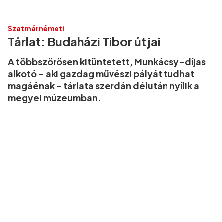
Szatmárnémeti
Tárlat: Budaházi Tibor útjai
A többszörösen kitüntetett, Munkácsy-díjas
alkotó - aki gazdag művészi pályát tudhat
magáénak - tárlata szerdán délután nyílik a
megyei múzeumban.