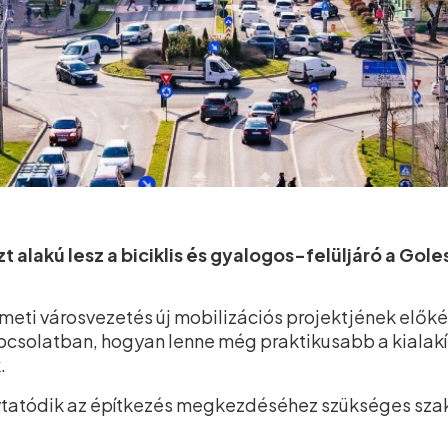
zt alakú lesz a biciklis és gyalogos-felüljáró a Gol
eti városvezetés új mobilizációs projektjének előkés
apcsolatban, hogyan lenne még praktikusabb a kialak
.
ytatódik az építkezés megkezdéséhez szükséges sz