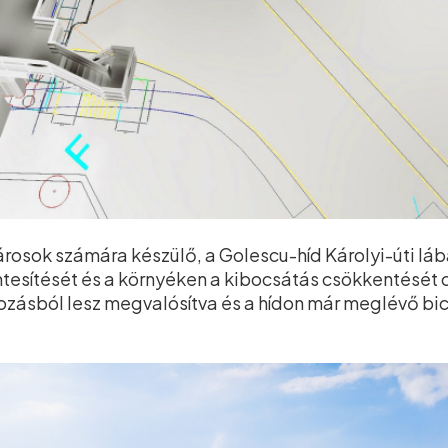
osok számára készülő, a Golescu-híd Károlyi-úti lábá
esítését és a környéken a kibocsátás csökkentését 
rozásból lesz megvalósítva és a hídon már meglévő bic