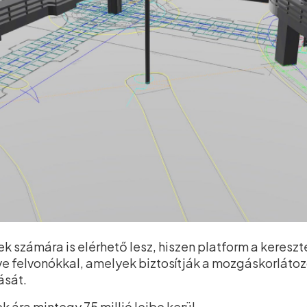
ek számára is elérhető lesz, hiszen platform a keres
lve felvonókkal, amelyek biztosítják a mozgáskorláto
ását.
 ára mintegy 75 millió lejbe kerül.