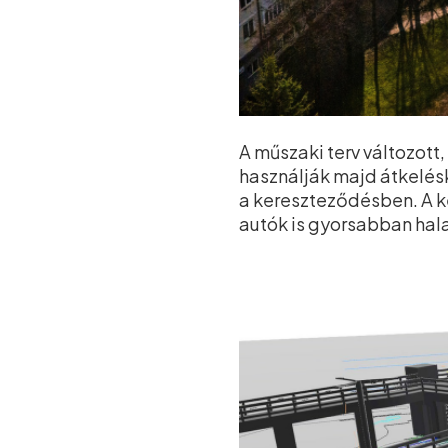
A műszaki terv változott
használják majd átkelés
a kereszteződésben. A k
autók is gyorsabban hal