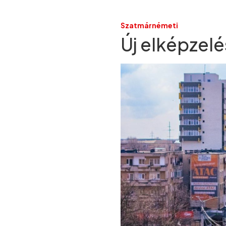
Szatmárnémeti
Új elképzelés