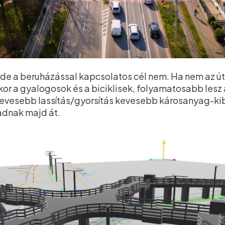
, de a beruházással kapcsolatos cél nem. Ha nem az ú
kor a gyalogosok és a biciklisek, folyamatosabb les
evesebb lassítás/gyorsítás kevesebb károsanyag-kib
adnak majd át.