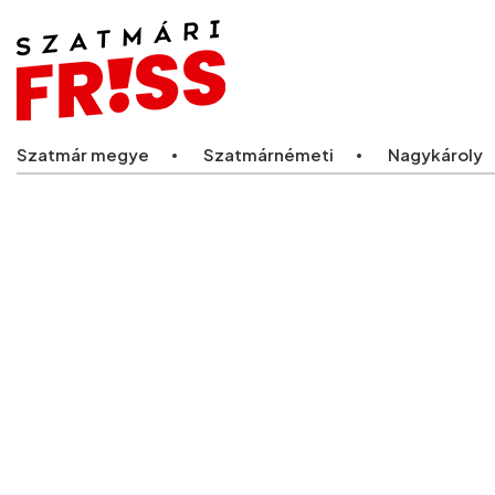
Legfriss
Szatmár megye
Szatmárnémeti
Nagykároly