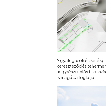
A gyalogosok és kerékpár
kereszteződés teherment
nagyrészt uniós finanszí
is magába foglalja.