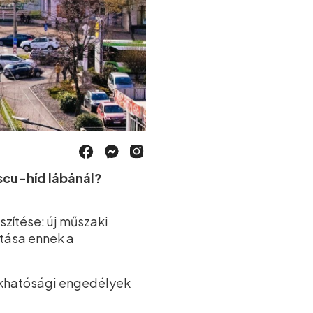
escu-híd lábánál?
zítése: új műszaki
ítása ennek a
akhatósági engedélyek