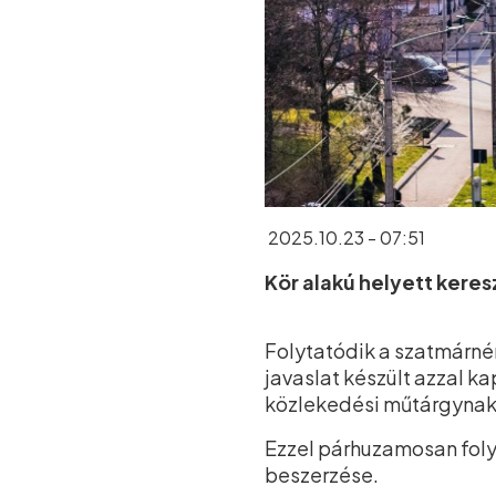
2025.10.23 - 07:51
Kör alakú helyett keres
Folytatódik a szatmárném
javaslat készült azzal k
közlekedési műtárgynak
Ezzel párhuzamosan fol
beszerzése.