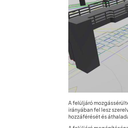
A felüljáró mozgássérült
irányában fel lesz szere
hozzáférését és áthalad
A felüljáró megépítésének