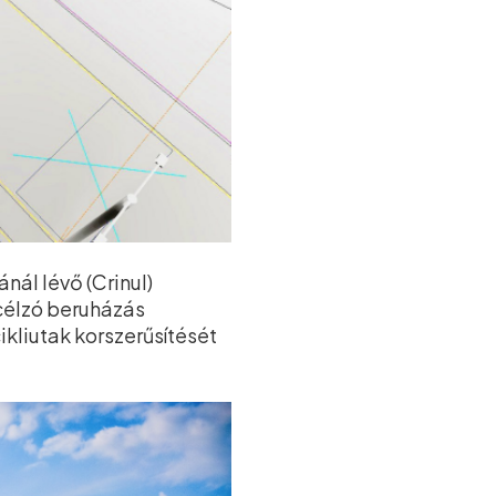
nál lévő (Crinul)
célzó beruházás
ikliutak korszerűsítését