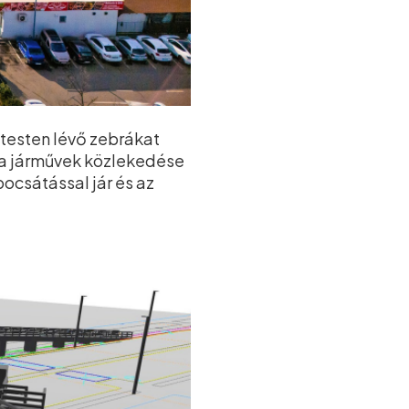
ttesten lévő zebrákat
z a járművek közlekedése
ocsátással jár és az