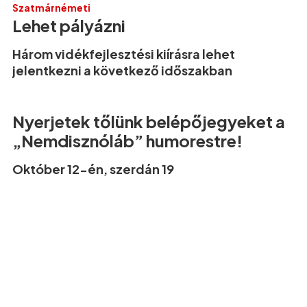
Szatmárnémeti
Lehet pályázni
Három vidékfejlesztési kiírásra lehet
jelentkezni a következő időszakban
Nyerjetek tőlünk belépőjegyeket a
„Nemdisznóláb” humorestre!
Október 12-én, szerdán 19