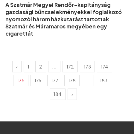
A Szatmár Megyei Rendőr-kapitányság
gazdasági bűncselekményekkel foglalkozó
nyomozói három házkutatást tartottak
Szatmár és Máramaros megyében egy
cigarettát
‹
1
2
...
172
173
174
175
176
177
178
...
183
184
›