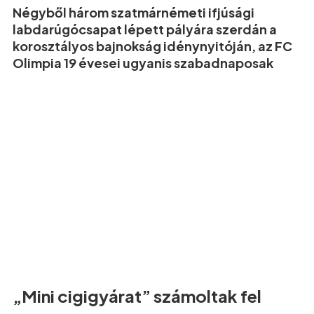
Négyből három szatmárnémeti ifjúsági
labdarúgócsapat lépett pályára szerdán a
korosztályos bajnokság idénynyitóján, az FC
Olimpia 19 évesei ugyanis szabadnaposak
„Mini cigigyárat” számoltak fel