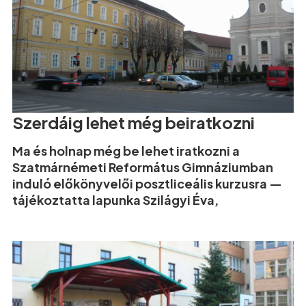
Szerdáig lehet még beiratkozni
Ma és holnap még be lehet iratkozni a
Szatmárnémeti Református Gimnáziumban
induló előkönyvelői posztliceális kurzusra —
tájékoztatta lapunka Szilágyi Éva,