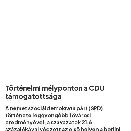
Történelmi mélyponton a CDU
támogatottsága
A német szociáldemokrata párt (SPD)
története leggyengébb fővárosi
eredményével, a szavazatok 21,6
százalékával végzett az első helyen a berlini