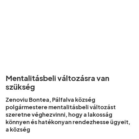
Mentalitásbeli változásra van
szükség
Zenoviu Bontea, Pálfalva község
polgármestere mentalitásbeli változást
szeretne véghezvinni, hogy a lakosság
könnyen és hatékonyan rendezhesse ügyeit,
a község