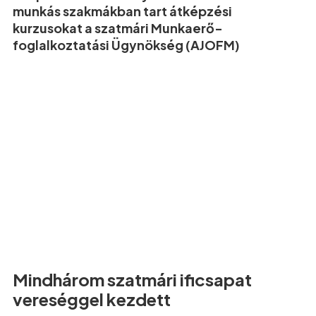
munkás szakmákban tart átképzési
kurzusokat a szatmári Munkaerő-
foglalkoztatási Ügynökség (AJOFM)
Mindhárom szatmári ificsapat
vereséggel kezdett