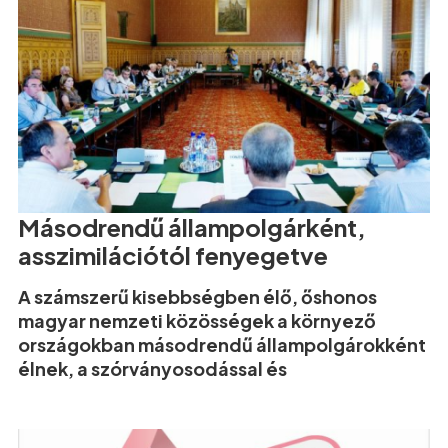
Másodrendű állampolgárként,
asszimilációtól fenyegetve
A számszerű kisebbségben élő, őshonos
magyar nemzeti közösségek a környező
országokban másodrendű állampolgárokként
élnek, a szórványosodással és