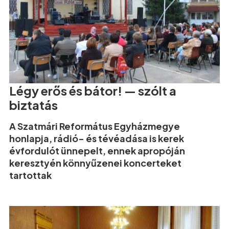
Légy erős és bátor! — szólt a
biztatás
A Szatmári Református Egyházmegye
honlapja, rádió- és tévéadása is kerek
évfordulót ünnepelt, ennek apropóján
keresztyén könnyűzenei koncerteket
tartottak