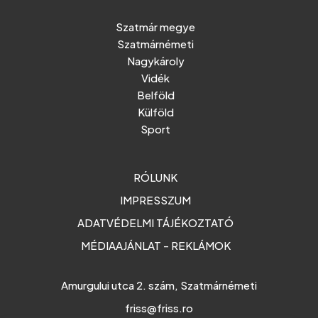
Szatmár megye
Szatmárnémeti
Nagykároly
Vidék
Belföld
Külföld
Sport
RÓLUNK
IMPRESSZUM
ADATVÉDELMI TÁJÉKOZTATÓ
MÉDIAAJÁNLAT - REKLÁMOK
Amurgului utca 2. szám, Szatmárnémeti
friss@friss.ro