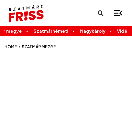
×
Legfrissebb
Bármikor
már megye
Szatmárnémeti
Nagykároly
Vidék
›
HOME
SZATMÁR MEGYE