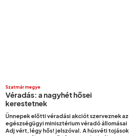
Szatmár megye
Véradás: a nagyhét hősei
kerestetnek
Ünnepek előtti véradási akciót szerveznek az
egészségügyi minisztérium véradó állomásai
Adj vért, légy hős! jelszóval. A húsvéti tojások