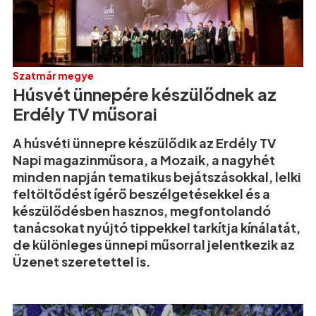
Szatmár megye
Húsvét ünnepére készülődnek az
Erdély TV műsorai
A húsvéti ünnepre készülődik az Erdély TV
Napi magazinműsora, a Mozaik, a nagyhét
minden napján tematikus bejátszásokkal, lelki
feltöltődést ígérő beszélgetésekkel és a
készülődésben hasznos, megfontolandó
tanácsokat nyújtó tippekkel tarkítja kínálatát,
de különleges ünnepi műsorral jelentkezik az
Üzenet szeretettel is.