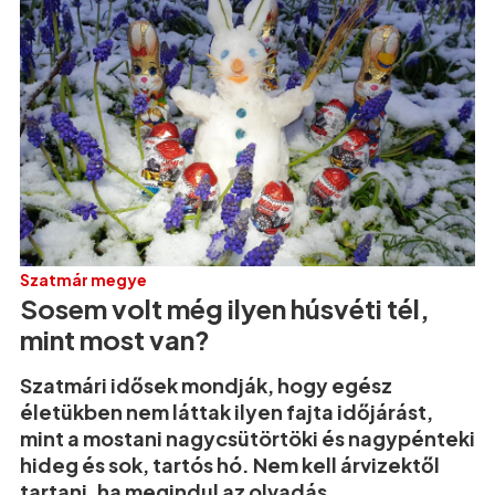
Szatmár megye
Sosem volt még ilyen húsvéti tél,
mint most van?
Szatmári idősek mondják, hogy egész
életükben nem láttak ilyen fajta időjárást,
mint a mostani nagycsütörtöki és nagypénteki
hideg és sok, tartós hó. Nem kell árvizektől
tartani, ha megindul az olvadás.