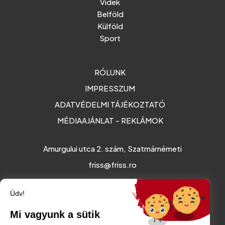
Vidék
Belföld
Külföld
Sport
RÓLUNK
IMPRESSZUM
ADATVÉDELMI TÁJÉKOZTATÓ
MÉDIAAJÁNLAT - REKLÁMOK
Amurgului utca 2. szám, Szatmárnémeti
friss@friss.ro
Üdv!
Mi vagyunk a sütik