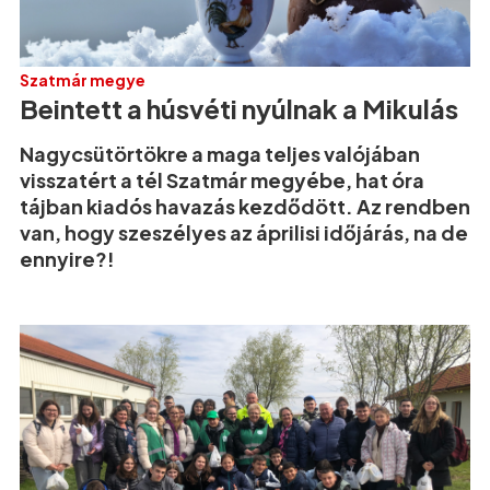
Szatmár megye
Beintett a húsvéti nyúlnak a Mikulás
Nagycsütörtökre a maga teljes valójában
visszatért a tél Szatmár megyébe, hat óra
tájban kiadós havazás kezdődött. Az rendben
van, hogy szeszélyes az áprilisi időjárás, na de
ennyire?!