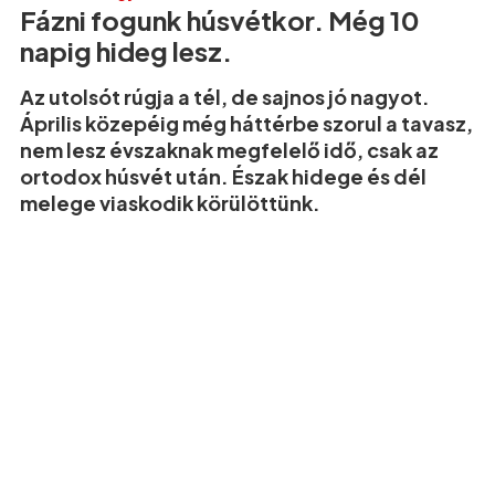
Fázni fogunk húsvétkor. Még 10
napig hideg lesz.
Az utolsót rúgja a tél, de sajnos jó nagyot.
Április közepéig még háttérbe szorul a tavasz,
nem lesz évszaknak megfelelő idő, csak az
ortodox húsvét után. Észak hidege és dél
melege viaskodik körülöttünk.