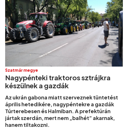
Szatmár megye
Nagypénteki traktoros sztrájkra
készülnek a gazdák
Az ukrán gabona miatt szerveznek tüntetést
április hetedikére, nagypéntekre a gazdák
Túrterebesen és Halmiban. A prefektúrán
jártak szerdán, mert nem „balhét” akarnak,
hanem tiltakozni.