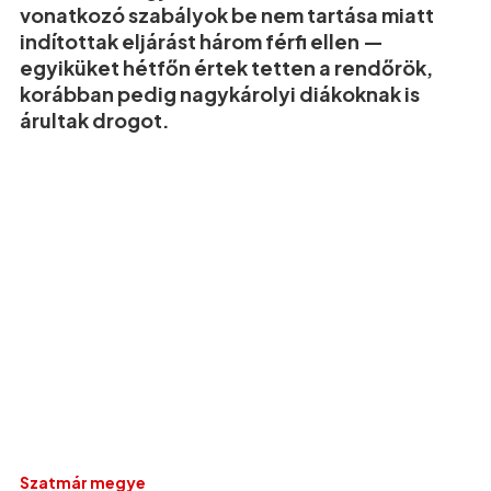
vonatkozó szabályok be nem tartása miatt
indítottak eljárást három férfi ellen —
egyiküket hétfőn értek tetten a rendőrök,
korábban pedig nagykárolyi diákoknak is
árultak drogot.
Szatmár megye