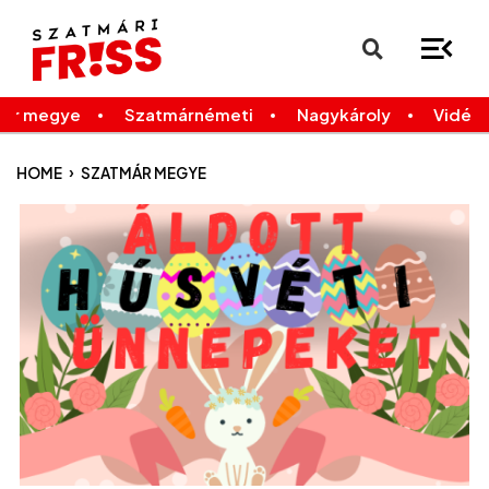
×
Legfrissebb
Bármikor
már megye
Szatmárnémeti
Nagykároly
Vidék
›
HOME
SZATMÁR MEGYE