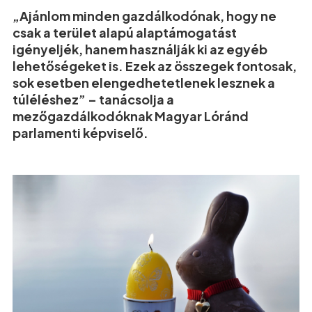
„Ajánlom minden gazdálkodónak, hogy ne
csak a terület alapú alaptámogatást
igényeljék, hanem használják ki az egyéb
lehetőségeket is. Ezek az összegek fontosak,
sok esetben elengedhetetlenek lesznek a
túléléshez” – tanácsolja a
mezőgazdálkodóknak Magyar Lóránd
parlamenti képviselő.