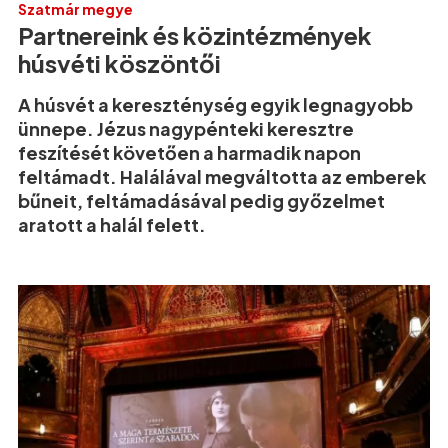
Szatmár megye
Partnereink és közintézmények
húsvéti köszöntői
A húsvét a kereszténység egyik legnagyobb
ünnepe. Jézus nagypénteki keresztre
feszítését követően a harmadik napon
feltámadt. Halálával megváltotta az emberek
bűneit, feltámadásával pedig győzelmet
aratott a halál felett.