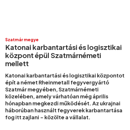
Szatmár megye
Katonai karbantartási és logisztikai
központ épül Szatmárnémeti
mellett
Katonai karbantartási és logisztikai központot
épít a német Rheinmetall fegyvergyártó
Szatmár megyében, Szatmárnémeti
közelében, amely várhatóan még április
hónapban megkezdi működését. Az ukrajnai
háborúban használt fegyverek karbantartása
fog itt zajlani - közölte a vállalat.