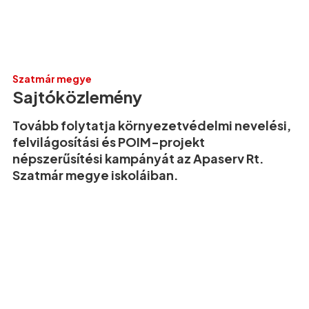
Szatmár megye
Sajtóközlemény
Tovább folytatja környezetvédelmi nevelési,
felvilágosítási és POIM-projekt
népszerűsítési kampányát az Apaserv Rt.
Szatmár megye iskoláiban.