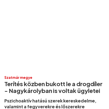
Szatmár megye
Terítés közben bukott le a drogdíler
- Nagykárolyban is voltak ügyletei
Pszichoaktív hatású szerek kereskedelme,
valamint a fegyverekre és lőszerekre