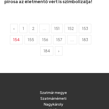
pirosa az életmentő vért is szimbolizálja!
‹
1
2
...
151
152
153
154
155
156
157
...
183
184
›
Szatmár megye
Szatmárnémeti
Nagykároly