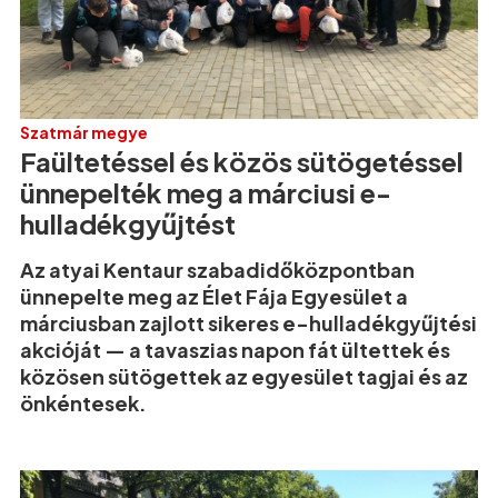
Szatmár megye
Faültetéssel és közös sütögetéssel
ünnepelték meg a márciusi e-
hulladékgyűjtést
Az atyai Kentaur szabadidőközpontban
ünnepelte meg az Élet Fája Egyesület a
márciusban zajlott sikeres e-hulladékgyűjtési
akcióját — a tavaszias napon fát ültettek és
közösen sütögettek az egyesület tagjai és az
önkéntesek.