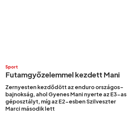
Sport
Futamgyőzelemmel kezdett Mani
Zernyesten kezdődött az enduro országos-
bajnokság, ahol Gyenes Mani nyerte az E3-as
géposztályt, míg az E2-esben Szilveszter
Marci második lett