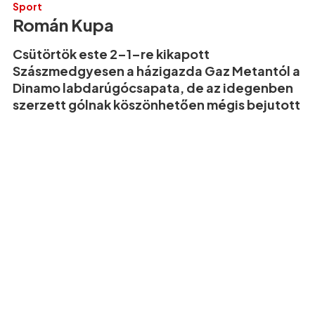
Sport
Román Kupa
Csütörtök este 2–1–re kikapott
Szászmedgyesen a házigazda Gaz Metantól a
Dinamo labdarúgócsapata, de az idegenben
szerzett gólnak köszönhetően mégis bejutott