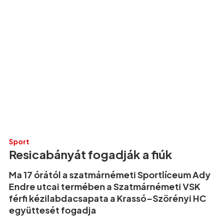
Sport
Resicabányát fogadják a fiúk
Ma 17 órától a szatmárnémeti Sportlíceum Ady
Endre utcai termében a Szatmárnémeti VSK
férfi kézilabdacsapata a Krassó–Szörényi HC
együttesét fogadja