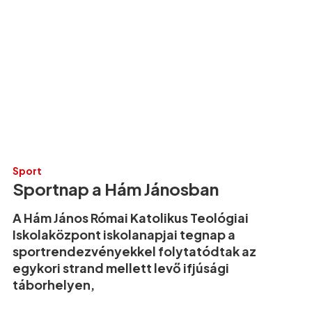
Sport
Sportnap a Hám Jánosban
A Hám János Római Katolikus Teológiai
Iskolaközpont iskolanapjai tegnap a
sportrendezvényekkel folytatódtak az
egykori strand mellett levő ifjúsági
táborhelyen,