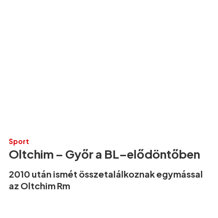
Sport
Oltchim – Győr a BL–elődöntőben
2010 után ismét összetalálkoznak egymással
az Oltchim Rm