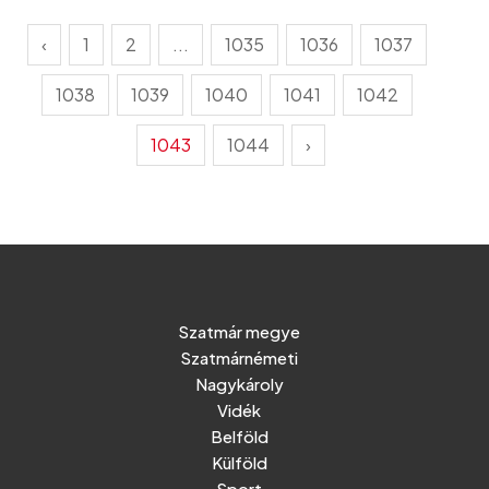
‹
1
2
...
1035
1036
1037
1038
1039
1040
1041
1042
1043
1044
›
Szatmár megye
Szatmárnémeti
Nagykároly
Vidék
Belföld
Külföld
Sport