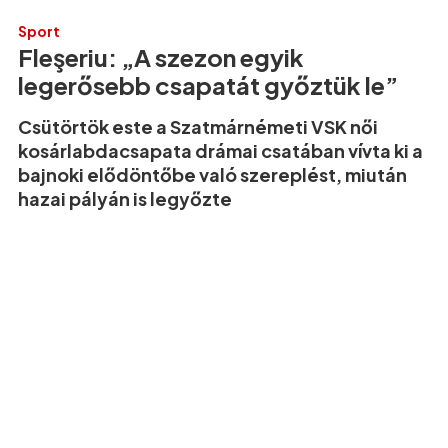
Sport
Fleşeriu: „A szezon egyik
legerősebb csapatát győztük le”
Csütörtök este a Szatmárnémeti VSK női
kosárlabdacsapata drámai csatában vívta ki a
bajnoki elődöntőbe való szereplést, miután
hazai pályán is legyőzte