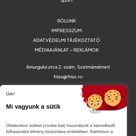
RÓLUNK
IMPRESSZUM
ADATVÉDELMI TÁJÉKOZTATÓ
MÉDIAAJÁNLAT - REKLÁMOK
Amurgului utca 2. szám, Szatmárnémeti
friss@friss.ro
Üdv!
Mi vagyunk a sütik
Oldalunkon sütiket (cookie-kat) használunk a kiemelkedő
felhasználói élmény biztosítása érdekében. Kattintson a