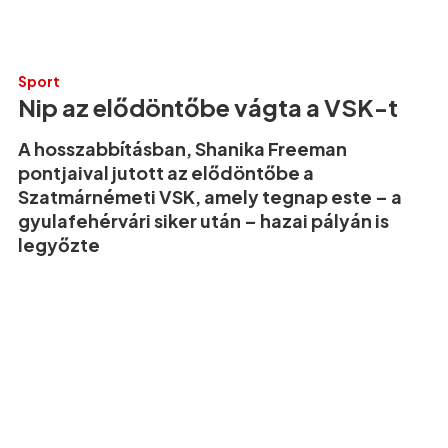
Sport
Nip az elődöntőbe vágta a VSK-t
A hosszabbításban, Shanika Freeman
pontjaival jutott az elődöntőbe a
Szatmárnémeti VSK, amely tegnap este – a
gyulafehérvári siker után – hazai pályán is
legyőzte