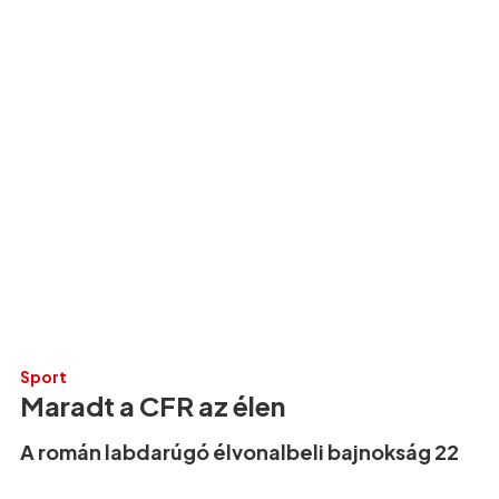
Sport
Maradt a CFR az élen
A román labdarúgó élvonalbeli bajnokság 22