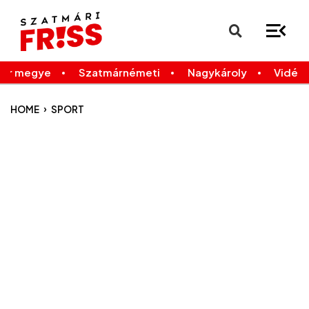
×
Legfrissebb
Bármikor
már megye
Szatmárnémeti
Nagykároly
Vidék
›
HOME
SPORT