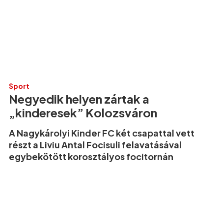
Sport
Negyedik helyen zártak a
„kinderesek” Kolozsváron
A Nagykárolyi Kinder FC két csapattal vett
részt a Liviu Antal Focisuli felavatásával
egybekötött korosztályos focitornán