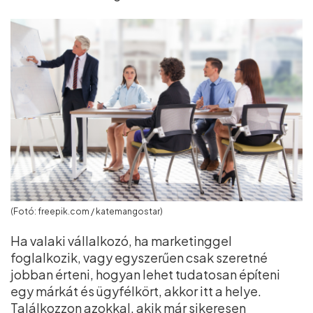
(Fotó: freepik.com / katemangostar)
Ha valaki vállalkozó, ha marketinggel
foglalkozik, vagy egyszerűen csak szeretné
jobban érteni, hogyan lehet tudatosan építeni
egy márkát és ügyfélkört, akkor itt a helye.
Találkozzon azokkal, akik már sikeresen