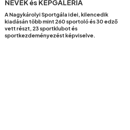
NEVEK és KÉPGALÉRIA
A Nagykárolyi Sportgála idei, kilencedik
kiadásán több mint 260 sportoló és 30 edző
vett részt, 23 sportklubot és
sportkezdeményezést képviselve.