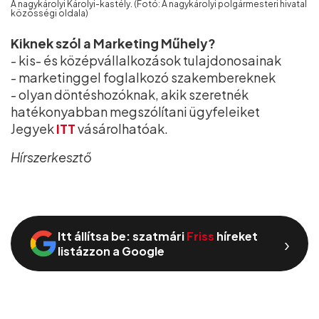
A nagykárolyi Károlyi-kastély. (Fotó: A nagykárolyi polgármesteri hivatal
közösségi oldala)
Kiknek szól a Marketing Műhely?
- kis- és középvállalkozások tulajdonosainak
- marketinggel foglalkozó szakembereknek
- olyan döntéshozóknak, akik szeretnék
hatékonyabban megszólítani ügyfeleiket
Jegyek
ITT
vásárolhatóak.
Hírszerkesztő
Itt állítsa be: szatmári
Friss
híreket
›
listázzon a Google