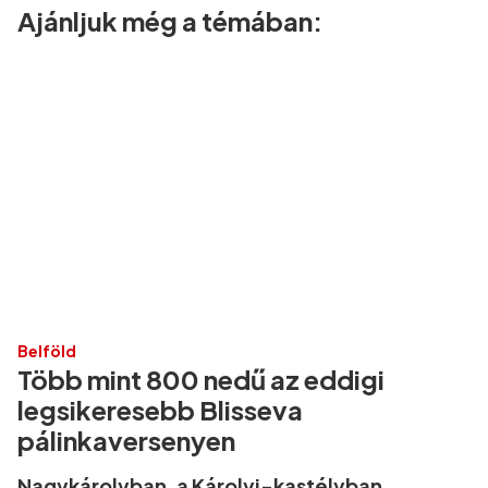
Ajánljuk még a témában:
Belföld
Több mint 800 nedű az eddigi
legsikeresebb Blisseva
pálinkaversenyen
Nagykárolyban, a Károlyi-kastélyban