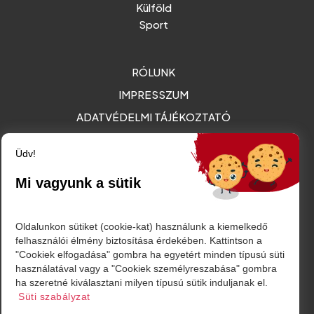
Külföld
Sport
RÓLUNK
IMPRESSZUM
ADATVÉDELMI TÁJÉKOZTATÓ
MÉDIAAJÁNLAT - REKLÁMOK
Üdv!
Amurgului utca 2. szám, Szatmárnémeti
Mi vagyunk a sütik
friss@friss.ro
Oldalunkon sütiket (cookie-kat) használunk a kiemelkedő
felhasználói élmény biztosítása érdekében. Kattintson a
"Cookiek elfogadása" gombra ha egyetért minden típusú süti
használatával vagy a "Cookiek személyreszabása" gombra
ha szeretné kiválasztani milyen típusú sütik induljanak el.
Süti szabályzat