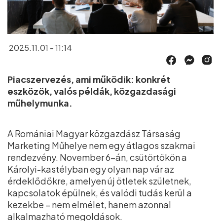
2025.11.01 - 11:14
Piacszervezés, ami működik: konkrét
eszközök, valós példák, közgazdasági
műhelymunka.
A Romániai Magyar közgazdász Társaság
Marketing Műhelye nem egy átlagos szakmai
rendezvény. November 6-án, csütörtökön a
Károlyi-kastélyban egy olyan nap vár az
érdeklődőkre, amelyen új ötletek születnek,
kapcsolatok épülnek, és valódi tudás kerül a
kezekbe – nem elmélet, hanem azonnal
alkalmazható megoldások.