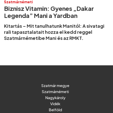
Szatmárnémeti
Biznisz Vitamin: Gyenes „Dakar
Legenda” Mani a Yardban
Kitartás – Mit tanulhatunk Manitól: A sivatagi
rali tapasztalatait hozza el kedd reggel
Szatmárnémetibe Mani és az RMKT.
Szatmár megye
Szatmárnémeti
Nagykároly
Vidék
Belföld