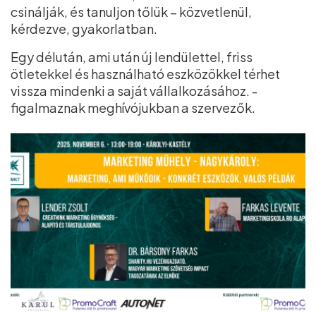
csinálják, és tanuljon tőlük – közvetlenül,
kérdezve, gyakorlatban.
Egy délután, ami után új lendülettel, friss
ötletekkel és használható eszközökkel térhet
vissza mindenki a saját vállalkozásához. -
figalmaznak meghívójukban a szervezők.