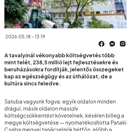
2026.05.18 - 13:19
A tavalyinál vékonyabb költségvetés több
mint felét, 238,5 millió lejt fejlesztésekre és
beruházásokra fordítják, jelentős összegeket
kap az egészségügy és az úthálózat, de a
kultúra sincs feledve.
Satuba vagyunk fogva: egyik oldalon minden
drágul, másik oldalon masszív
költségcsökkentést követelnek, késélen billeg a
megye költségvetése — nyomatékosította Pataki
Csaba megyei tanácselnök hétfőn, előbb a