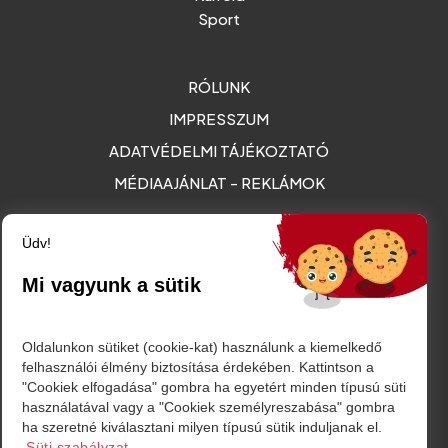
Sport
RÓLUNK
IMPRESSZUM
ADATVÉDELMI TÁJÉKOZTATÓ
MÉDIAAJÁNLAT - REKLÁMOK
Amurgului utca 2. szám, Szatmárnémeti
Üdv!
friss@friss.ro
Mi vagyunk a sütik
Oldalunkon sütiket (cookie-kat) használunk a kiemelkedő
felhasználói élmény biztosítása érdekében. Kattintson a
"Cookiek elfogadása" gombra ha egyetért minden típusú süti
használatával vagy a "Cookiek személyreszabása" gombra
ha szeretné kiválasztani milyen típusú sütik induljanak el.
Süti szabályzat