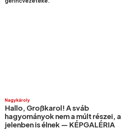
gerincvezetéke.
Nagykároly
Hallo, Großkarol! A sváb
hagyományok nem a múlt részei, a
jelenben is élnek — KÉPGALÉRIA