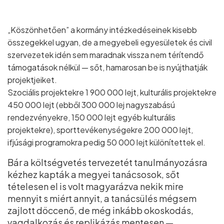
„Köszönhetően” a kormány intézkedéseinek kisebb
összegekkel ugyan, de a megyebeli egyesületek és civil
szervezetek idén sem maradnak vissza nem térítendő
támogatások nélkül — sőt, hamarosan be is nyújthatják
projektjeiket.
Szociális projektekre 1 900 000 lejt, kulturális projektekre
450 000 lejt (ebből 300 000 lej nagyszabású
rendezvényekre, 150 000 lejt egyéb kulturális
projektekre), sporttevékenységekre 200 000 lejt,
ifjúsági programokra pedig 50 000 lejt különítettek el.
Bár a költségvetés tervezetét tanulmányozásra
kézhez kapták a megyei tanácsosok, sőt
tételesen el is volt magyarázva nekik mire
mennyit s miért annyit, a tanácsülés mégsem
zajlott döccenő, de még inkább okoskodás,
vagdalkozás és replikázás mentesen —