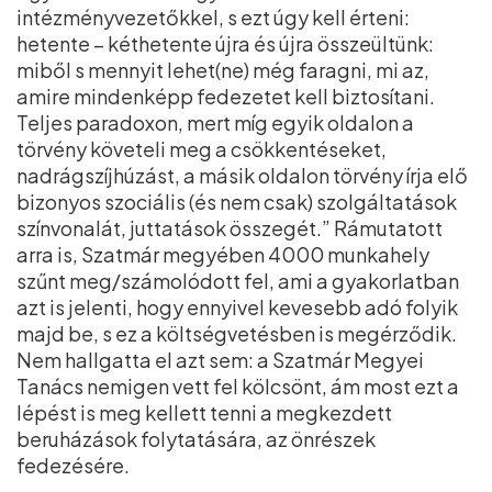
intézményvezetőkkel, s ezt úgy kell érteni:
hetente – kéthetente újra és újra összeültünk:
miből s mennyit lehet(ne) még faragni, mi az,
amire mindenképp fedezetet kell biztosítani.
Teljes paradoxon, mert míg egyik oldalon a
törvény követeli meg a csökkentéseket,
nadrágszíjhúzást, a másik oldalon törvény írja elő
bizonyos szociális (és nem csak) szolgáltatások
színvonalát, juttatások összegét.” Rámutatott
arra is, Szatmár megyében 4000 munkahely
szűnt meg/számolódott fel, ami a gyakorlatban
azt is jelenti, hogy ennyivel kevesebb adó folyik
majd be, s ez a költségvetésben is megérződik.
Nem hallgatta el azt sem: a Szatmár Megyei
Tanács nemigen vett fel kölcsönt, ám most ezt a
lépést is meg kellett tenni a megkezdett
beruházások folytatására, az önrészek
fedezésére.