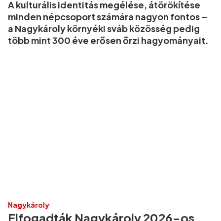
A kulturális identitás megélése, átörökítése
minden népcsoport számára nagyon fontos –
a Nagykároly környéki sváb közösség pedig
több mint 300 éve erősen őrzi hagyományait.
Nagykároly
Elfogadták Nagykároly 2026-os