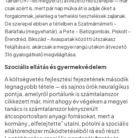
Tálnán (197–es megyei út) átvezető híd szerepel — már
csak azért is, mert pár nap múlva át is adják őket a
forgalomnak, jelenleg a terhelési tesztelések zajlanak.
De szerepel ebben a tételben a Szatmárnémeti –
Barlafalu (megyehatár), a Pete – Batizgombás, Piskolt –
Érendréd, Bikszád – Avaspatak közötti útszakasz
felújítása is, akárcsak a megyei rangú utakon átvezető
316 gyalogátkelő megvilágítása.
Szociális ellátás és gyermekvédelem
A költségvetés fejlesztési fejezetének második
legnagyobb tétele — és sajnos örök neuralgikus
pontja, amelyről portálunk is számtalanszor
cikkezett már, mint ahogy év végeken a megyei
tanács is számtalanszor kényszerült
átcsoportosítani anyagi forrásokat, mert a
kormány „elfelejtette” utalni, pótolni a szociális
ellátórendszer működtetéséből rá eső részt.