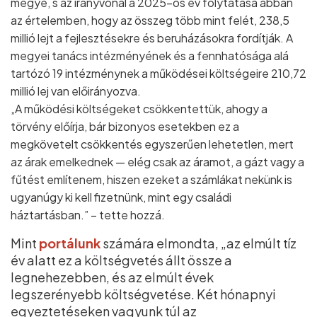
megye, s az irányvonal a 2025–ös év folytatása abban
az értelemben, hogy az összeg több mint felét, 238,5
millió lejt a fejlesztésekre és beruházásokra fordítják. A
megyei tanács intézményének és a fennhatósága alá
tartózó 19 intézménynek a működései költségeire 210,72
millió lej van előirányozva.
„A működési költségeket csökkentettük, ahogy a
törvény előírja, bár bizonyos esetekben ez a
megkövetelt csökkentés egyszerűen lehetetlen, mert
az árak emelkednek — elég csak az áramot, a gázt vagy a
fűtést említenem, hiszen ezeket a számlákat nekünk is
ugyanúgy ki kell fizetnünk, mint egy családi
háztartásban.” – tette hozzá.
Mint
portálunk
számára elmondta, „az elmúlt tíz
év alatt ez a költségvetés állt össze a
legnehezebben, és az elmúlt évek
legszerényebb költségvetése. Két hónapnyi
egyeztetéseken vagyunk túl az