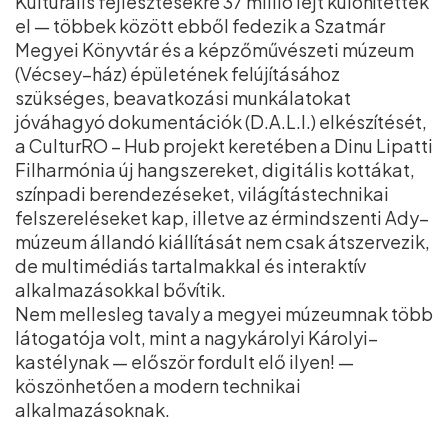
Kulturális fejlesztésekre 37 millió lejt különítettek
el — többek között ebből fedezik a Szatmár
Megyei Könyvtár és a képzőművészeti múzeum
(Vécsey–ház) épületének felújításához
szükséges, beavatkozási munkálatokat
jóváhagyó dokumentációk (D.A.L.I.) elkészítését,
a CulturRO – Hub projekt keretében a Dinu Lipatti
Filharmónia új hangszereket, digitális kottákat,
színpadi berendezéseket, világítástechnikai
felszereléseket kap, illetve az érmindszenti Ady–
múzeum állandó kiállítását nem csak átszervezik,
de multimédiás tartalmakkal és interaktív
alkalmazásokkal bővítik.
Nem mellesleg tavaly a megyei múzeumnak több
látogatója volt, mint a nagykárolyi Károlyi–
kastélynak — először fordult elő ilyen! —
köszönhetően a modern technikai
alkalmazásoknak.