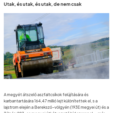
Utak, és utak, és utak, de nem csak
A megyét átszelő aszfaltcsíkok felújítására és
karbantartására 164,47 millió lejt különítettek el, s a
lajstrom elején a Berekszó–völgyén (193E megyei út) és a