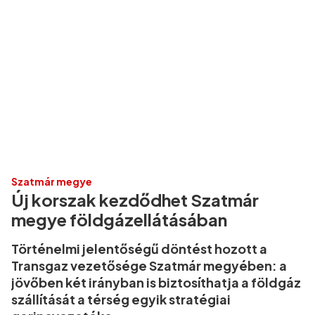
Szatmár megye
Új korszak kezdődhet Szatmár
megye földgázellátásában
Történelmi jelentőségű döntést hozott a
Transgaz vezetősége Szatmár megyében: a
jövőben két irányban is biztosíthatja a földgáz
szállítását a térség egyik stratégiai