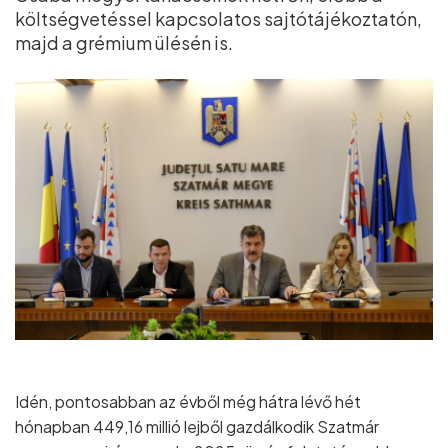
költségvetéssel kapcsolatos sajtótájékoztatón,
majd a grémium ülésén is.
Idén, pontosabban az évből még hátra lévő hét
hónapban 449,16 millió lejből gazdálkodik Szatmár