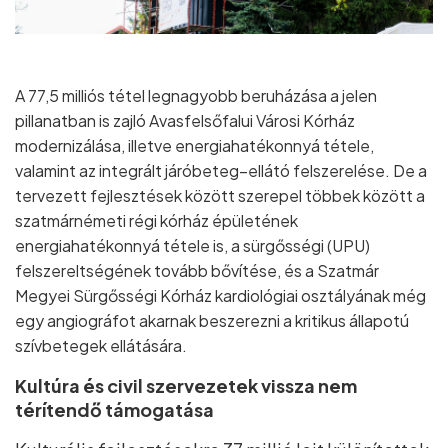
A 77,5 milliós tétel legnagyobb beruházása a jelen
pillanatban is zajló Avasfelsőfalui Városi Kórház
modernizálása, illetve energiahatékonnyá tétele,
valamint az integrált járóbeteg–ellátó felszerelése. De a
tervezett fejlesztések között szerepel többek között a
szatmárnémeti régi kórház épületének
energiahatékonnyá tétele is, a sürgősségi (UPU)
felszereltségének tovább bővítése, és a Szatmár
Megyei Sürgősségi Kórház kardiológiai osztályának még
egy angiográfot akarnak beszerezni a kritikus állapotú
szívbetegek ellátására.
Kultúra és civil szervezetek vissza nem
térítendő támogatása