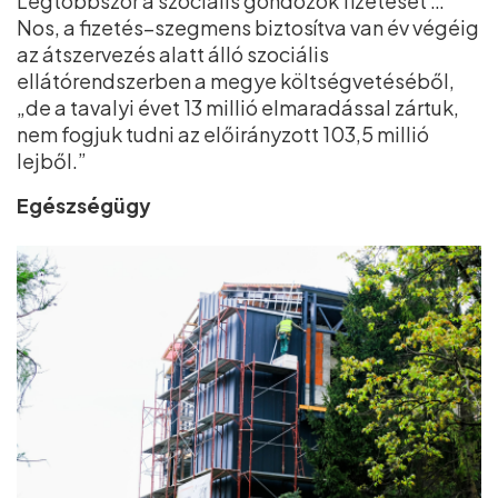
Legtöbbször a szociális gondozók fizetését …
Nos, a fizetés–szegmens biztosítva van év végéig
az átszervezés alatt álló szociális
ellátórendszerben a megye költségvetéséből,
„de a tavalyi évet 13 millió elmaradással zártuk,
nem fogjuk tudni az előirányzott 103,5 millió
lejből.”
Egészségügy