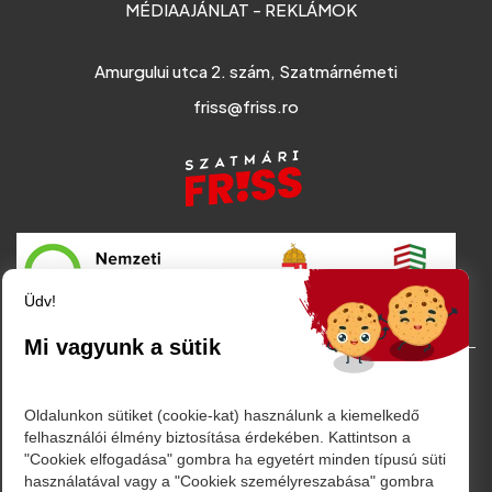
MÉDIAAJÁNLAT - REKLÁMOK
Amurgului utca 2. szám, Szatmárnémeti
friss@friss.ro
Üdv!
Mi vagyunk a sütik
© Minden jog fenntartva. 2026
Oldalunkon sütiket (cookie-kat) használunk a kiemelkedő
felhasználói élmény biztosítása érdekében. Kattintson a
"Cookiek elfogadása" gombra ha egyetért minden típusú süti
használatával vagy a "Cookiek személyreszabása" gombra