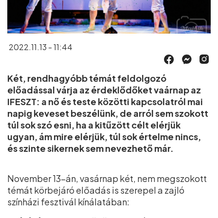
2022.11.13 - 11:44
Két, rendhagyóbb témát feldolgozó
előadással várja az érdeklődőket vaárnap az
IFESZT: a nő és teste közötti kapcsolatról mai
napig keveset beszélünk, de arról sem szokott
túl sok szó esni, ha a kitűzött célt elérjük
ugyan, ám mire elérjük, túl sok értelme nincs,
és szinte sikernek sem nevezhető már.
November 13-án, vasárnap két, nem megszokott
témát körbejáró előadás is szerepel a zajló
színházi fesztivál kínálatában: