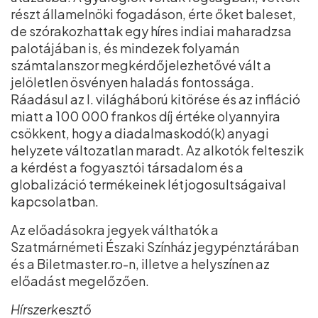
részt államelnöki fogadáson, érte őket baleset,
de szórakozhattak egy híres indiai maharadzsa
palotájában is, és mindezek folyamán
számtalanszor megkérdőjelezhetővé vált a
jelöletlen ösvényen haladás fontossága.
Ráadásul az I. világháború kitörése és az infláció
miatt a 100 000 frankos díj értéke olyannyira
csökkent, hogy a diadalmaskodó(k) anyagi
helyzete változatlan maradt. Az alkotók felteszik
a kérdést a fogyasztói társadalom és a
globalizáció termékeinek létjogosultságaival
kapcsolatban.
Az előadásokra jegyek válthatók a
Szatmárnémeti Északi Színház jegypénztárában
és a Biletmaster.ro-n, illetve a helyszínen az
előadást megelőzően.
Hírszerkesztő