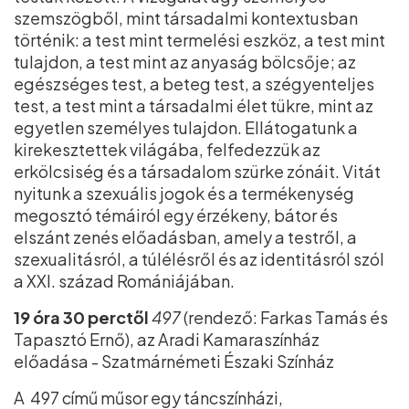
szemszögből, mint társadalmi kontextusban
történik: a test mint termelési eszköz, a test mint
tulajdon, a test mint az anyaság bölcsője; az
egészséges test, a beteg test, a szégyenteljes
test, a test mint a társadalmi élet tükre, mint az
egyetlen személyes tulajdon. Ellátogatunk a
kirekesztettek világába, felfedezzük az
erkölcsiség és a társadalom szürke zónáit. Vitát
nyitunk a szexuális jogok és a termékenység
megosztó témáiról egy érzékeny, bátor és
elszánt zenés előadásban, amely a testről, a
szexualitásról, a túlélésről és az identitásról szól
a XXI. század Romániájában.
19 óra 30 perctől
497
(rendező: Farkas Tamás és
Tapasztó Ernő), az Aradi Kamaraszínház
előadása - Szatmárnémeti Északi Színház
A 497 című műsor egy táncszínházi,