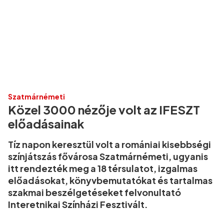
Szatmárnémeti
Közel 3000 nézője volt az IFESZT
előadásainak
Tíz napon keresztül volt a romániai kisebbségi
színjátszás fővárosa Szatmárnémeti, ugyanis
itt rendezték meg a 18 térsulatot, izgalmas
előadásokat, könyvbemutatókat és tartalmas
szakmai beszélgetéseket felvonultató
Interetnikai Színházi Fesztivált.