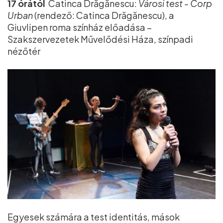
17 órától
Catinca Drăgănescu:
Városi test - Corp
Urban
(rendező: Catinca Drăgănescu), a
Giuvlipen roma színház előadása –
Szakszervezetek Művelődési Háza, színpadi
nézőtér
Egyesek számára a test identitás, mások