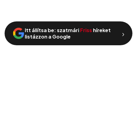
Itt állítsa be: szatmári
Friss
híreket
›
listázzon a Google