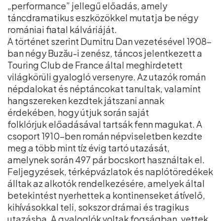
„performance” jellegű előadás, amely
táncdramatikus eszközökkel mutatja be négy
romániai fiatal kálváriáját.
A történet szerint Dumitru Dan vezetésével 1908-
ban négy Buzău-i zenész, táncos jelentkezett a
Touring Club de France által meghirdetett
világkörüli gyalogló versenyre. Az utazók román
népdalokat és néptáncokat tanultak, valamint
hangszereken kezdtek játszani annak
érdekében, hogy útjuk során saját
folklórjuk előadásával tartsák fenn magukat. A
csoport 1910-ben román népviseletben kezdte
meg a több mint tíz évig tartó utazását,
amelynek során 497 pár bocskort használtak el.
Feljegyzések, térképvázlatok és naplótöredékek
álltak az alkotók rendelkezésére, amelyek által
betekintést nyerhettek a kontinenseket átívelő,
kihívásokkal teli, sokszor drámai és tragikus
utazásba. A gyaloglók voltak fogságban, vettek