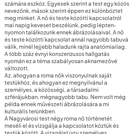
számára eszköz. Egyesek szerint a test egy közös
nevezőnk, mások szerint éppen ez különböztet
meg minket. A nő és teste közötti kapcsolatról
mai napig keveset beszélünk, pedig lépten-
nyomon találkozunk ennek ábrázolásaival. A nő
és teste közötti kapcsolat annál nagyobb tabuvá
válik, minél lejjebb haladunk rajta anatómiailag.
A több száz évnyi konszenzusos hallgatás
nyomán ez a téma szabályosan aknamezővé
változott.
Az, ahogyan a roma nők viszonyulnak saját
testükhöz, és ahogyan ez megnyilvánul a
személyes, a közösségi, a társadalmi
szférájukban, mégnagyobb tabu. Nem volt még
példa ennek művészeti ábrázolására a mi
kulturális terünkben.
A Nagyvárosi test négy roma nő történetét
meséli el és vizsgálja a kapcsolatot köztük és
testük között. A vizsgálat úgy személyes