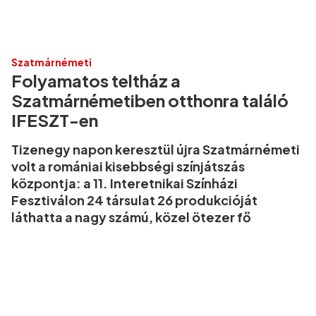
Szatmárnémeti
Folyamatos teltház a
Szatmárnémetiben otthonra találó
IFESZT-en
Tizenegy napon keresztül újra Szatmárnémeti
volt a romániai kisebbségi színjátszás
központja: a 11. Interetnikai Színházi
Fesztiválon 24 társulat 26 produkcióját
láthatta a nagy számú, közel ötezer fő