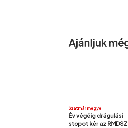
Ajánljuk mé
Szatmár megye
Év végéig drágulási
stopot kér az RMDSZ