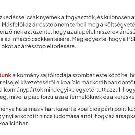
tézkedéssel csak nyernek a fogyasztók, és különösen 
Másfelől az árrésstop nem terheli meg a költségvetés
enzőinek azt üzente, hogy az alapélelmiszerek árrés
e az infláció csökkentésére. Megjegyezte, hogy a P
t okot az árrésstop eltörlésére.
tunk
,a kormány sajtóirodája szombat este közölte, h
elsejei kivezetéséről a koalíció már korábban döntöt
a kormánypártok mindegyike egyetértett azzal, hogy 
eg, mivel a piac torzulása a termelőknek és a keresk
nye hatalmas vihart kavart a koalíciós párti politik
gy nyilatkozott: nincs tudomása arról, hogy az ársap
koalícióban.