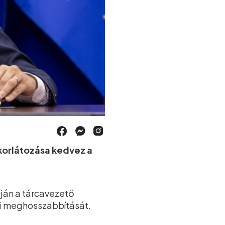
 korlátozása kedvez a
óján a tárcavezető
ei meghosszabbítását.