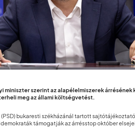
i miniszter szerint az alapélelmiszerek árrésének
erheli meg az állami költségvetést.
(PSD) bukaresti székházánál tartott sajtótájékoztat
ldemokraták támogatják az árrésstop október elsej