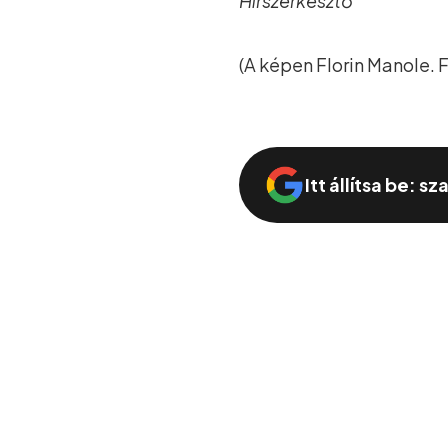
Hírszerkesztő
(A képen Florin Manole.
Itt állítsa be: s