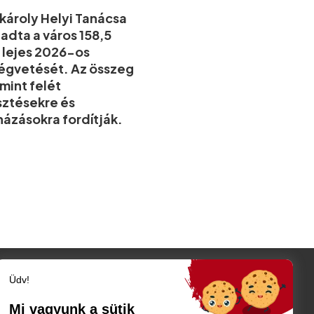
ároly Helyi Tanácsa
adta a város 158,5
ó lejes 2026-os
égvetését. Az összeg
mint felét
sztésekre és
ázásokra fordítják.
Üdv!
Szatmár megye
Szatmárnémeti
Mi vagyunk a sütik