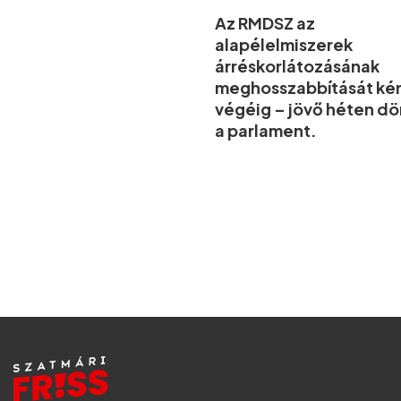
Az RMDSZ az
alapélelmiszerek
árréskorlátozásának
meghosszabbítását kér
végéig – jövő héten d
a parlament.