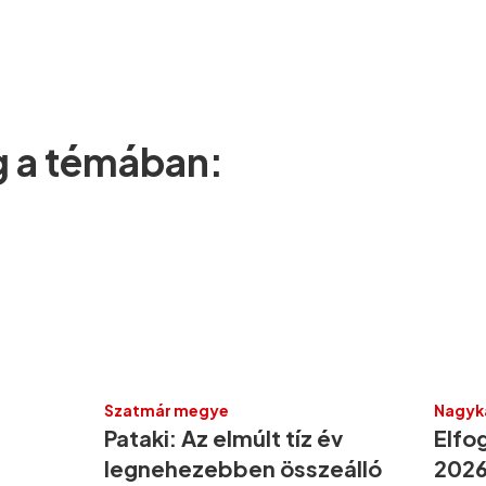
g a témában:
Szatmár megye
Nagyk
Pataki: Az elmúlt tíz év
Elfo
legnehezebben összeálló
2026