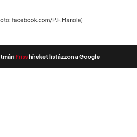
 Fotó: facebook.com/P.F.Manole)
zatmári
Friss
híreket listázzon a Google