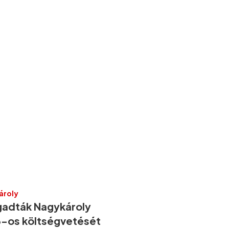
ároly
gadták Nagykároly
-os költségvetését