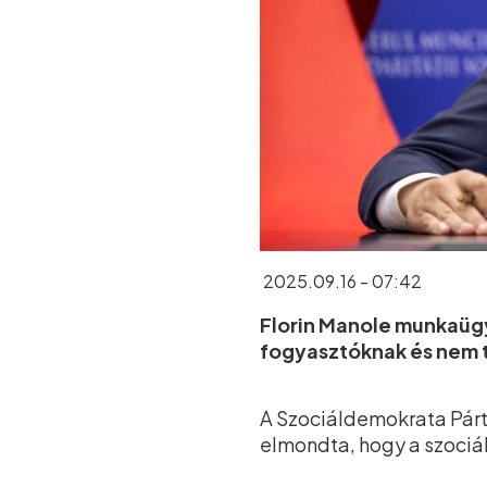
2025.09.16 - 07:42
Florin Manole munkaügy
fogyasztóknak és nem t
A Szociáldemokrata Párt 
elmondta, hogy a szociá