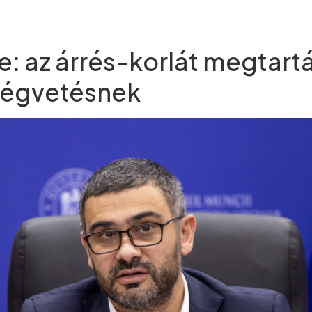
e: az árrés-korlát megtar
tségvetésnek