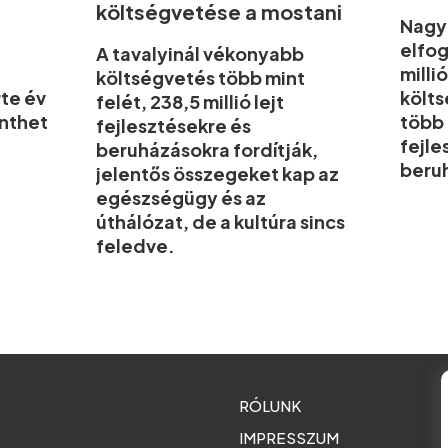
költségvetése a mostani
Nagyk
elfog
A tavalyinál vékonyabb
milli
költségvetés több mint
te év
költs
felét, 238,5 millió lejt
önthet
több 
fejlesztésekre és
fejle
beruházásokra fordítják,
beruh
jelentős összegeket kap az
egészségügy és az
úthálózat, de a kultúra sincs
feledve.
RÓLUNK
IMPRESSZUM