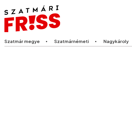
Legfriss
Szatmár megye
Szatmárnémeti
Nagykároly