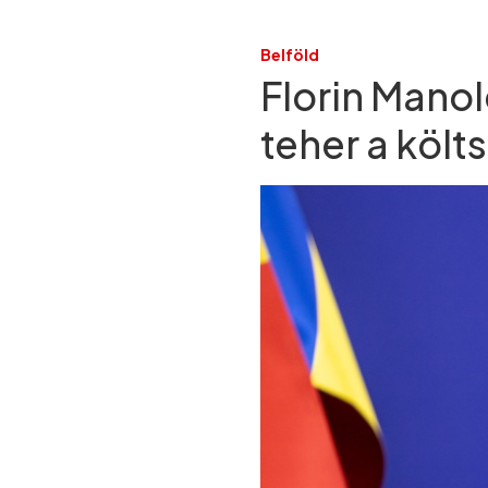
Belföld
Florin Manol
teher a köl