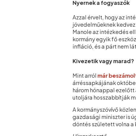
Nyernek a fogyaszók
Azzal érvelt, hogy az in
jövedelműeknek kedvez. 
Manole az intézkedés ell
kormány egyik fő eszköz
infláció, és a párt nem lá
Kivezetik vagy marad?
Mint arról
már beszámol
árréssapkájának október 
három hónappal ezelőtt 
utoljára hosszabbítják m
A kormányszóvívő közlemé
gazdasági miniszter is ú
döntés született volna a 