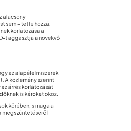
az alacsony
t sem – tette hozzá.
ének korlátozása a
SD-t aggasztja a növekvő
ogy az alapélelmiszerek
t. A közlemény szerint
az árrés korlátozását
edőknek is károkat okoz.
usok körében, s maga a
ka megszüntetéséről