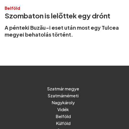
Belföld
Szombaton is lelőttek egy drónt
A pénteki Buzău-i eset után most egy Tulcea
megyei behatolás történt.
Szatmár megye
Szatmárnémeti
Nagykároly
Vidék
Belföld
Külföld