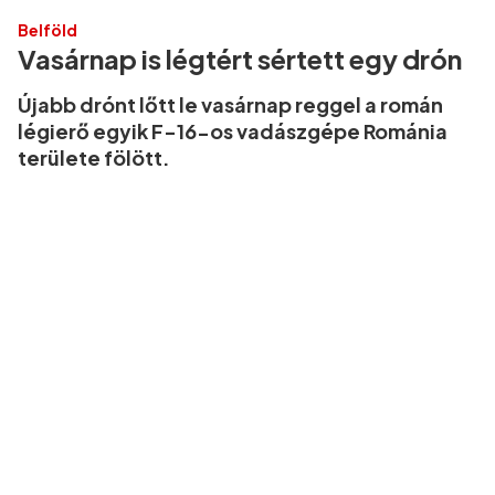
Belföld
Vasárnap is légtért sértett egy drón
Újabb drónt lőtt le vasárnap reggel a román
légierő egyik F-16-os vadászgépe Románia
területe fölött.