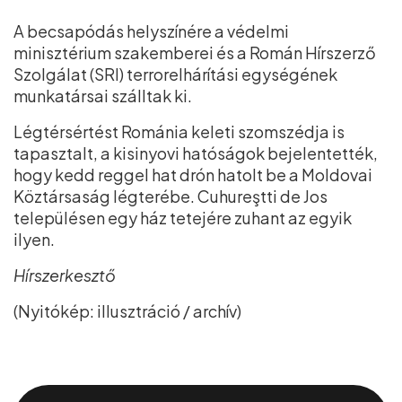
A becsapódás helyszínére a védelmi
minisztérium szakemberei és a Román Hírszerző
Szolgálat (SRI) terrorelhárítási egységének
munkatársai szálltak ki.
Légtérsértést Románia keleti szomszédja is
tapasztalt, a kisinyovi hatóságok bejelentették,
hogy kedd reggel hat drón hatolt be a Moldovai
Köztársaság légterébe. Cuhureştti de Jos
településen egy ház tetejére zuhant az egyik
ilyen.
Hírszerkesztő
(Nyitókép: illusztráció / archív)