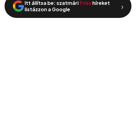
Itt állítsa be: szatmári
Friss
híreket
›
listázzon a Google