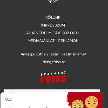
Sport
RÓLUNK
IMPRESSZUM
ADATVÉDELMI TÁJÉKOZTATÓ
MÉDIAAJÁNLAT - REKLÁMOK
Amurgului utca 2. szám, Szatmárnémeti
friss@friss.ro
Üdv!