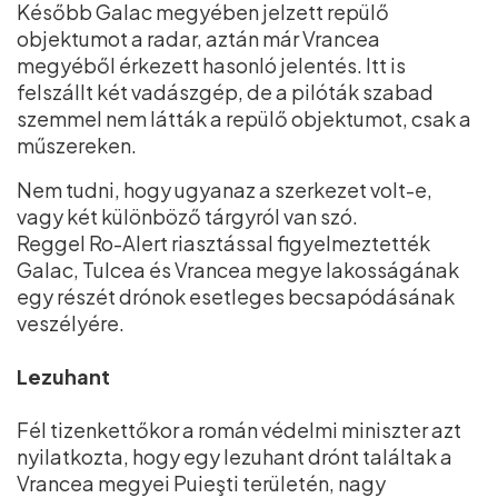
Később Galac megyében jelzett repülő
objektumot a radar, aztán már Vrancea
megyéből érkezett hasonló jelentés. Itt is
felszállt két vadászgép, de a pilóták szabad
szemmel nem látták a repülő objektumot, csak a
műszereken.
Nem tudni, hogy ugyanaz a szerkezet volt-e,
vagy két különböző tárgyról van szó.
Reggel Ro-Alert riasztással figyelmeztették
Galac, Tulcea és Vrancea megye lakosságának
egy részét drónok esetleges becsapódásának
veszélyére.
Lezuhant
Fél tizenkettőkor a román védelmi miniszter azt
nyilatkozta, hogy egy lezuhant drónt találtak a
Vrancea megyei Puieşti területén, nagy