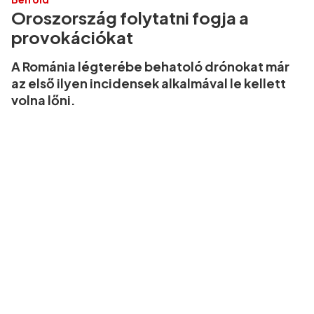
Oroszország folytatni fogja a
provokációkat
A Románia légterébe behatoló drónokat már
az első ilyen incidensek alkalmával le kellett
volna lőni.