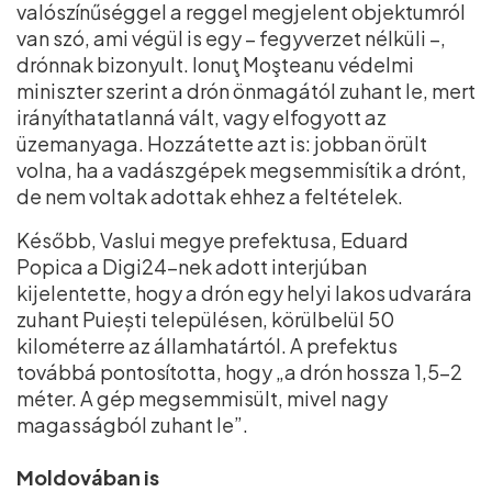
valószínűséggel a reggel megjelent objektumról
van szó, ami végül is egy – fegyverzet nélküli –,
drónnak bizonyult. Ionuţ Moşteanu védelmi
miniszter szerint a drón önmagától zuhant le, mert
irányíthatatlanná vált, vagy elfogyott az
üzemanyaga. Hozzátette azt is: jobban örült
volna, ha a vadászgépek megsemmisítik a drónt,
de nem voltak adottak ehhez a feltételek.
Később, Vaslui megye prefektusa, Eduard
Popica a Digi24-nek adott interjúban
kijelentette, hogy a drón egy helyi lakos udvarára
zuhant Puiești településen, körülbelül 50
kilométerre az államhatártól. A prefektus
továbbá pontosította, hogy „a drón hossza 1,5–2
méter. A gép megsemmisült, mivel nagy
magasságból zuhant le”.
Moldovában is