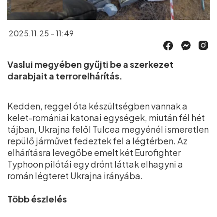
2025.11.25 - 11:49
Vaslui megyében gyűjti be a szerkezet
darabjait a terrorelhárítás.
Kedden, reggel óta készültségben vannak a
kelet-romániai katonai egységek, miután fél hét
tájban, Ukrajna felől Tulcea megyénél ismeretlen
repülő járművet fedeztek fel a légtérben. Az
elhárításra levegőbe emelt két Eurofighter
Typhoon pilótái egy drónt láttak elhagyni a
román légteret Ukrajna irányába.
Több észlelés