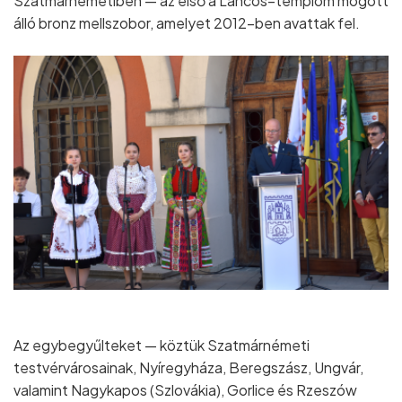
Szatmárnémetiben — az első a Láncos–templom mögött
álló bronz mellszobor, amelyet 2012–ben avattak fel.
Az egybegyűlteket — köztük Szatmárnémeti
testvérvárosainak, Nyíregyháza, Beregszász, Ungvár,
valamint Nagykapos (Szlovákia), Gorlice és Rzeszów