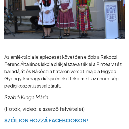
Az emléktábla leleplezését követően előbb a Rákóczi
Ferenc Általános Iskola diákjai szavalták el a Pintea vitéz
balladáját és Rákóczi a határon verset, majd a Higyed
Gyöngyi karnagy diákjai énekeltek ismét, az ünnepség
pedig koszorúzással zárult.
Szabó Kinga Mária
(Fotók, videó: a szerző felvételei)
SZÓLJON HOZZÁ FACEBOOKON!