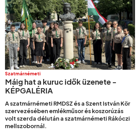
Szatmárnémeti
Máig hat a kuruc idők üzenete -
KÉPGALÉRIA
A szatmárnémeti RMDSZ és a Szent István Kör
szervezésében emlékműsor és koszorúzás
volt szerda délután a szatmárnémeti Rákóczi
mellszobornál.