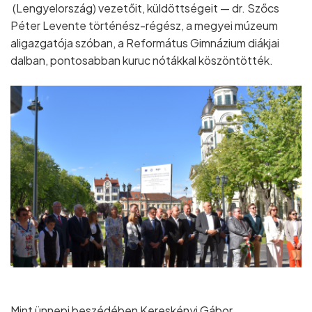
(Lengyelország) vezetőit, küldöttségeit — dr. Szőcs
Péter Levente történész-régész, a megyei múzeum
aligazgatója szóban, a Református Gimnázium diákjai
dalban, pontosabban kuruc nótákkal köszöntötték.
Mint ünnepi beszédében Kereskényi Gábor