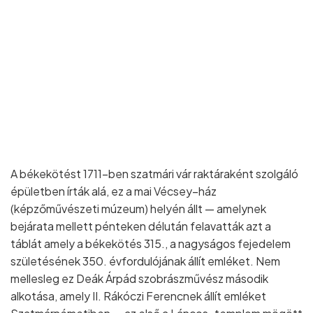
A békekötést 1711–ben szatmári vár raktáraként szolgáló
épületben írták alá, ez a mai Vécsey–ház
(képzőművészeti múzeum) helyén állt — amelynek
bejárata mellett pénteken délután felavatták azt a
táblát amely a békekötés 315., a nagyságos fejedelem
születésének 350. évfordulójának állít emléket. Nem
mellesleg ez Deák Árpád szobrászművész második
alkotása, amely II. Rákóczi Ferencnek állít emléket