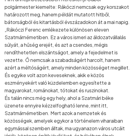
polgármester kiemelte: Rákóczi nemcsak egy korszakot
határozott meg, hanem példát mutatott hitből,
bátorságból és kitartásból évszázadokon át a mai napig.
„Rákóczi Ferenc emlékezete különösen eleven
Szatmárnémetiben. Ez a város ismeri az áldozatvállalás
súlyát, a hűség erejét, és azt a csendes, mégis
rendíthetetlen elszántságot, amely a fejedelmet is
vezette. Ő nemcsak a szabadságért harcolt, hanem
azért a méltóságért, amely minden közösséget megillet.
És egyike volt azon keveseknek, akik e közös
eszményekért való küzdelemben egyesítette a
magyarokat, románokat, tótokat és ruszinokat.
És talán nincs még egy hely, ahol a Szatmári béke
üzenete ennyire kézzelfogható lenne, mint itt,
Szatmárnémetiben. Mert azok a nemzetek és
közösségek, amelyek egykor a történelem viharaiban
egymással szemben álltak, ma ugyanazon város utcáit
járják, közösen építik jövőjüket, és békében élnek