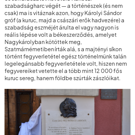
szabadságharc végét — a történészek (és nem
csak) ma is vitáznak azon, hogy Károlyi Sándor
gróf (a kuruc, majd a császári erők hadvezére) a
szabadság eszméjét árulta el vagy nagyon is
reális lépése volt a békeszerződés, amelyet
Nagykárolyban kötöttek meg,
Szatmárnémetiben írták alá, s a majtényi síkon
történt fegyverletétel egész történelmünk talán
legelegánsabb fegyverletétele volt, hiszen nem
fegyvereiket vetette el a több mint 12 000 fős
kuruc sereg, hanem földbe szúrták zászlóikat.