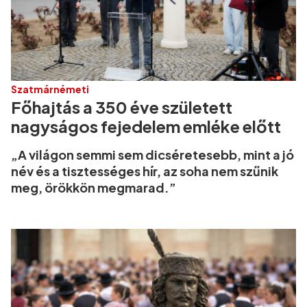
Szatmárnémeti
Főhajtás a 350 éve született
nagyságos fejedelem emléke előtt
„A világon semmi sem dicséretesebb, mint a jó
név és a tisztességes hír, az soha nem szűnik
meg, örökkön megmarad.”