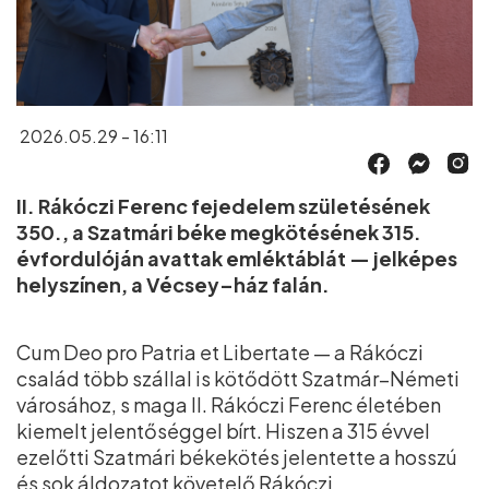
2026.05.29 - 16:11
II. Rákóczi Ferenc fejedelem születésének
350., a Szatmári béke megkötésének 315.
évfordulóján avattak emléktáblát — jelképes
helyszínen, a Vécsey–ház falán.
Cum Deo pro Patria et Libertate — a Rákóczi
család több szállal is kötődött Szatmár–Németi
városához, s maga II. Rákóczi Ferenc életében
kiemelt jelentőséggel bírt. Hiszen a 315 évvel
ezelőtti Szatmári békekötés jelentette a hosszú
és sok áldozatot követelő Rákóczi