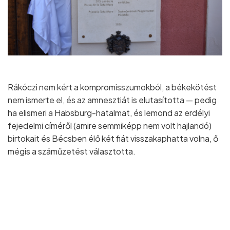
Rákóczi nem kért a kompromisszumokból, a békekötést
nem ismerte el, és az amnesztiát is elutasította — pedig
ha elismeri a Habsburg-hatalmat, és lemond az erdélyi
fejedelmi címéről (amire semmiképp nem volt hajlandó)
birtokait és Bécsben élő két fiát visszakaphatta volna, ő
mégis a száműzetést választotta.