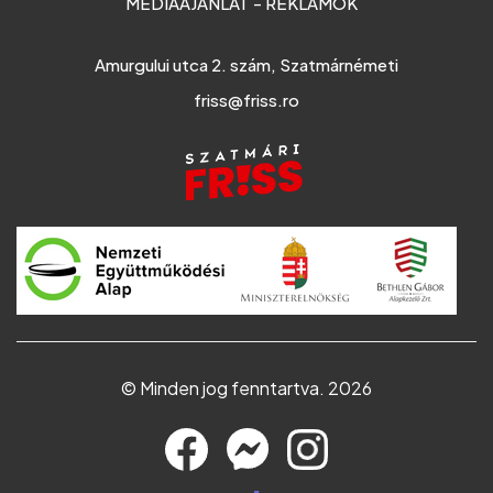
MÉDIAAJÁNLAT - REKLÁMOK
Amurgului utca 2. szám, Szatmárnémeti
friss@friss.ro
© Minden jog fenntartva. 2026