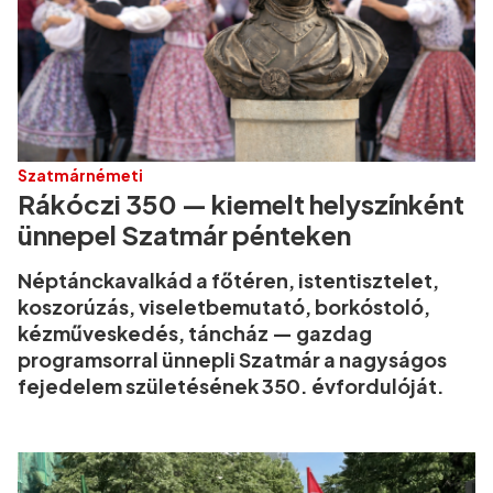
Szatmárnémeti
Rákóczi 350 — kiemelt helyszínként
ünnepel Szatmár pénteken
Néptánckavalkád a főtéren, istentisztelet,
koszorúzás, viseletbemutató, borkóstoló,
kézműveskedés, táncház — gazdag
programsorral ünnepli Szatmár a nagyságos
fejedelem születésének 350. évfordulóját.