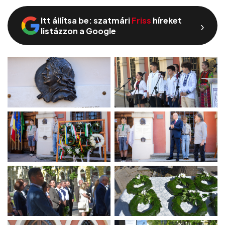
Itt állítsa be: szatmári
Friss
híreket
›
listázzon a Google