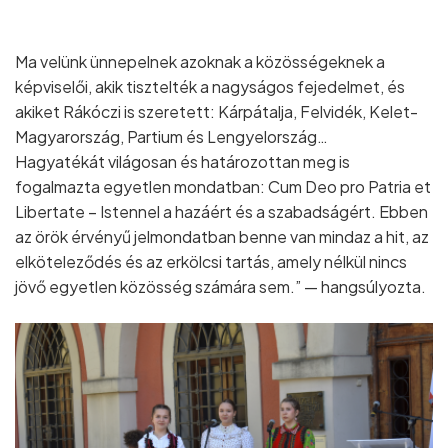
Ma velünk ünnepelnek azoknak a közösségeknek a
képviselői, akik tisztelték a nagyságos fejedelmet, és
akiket Rákóczi is szeretett: Kárpátalja, Felvidék, Kelet-
Magyarország, Partium és Lengyelország…
Hagyatékát világosan és határozottan meg is
fogalmazta egyetlen mondatban: Cum Deo pro Patria et
Libertate – Istennel a hazáért és a szabadságért. Ebben
az örök érvényű jelmondatban benne van mindaz a hit, az
elköteleződés és az erkölcsi tartás, amely nélkül nincs
jövő egyetlen közösség számára sem.” — hangsúlyozta.