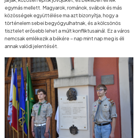
egymás mellett. Magyarok, románok, svábok és más
közösségek együttélése ma azt bizonyítja, hogy a
történelem sebei begyógyulhatnak, és a kölcsönös
tisztelet erősebb lehet a múlt konfliktusainál. Ez a város
nemcsak emlékezik a békére – nap mint nap meg is éli
annak valódi jelentését.