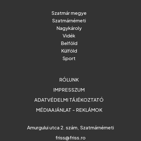
Szatmár megye
Szatmárnémeti
Nagykároly
Vidék
Belföld
Külföld
Sport
RÓLUNK
IMPRESSZUM
ADATVÉDELMI TÁJÉKOZTATÓ
MÉDIAAJÁNLAT - REKLÁMOK
Amurgului utca 2. szám, Szatmárnémeti
friss@friss.ro