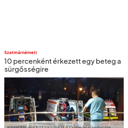
Szatmárnémeti
10 percenként érkezett egy beteg a
sürgősségire
Közel félezer beteg szorult a szatmári sürgősségi