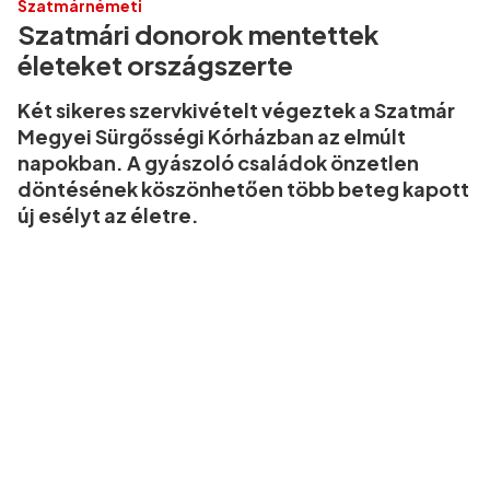
Szatmárnémeti
Szatmári donorok mentettek
életeket országszerte
Két sikeres szervkivételt végeztek a Szatmár
Megyei Sürgősségi Kórházban az elmúlt
napokban. A gyászoló családok önzetlen
döntésének köszönhetően több beteg kapott
új esélyt az életre.