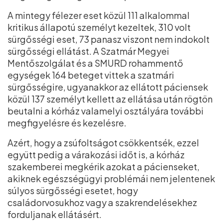
A mintegy félezer eset közül 111 alkalommal
kritikus állapotú személyt kezeltek, 310 volt
sürgősségi eset, 73 panasz viszont nem indokolt
sürgősségi ellátást. A Szatmár Megyei
Mentőszolgálat és a SMURD rohammentő
egységek 164 beteget vittek a szatmári
sürgősségire, ugyanakkor az ellátott páciensek
közül 137 személyt kellett az ellátása után rögtön
beutalni a kórház valamelyi osztályára további
megfigyelésre és kezelésre.
Azért, hogy a zsúfoltságot csökkentsék, ezzel
együtt pedig a várakozási időt is, a kórház
szakemberei megkérik azokat a pácienseket,
akiknek egészségügyi problémái nem jelentenek
súlyos sürgősségi esetet, hogy
családorvosukhoz vagy a szakrendelésekhez
forduljanak ellátásért.