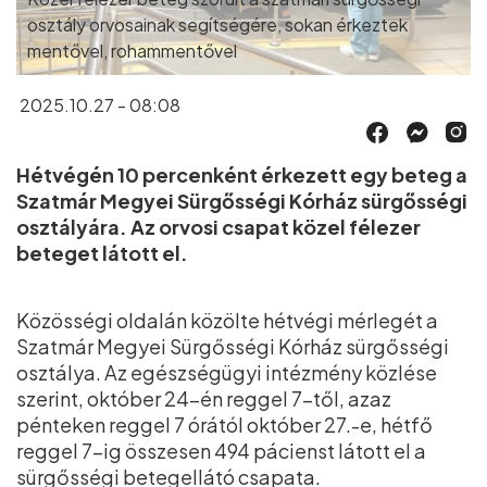
osztály orvosainak segítségére, sokan érkeztek
mentővel, rohammentővel
2025.10.27 - 08:08
Hétvégén 10 percenként érkezett egy beteg a
Szatmár Megyei Sürgősségi Kórház sürgősségi
osztályára. Az orvosi csapat közel félezer
beteget látott el.
Közösségi oldalán közölte hétvégi mérlegét a
Szatmár Megyei Sürgősségi Kórház sürgősségi
osztálya. Az egészségügyi intézmény közlése
szerint, október 24-én reggel 7-től, azaz
pénteken reggel 7 órától október 27.-e, hétfő
reggel 7-ig összesen 494 pácienst látott el a
sürgősségi betegellátó csapata.