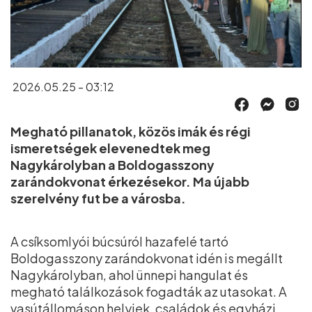
2026.05.25 - 03:12
Megható pillanatok, közös imák és régi
ismeretségek elevenedtek meg
Nagykárolyban a Boldogasszony
zarándokvonat érkezésekor. Ma újabb
szerelvény fut be a városba.
A csíksomlyói búcsúról hazafelé tartó
Boldogasszony zarándokvonat idén is megállt
Nagykárolyban, ahol ünnepi hangulat és
megható találkozások fogadták az utasokat. A
vasútállomáson helyiek, családok és egyházi