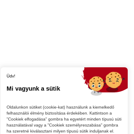
Üdv!
Nagykároly
Mi vagyunk a sütik
Nagykárolyi piac: mit szabad és mit
nem kánikula idején
Oldalunkon sütiket (cookie-kat) használunk a kiemelkedő
Ameddig tartanak a hőségriadók, tilos az élő
felhasználói élmény biztosítása érdekében. Kattintson a
"Cookiek elfogadása" gombra ha egyetért minden típusú süti
állatok (beleértve a baromfit is) árusítása - a
használatával vagy a "Cookiek személyreszabása" gombra
piac több pontján ivóvizet biztosítanak
ha szeretné kiválasztani milyen típusú sütik induljanak el.