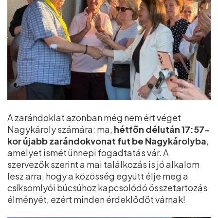
A zarándoklat azonban még nem ért véget
Nagykároly számára: ma,
hétfőn délután 17:57-
kor újabb zarándokvonat fut be Nagykárolyba
,
amelyet ismét ünnepi fogadtatás vár. A
szervezők szerint a mai találkozás is jó alkalom
lesz arra, hogy a közösség együtt élje meg a
csíksomlyói búcsúhoz kapcsolódó összetartozás
élményét, ezért minden érdeklődőt várnak!