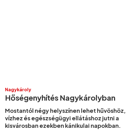
Nagykároly
Hőségenyhítés Nagykárolyban
Mostantól négy helyszínen lehet hűvöshöz,
vízhez és egészségügyi ellátáshoz jutni a
kisvárosban ezekben kánikulai napokban.