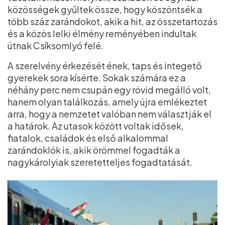
közösségek gyűltek össze, hogy köszöntsék a
több száz zarándokot, akik a hit, az összetartozás
és a közös lelki élmény reményében indultak
útnak Csíksomlyó felé.
A szerelvény érkezését ének, taps és integető
gyerekek sora kísérte. Sokak számára ez a
néhány perc nem csupán egy rövid megálló volt,
hanem olyan találkozás, amely újra emlékeztet
arra, hogy a nemzetet valóban nem választják el
a határok. Az utasok között voltak idősek,
fiatalok, családok és első alkalommal
zarándoklók is, akik örömmel fogadták a
nagykárolyiak szeretetteljes fogadtatását.