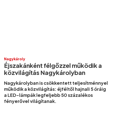
Nagykároly
Éjszakánként félgőzzel működik a
közvilágítás Nagykárolyban
Nagykárolyban is csökkentett teljesítménnyel
működik a közvilágítás: éjféltől hajnali 5 óráig
a LED-lámpák legfeljebb 50 százalékos
fényerővel világítanak.