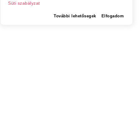
mindenkinek.
Süti szabályzat
További lehetősegek
Elfogadom
Szatmár megye
Szatmárnémeti
Nagykároly
Vidék
Belföld
Külföld
Sport
RÓLUNK
IMPRESSZUM