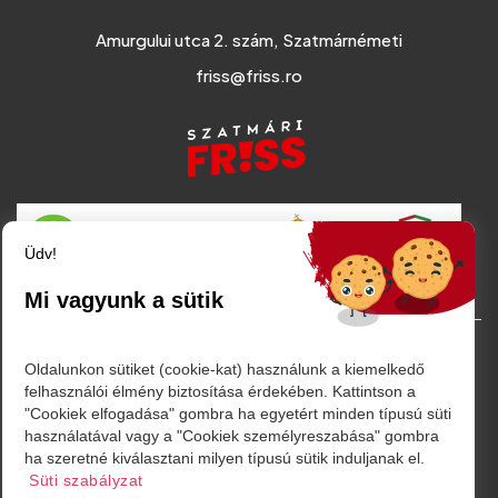
Amurgului utca 2. szám, Szatmárnémeti
friss@friss.ro
Üdv!
Mi vagyunk a sütik
© Minden jog fenntartva. 2026
Oldalunkon sütiket (cookie-kat) használunk a kiemelkedő
felhasználói élmény biztosítása érdekében. Kattintson a
"Cookiek elfogadása" gombra ha egyetért minden típusú süti
használatával vagy a "Cookiek személyreszabása" gombra
ha szeretné kiválasztani milyen típusú sütik induljanak el.
Powered by
Süti szabályzat