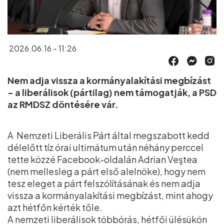
2026.06.16 - 11:26
Nem adja vissza a kormányalakítási megbízást
- a liberálisok (pártilag) nem támogatják, a PSD
az RMDSZ döntésére vár.
A Nemzeti Liberális Párt által megszabott kedd
délelőtt tíz órai ultimátum után néhány perccel
tette közzé Facebook-oldalán Adrian Veştea
(nem mellesleg a párt első alelnöke), hogy nem
tesz eleget a párt felszólításának és nem adja
vissza a kormányalakítási megbízást, mint ahogy
azt hétfőn kérték tőle.
A nemzeti liberálisok többórás, hétfői ülésükön