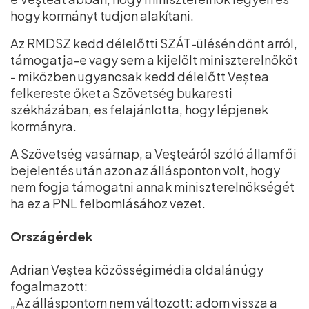
hogy kormányt tudjon alakítani.
Az RMDSZ kedd délelőtti SZÁT-ülésén dönt arról,
támogatja-e vagy sem a kijelölt miniszterelnököt
- miközben ugyancsak kedd délelőtt Veștea
felkereste őket a Szövetség bukaresti
székházában, es felajánlotta, hogy lépjenek
kormányra.
A Szövetség vasárnap, a Veşteáról szóló államfői
bejelentés után azon az állásponton volt, hogy
nem fogja támogatni annak miniszterelnökségét
ha ez a PNL felbomlásához vezet.
Országérdek
Adrian Veştea közösségimédia oldalán úgy
fogalmazott:
„Az álláspontom nem változott: adom vissza a