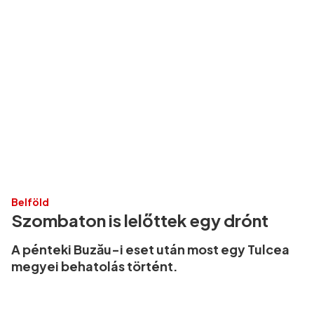
Belföld
Szombaton is lelőttek egy drónt
A pénteki Buzău-i eset után most egy Tulcea
megyei behatolás történt.