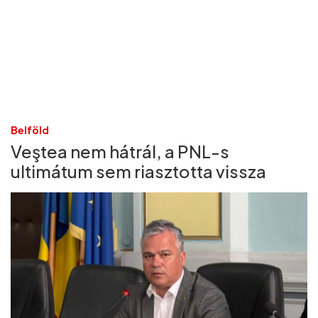
Belföld
Veştea nem hátrál, a PNL-s
ultimátum sem riasztotta vissza