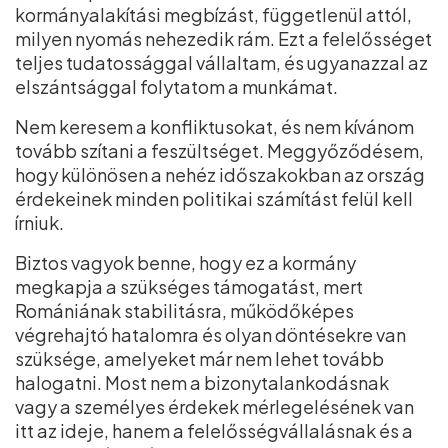
kormányalakítási megbízást, függetlenül attól,
milyen nyomás nehezedik rám. Ezt a felelősséget
teljes tudatossággal vállaltam, és ugyanazzal az
elszántsággal folytatom a munkámat.
Nem keresem a konfliktusokat, és nem kívánom
tovább szítani a feszültséget. Meggyőződésem,
hogy különösen a nehéz időszakokban az ország
érdekeinek minden politikai számítást felül kell
írniuk.
Biztos vagyok benne, hogy ez a kormány
megkapja a szükséges támogatást, mert
Romániának stabilitásra, működőképes
végrehajtó hatalomra és olyan döntésekre van
szüksége, amelyeket már nem lehet tovább
halogatni. Most nem a bizonytalankodásnak
vagy a személyes érdekek mérlegelésének van
itt az ideje, hanem a felelősségvállalásnak és a