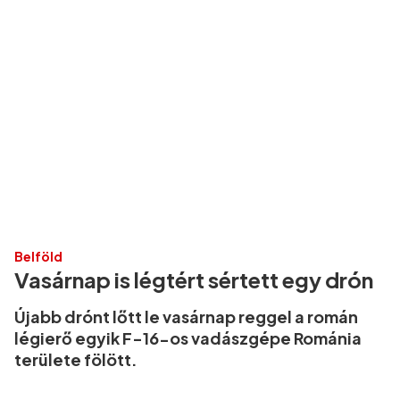
Belföld
Vasárnap is légtért sértett egy drón
Újabb drónt lőtt le vasárnap reggel a román
légierő egyik F-16-os vadászgépe Románia
területe fölött.