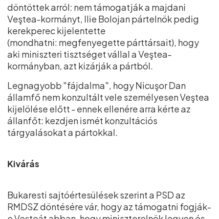
döntöttek arról: nem támogatják a majdani
Veştea-kormányt, Ilie Bolojan pártelnök pedig
kerekperec kijelentette
(mondhatni: megfenyegette párttársait), hogy
aki miniszteri tisztséget vállal a Veştea-
kormányban, azt kizárják a pártból.
Legnagyobb "fájdalma", hogy Nicuşor Dan
államfő nem konzultált vele személyesen Veştea
kijelölése előtt - ennek ellenére arra kérte az
állanfőt: kezdjen ismét konzultációs
tárgyalásokat a pártokkal.
Kivárás
Bukaresti sajtóértesülések szerint a PSD az
RMDSZ döntésére vár, hogy az támogatni fogják-
e Veşteát abban, hogy miniszterelnök legyen és