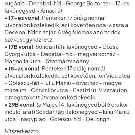
sugárút – Decebal-híd – George Boitor tér – 17-es
lakónegyed – Amaci út
•
17-es vonal
: Pénteken 17 óráig normál
útvonalon közlekedik, ezt követően oda-vissza a
Decebal hídon át jár. A végállomás az ortodox
székesegyház lesz.
•
17B vonal
: Solidarității lakónegyed – Dózsa
György utca – Decebal-híd – megyei kórház –
Magnolia utca – Szatmárzsadány.
•
18-as vonal
: Pénteken 17 óráig normál
útvonalon közlekedik, ezt követően: Ion Vidu utca
– Golescu-híd – Iuliu Maniu – divatház – megyei
múzeum – Corvinilor utca – Baztizi út. Visszaúton
a megszokott útvonalon közlekedik.
•
29B vonal
: (a Május 14. lakónegyedből 6 órakor
induló járat) Solidarității lakónegyed – Iuliu Maniu
utca – nagypiac – Golescu-híd – DeLonghi
Hírszerkesztő