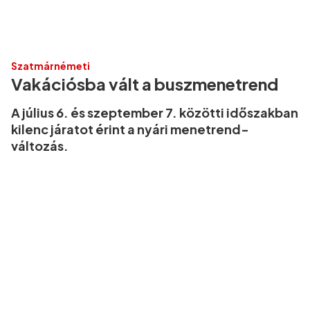
Szatmárnémeti
Vakációsba vált a buszmenetrend
A július 6. és szeptember 7. közötti időszakban
kilenc járatot érint a nyári menetrend-
változás.