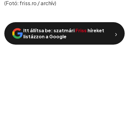
(Fotó: friss.ro / archív)
Itt állítsa be: szatmári
Friss
híreket
›
listázzon a Google