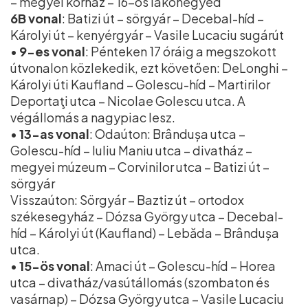
– megyei kórház – 16-os lakónegyed
6B vonal
: Batizi út – sörgyár – Decebal-híd –
Károlyi út – kenyérgyár – Vasile Lucaciu sugárút
•
9-es vonal
: Pénteken 17 óráig a megszokott
útvonalon közlekedik, ezt követően: DeLonghi –
Károlyi úti Kaufland – Golescu-híd – Martirilor
Deportaţi utca – Nicolae Golescu utca. A
végállomás a nagypiac lesz.
•
13-as vonal
: Odaúton: Brândușa utca –
Golescu-híd – Iuliu Maniu utca – divatház –
megyei múzeum – Corvinilor utca – Batizi út –
sörgyár
Visszaúton: Sörgyár – Baztiz út – ortodox
székesegyház – Dózsa György utca – Decebal-
híd – Károlyi út (Kaufland) – Lebăda – Brândușa
utca.
•
15-ös vonal
: Amaci út – Golescu-híd – Horea
utca – divatház/vasútállomás (szombaton és
vasárnap) – Dózsa György utca – Vasile Lucaciu