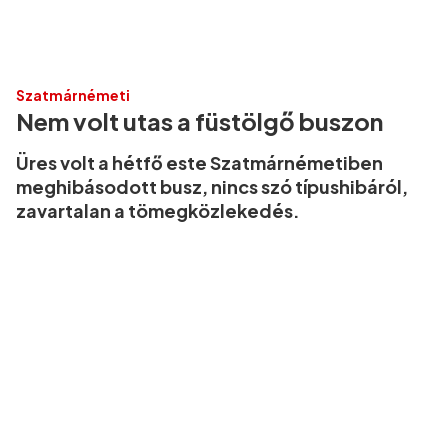
Szatmárnémeti
Nem volt utas a füstölgő buszon
Üres volt a hétfő este Szatmárnémetiben
meghibásodott busz, nincs szó típushibáról,
zavartalan a tömegközlekedés.