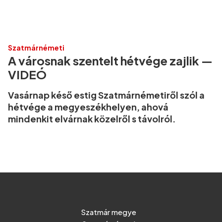
Szatmárnémeti
A városnak szentelt hétvége zajlik —
VIDEÓ
Vasárnap késő estig Szatmárnémetiről szól a
hétvége a megyeszékhelyen, ahová
mindenkit elvárnak közelről s távolról.
Szatmár megye