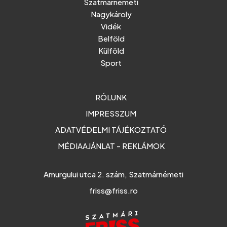
Szatmárnémeti
Nagykároly
Vidék
Belföld
Külföld
Sport
RÓLUNK
IMPRESSZUM
ADATVÉDELMI TÁJÉKOZTATÓ
MÉDIAAJÁNLAT - REKLÁMOK
Amurgului utca 2. szám, Szatmárnémeti
friss@friss.ro