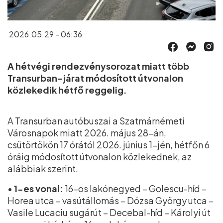
2026.05.29 - 06:36
A hétvégi rendezvénysorozat miatt több
Transurban-járat módosított útvonalon
közlekedik hétfő reggelig.
A Transurban autóbuszai a Szatmárnémeti
Városnapok miatt 2026. május 28-án,
csütörtökön 17 órától 2026. június 1-jén, hétfőn 6
óráig módosított útvonalon közlekednek, az
alábbiak szerint.
•
1-es vonal:
16-os lakónegyed – Golescu-híd –
Horea utca – vasútállomás – Dózsa György utca –
Vasile Lucaciu sugárút – Decebal-híd – Károlyi út