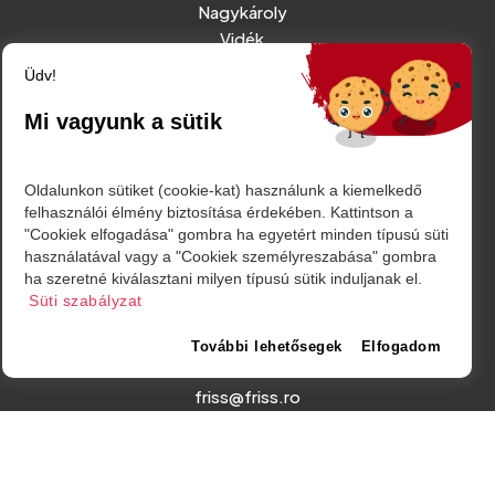
Nagykároly
Vidék
Belföld
Üdv!
Külföld
Sport
Mi vagyunk a sütik
RÓLUNK
Oldalunkon sütiket (cookie-kat) használunk a kiemelkedő
felhasználói élmény biztosítása érdekében. Kattintson a
IMPRESSZUM
"Cookiek elfogadása" gombra ha egyetért minden típusú süti
használatával vagy a "Cookiek személyreszabása" gombra
ADATVÉDELMI TÁJÉKOZTATÓ
ha szeretné kiválasztani milyen típusú sütik induljanak el.
MÉDIAAJÁNLAT - REKLÁMOK
Süti szabályzat
További lehetősegek
Elfogadom
Amurgului utca 2. szám, Szatmárnémeti
friss@friss.ro