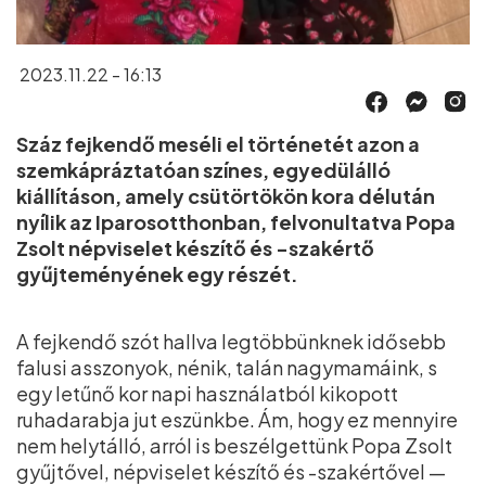
2023.11.22 - 16:13
Száz fejkendő meséli el történetét azon a
szemkápráztatóan színes, egyedülálló
kiállításon, amely csütörtökön kora délután
nyílik az Iparosotthonban, felvonultatva Popa
Zsolt népviselet készítő és -szakértő
gyűjteményének egy részét.
A fejkendő szót hallva legtöbbünknek idősebb
falusi asszonyok, nénik, talán nagymamáink, s
egy letűnő kor napi használatból kikopott
ruhadarabja jut eszünkbe. Ám, hogy ez mennyire
nem helytálló, arról is beszélgettünk Popa Zsolt
gyűjtővel, népviselet készítő és -szakértővel —