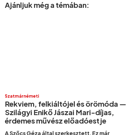
Ajánljuk még a témában:
Szatmárnémeti
Rekviem, felkiáltójel és örömóda —
Szilágyi Enikő Jászai Mari-díjas,
érdemes művész előadóestje
A Szőcs Géza által szerkesztett, Ez már