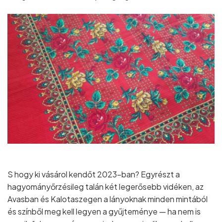
S hogy ki vásárol kendőt 2023-ban? Egyrészt a
hagyományőrzésileg talán két legerősebb vidéken, az
Avasban és Kalotaszegen a lányoknak minden mintából
és színből meg kell legyen a gyűjteménye — ha nem is