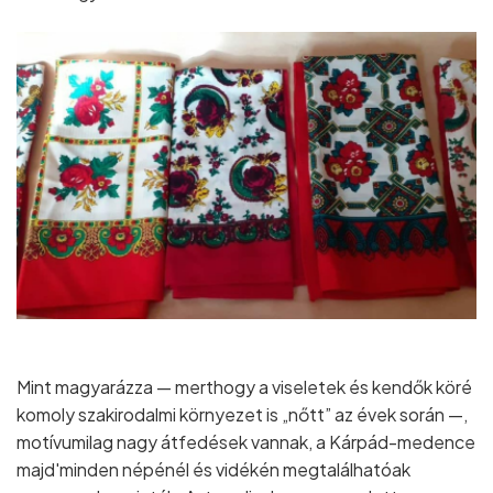
Mint magyarázza — merthogy a viseletek és kendők köré
komoly szakirodalmi környezet is „nőtt” az évek során —,
motívumilag nagy átfedések vannak, a Kárpád-medence
majd'minden népénél és vidékén megtalálhatóak