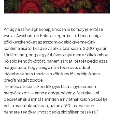
Amúgy a színvilágnak napjainkban is komoly jelentése
van az Avasban, de Kalotaszegen is — ott mai napig a
zöld keszkenőket az asszonyok első gyermekünk
konfirmálásától kezdve viselik általánosan. 2000 nyarán
történt meg, hogy egy 34 éves anya nem az alkalomhoz
illő zöld kendőt kötött, hanem sárgát, tettét pedig azzal
magyarázta, hogy amíg a nála több évtizeddel
idősebbek nem teszik le a zöld kendőt, addig ő nem
öregíti magát zölddel.
Természetesen a kendők gyártása is gyökeresen
megváltozott — anno a drága, növényi festékekkel
pecsételték a mintát, minden árnylatnak külön pecsétje
volt a manufakturákban, aztán a '60-as években
hengerelték őket, most pedig digitálisan teszik rá.”