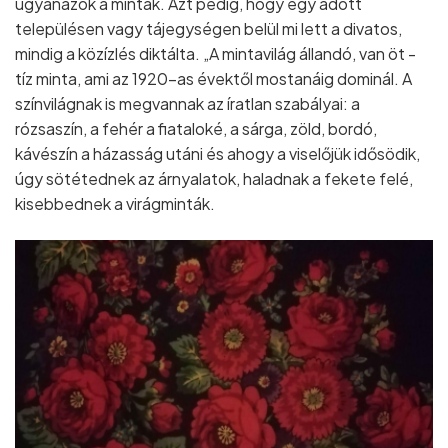
ugyanazok a minták. Azt pedig, hogy egy adott
településen vagy tájegységen belül mi lett a divatos,
mindig a közízlés diktálta. „A mintavilág állandó, van öt -
tíz minta, ami az 1920-as évektől mostanáig dominál. A
színvilágnak is megvannak az íratlan szabályai: a
rózsaszín, a fehér a fiataloké, a sárga, zöld, bordó,
kávészín a házasság utáni és ahogy a viselőjük idősödik,
úgy sötétednek az árnyalatok, haladnak a fekete felé,
kisebbednek a virágminták.