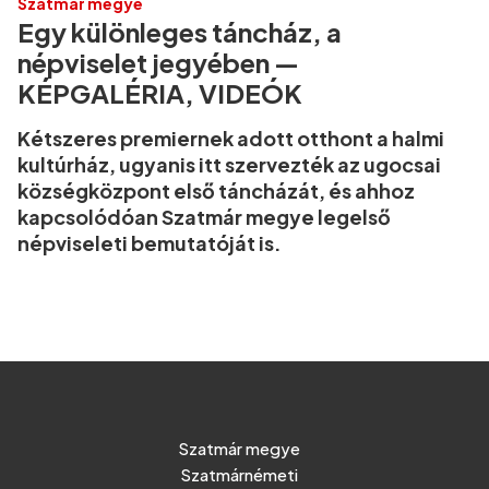
Szatmár megye
Egy különleges táncház, a
népviselet jegyében —
KÉPGALÉRIA, VIDEÓK
Kétszeres premiernek adott otthont a halmi
kultúrház, ugyanis itt szervezték az ugocsai
községközpont első táncházát, és ahhoz
kapcsolódóan Szatmár megye legelső
népviseleti bemutatóját is.
Szatmár megye
Szatmárnémeti