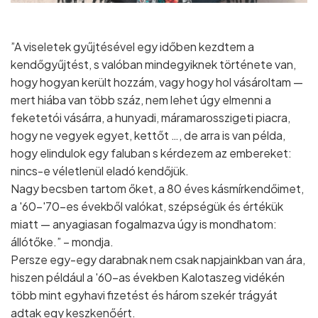
”A viseletek gyűjtésével egy időben kezdtem a
kendőgyűjtést, s valóban mindegyiknek története van,
hogy hogyan került hozzám, vagy hogy hol vásároltam —
mert hiába van több száz, nem lehet úgy elmenni a
feketetói vásárra, a hunyadi, máramarosszigeti piacra,
hogy ne vegyek egyet, kettőt …, de arra is van példa,
hogy elindulok egy faluban s kérdezem az embereket:
nincs-e véletlenül eladó kendőjük.
Nagy becsben tartom őket, a 80 éves kásmírkendőimet,
a '60-'70-es évekből valókat, szépségük és értékük
miatt — anyagiasan fogalmazva úgy is mondhatom:
állótőke.” – mondja.
Persze egy-egy darabnak nem csak napjainkban van ára,
hiszen például a '60-as években Kalotaszeg vidékén
több mint egyhavi fizetést és három szekér trágyát
adtak egy keszkenőért.