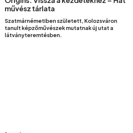
Origins: Vissza a kezdetekhez – Hat
művész tárlata
Szatmárnémetiben született, Kolozsváron
tanult képzőművészek mutatnak új utat a
látványteremtésben.