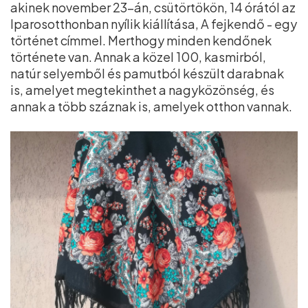
akinek november 23-án, csütörtökön, 14 órától az
Iparosotthonban nyílik kiállítása, A fejkendő - egy
történet címmel. Merthogy minden kendőnek
története van. Annak a közel 100, kasmirból,
natúr selyemből és pamutból készült darabnak
is, amelyet megtekinthet a nagyközönség, és
annak a több száznak is, amelyek otthon vannak.