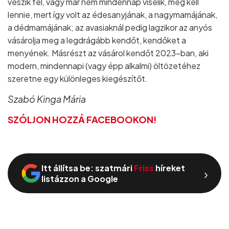
veszik fel, vagy már nem mindennap viselik, meg kell
lennie, mert így volt az édesanyjának, a nagymamájának,
a dédmamájának; az avasiaknál pedig lagzikor az anyós
vásárolja meg a legdrágább kendőt, kendőket a
menyének. Másrészt az vásárol kendőt 2023-ban, aki
modern, mindennapi (vagy épp alkalmi) öltözetéhez
szeretne egy különleges kiegészítőt.
Szabó Kinga Mária
SZÓLJON HOZZÁ FACEBOOKON!
Itt állítsa be: szatmári
Friss
híreket
›
listázzon a Google