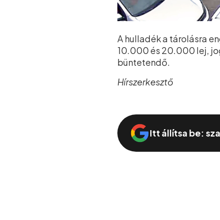
A hulladék a tárolásra 
10.000 és 20.000 lej, j
büntetendő.
Hírszerkesztő
Itt állítsa be: s