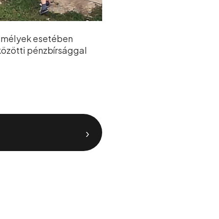
zemélyek esetében
közötti pénzbírsággal
›