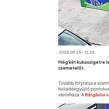
2025.09.25 - 12:25
Még két kukaszigetre le
szemetelőt.
Tovább folytatja a szatm
hulladékgyűjtő pontokon 
városháza. A
Bârgăului 