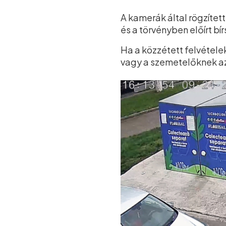
A kamerák által rögzítet
és a törvényben előírt b
Ha a közzétett felvétele
vagy a szemetelőknek az 