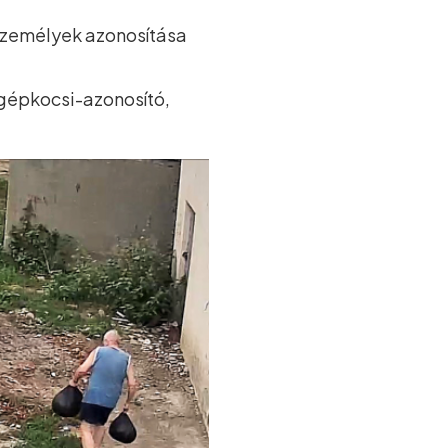
t személyek azonosítása
 gépkocsi-azonosító,