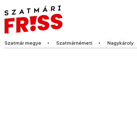
Legfriss
Szatmár megye
Szatmárnémeti
Nagykároly