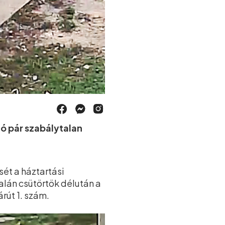
jó pár szabálytalan
ét a háztartási
alán csütörtök délután a
rút 1. szám.