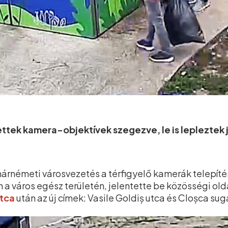
ttek kamera-objektívek szegezve, le is lepleztek 
árnémeti városvezetés a térfigyelő kamerák telepítés
a város egész területén, jelentette be közösségi old
utca
után az új címek: Vasile Goldiș utca és Cloșca sugá