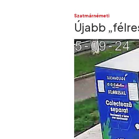
Szatmárnémeti
Újabb „félr