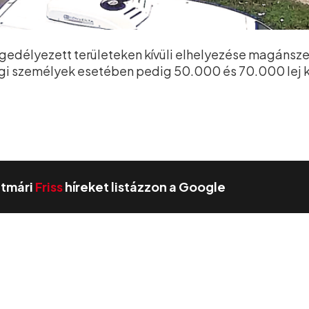
engedélyezett területeken kívüli elhelyezése magáns
ogi személyek esetében pedig 50.000 és 70.000 lej 
zatmári
Friss
híreket listázzon a Google