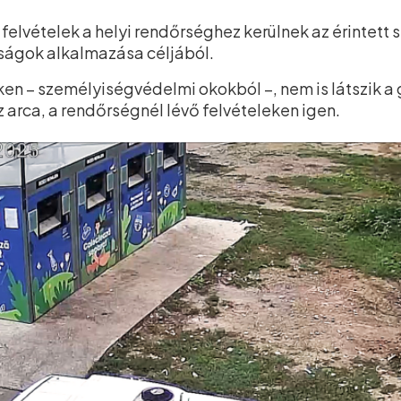
t felvételek a helyi rendőrséghez kerülnek az érintet
írságok alkalmazása céljából.
ken – személyiségvédelmi okokból –, nem is látszik a
arca, a rendőrségnél lévő felvételeken igen.