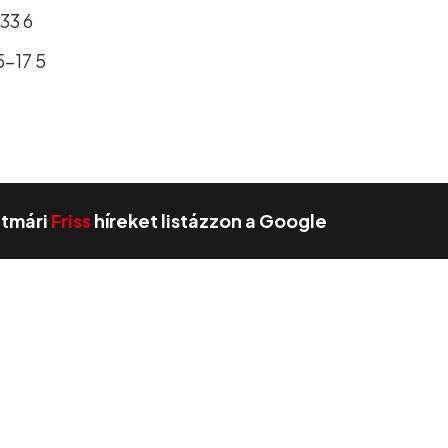
33 6
5–17 5
zatmári
Friss
híreket listázzon a Google