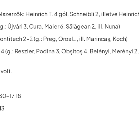
szerzők: Heinrich T. 4 gól, Schneibli 2, illetve Heinrich
: Újvári 3, Cura, Maier 6, Sălăgean 2, ill. Nuna)
titech 2–2 (g.: Preg, Oros L., ill. Marincaş, Koch)
 (g.: Reszler, Podina 3, Obşitoş 4, Belényi, Merényi 2, 
volt.
 30–17 18
13