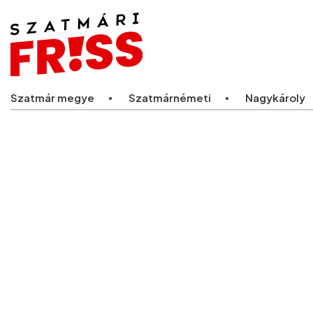
Legfriss
Szatmár megye
Szatmárnémeti
Nagykároly