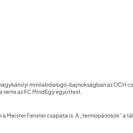
. nagykárolyi minilabdarúgó-bajnokságban az OCH csa
 verte az FC MindEgy együttest.
ek a Meister Fenster csapata is. A „termopánosok” a 