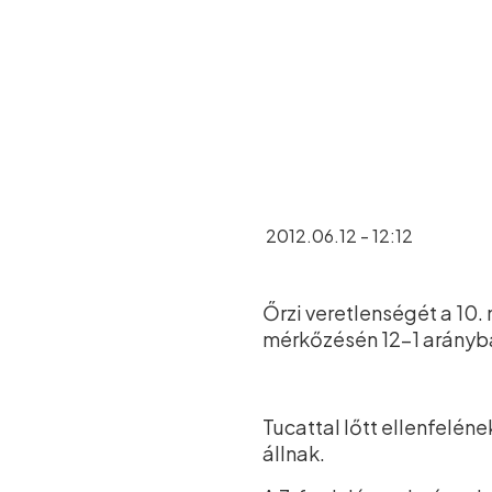
2012.06.12 - 12:12
Őrzi veretlenségét a 10
mérkőzésén 12–1 arányba
Tucattal lőtt ellenfelén
állnak.