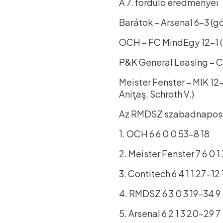
A 7. forduló eredményei
Barátok – Arsenal 6–3 (gól
OCH – FC MindEgy 12–1 (g.
P&K General Leasing – Con
Meister Fenster – MIK 12–4
Aniţaş, Schroth V.)
Az RMDSZ szabadnapos 
1. OCH 6 6 0 0 53–8 18
2. Meister Fenster 7 6 0 1
3. Contitech 6 4 1 1 27–12 
4. RMDSZ 6 3 0 3 19–34 9
5. Arsenal 6 2 1 3 20–29 7