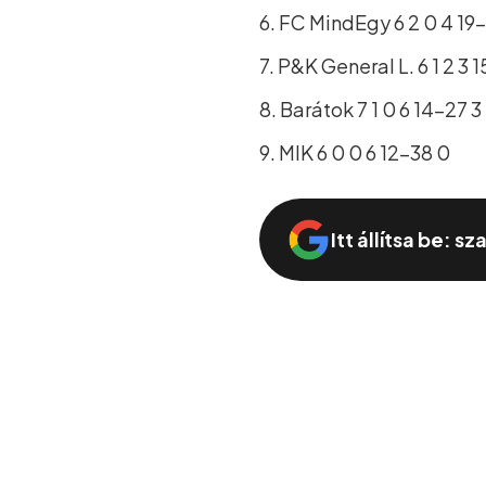
6. FC MindEgy 6 2 0 4 19–
7. P&K General L. 6 1 2 3 1
8. Barátok 7 1 0 6 14–27 3
9. MIK 6 0 0 6 12–38 0
Itt állítsa be: s