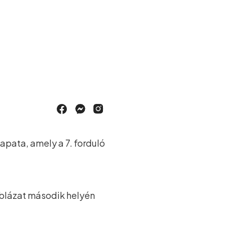
pata, amely a 7. forduló
táblázat második helyén