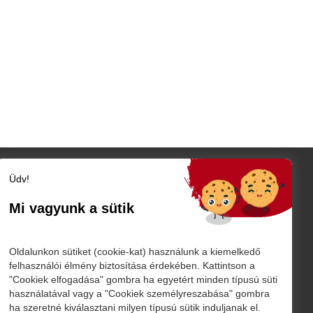
Üdv!
Szatmár megye
Szatmárnémeti
Mi vagyunk a sütik
Nagykároly
TÓ
Vidék
Belföld
K
Oldalunkon sütiket (cookie-kat) használunk a kiemelkedő
Külföld
felhasználói élmény biztosítása érdekében. Kattintson a
"Cookiek elfogadása" gombra ha egyetért minden típusú süti
Sport
használatával vagy a "Cookiek személyreszabása" gombra
márnémeti
ha szeretné kiválasztani milyen típusú sütik induljanak el.