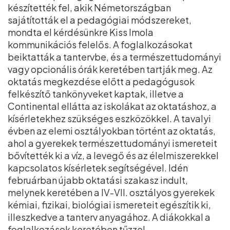
készítették fel, akik Németországban
sajátították el a pedagógiai módszereket,
mondta el kérdésünkre Kiss Imola
kommunikációs felelős. A foglalkozásokat
beiktatták a tantervbe, és a természettudományi
vagy opcionális órák keretében tartják meg. Az
oktatás megkezdése előtt a pedagógusok
felkészítő tankönyveket kaptak, illetve a
Continental ellátta az iskolákat az oktatáshoz, a
kísérletekhez szükséges eszközökkel. A tavalyi
évben az elemi osztályokban történt az oktatás,
ahol a gyerekek természettudományi ismereteit
bővítették ki a víz, a levegő és az élelmiszerekkel
kapcsolatos kísérletek segítségével. Idén
februárban újabb oktatási szakasz indult,
melynek keretében a IV-VII. osztályos gyerekek
kémiai, fizikai, biológiai ismereteit egészítik ki,
illeszkedve a tanterv anyagához. A diákokkal a
foglalkozások keretében tűzzel,