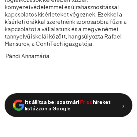
környezetvédelemmel és újrahasznosítással
kapcsolatos kísérleteket végeznek. Ezekkel a
kísérleti órákkal szeretnénk szorosabbra fűzni a
kapcsolatot a vállalatunk és a megye német
tannyelvű iskolái között, hangsúlyozta Rafael
Mansurov, a ContiTech igazgatója.
Pándi Annamária
Itt állítsa be: szatmári
Friss
híreket
›
listázzon a Google