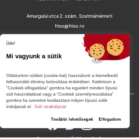
Amurgului utca 2. szám, Szatmárnémeti
friss@friss.ro
Üdv!
Mi vagyunk a sütik
Oldalunkon sütiket (cookie-kat) használunk a kiemelkedő
felhasználói élmény biztosítása érdekében. Kattintson a
"Cookiek elfogadása" gombra ha egyetért minden típusú
süti használatával vagy a "Cookiek személyreszabása"
gombra ha szeretné kiválasztani milyen típusú sütik
© Minden jog fenntartva. 2026
induljanak el.
Süti szabályzat
További lehetősegek
Elfogadom
Powered by