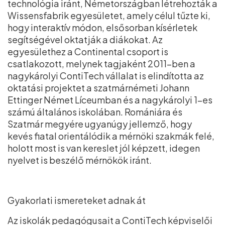
technológia iránt, Németországban létrehozták a
Wissensfabrik egyesületet, amely célul tűzte ki,
hogy interaktív módon, elsősorban kísérletek
segítségével oktatják a diákokat. Az
egyesülethez a Continental csoport is
csatlakozott, melynek tagjaként 2011-ben a
nagykárolyi ContiTech vállalat is elindította az
oktatási projektet a szatmárnémeti Johann
Ettinger Német Líceumban és a nagykárolyi 1-es
számú általános iskolában. Romániára és
Szatmár megyére ugyanúgy jellemző, hogy
kevés fiatal orientálódik a mérnöki szakmák felé,
holott most is van kereslet jól képzett, idegen
nyelvet is beszélő mérnökök iránt.
Gyakorlati ismereteket adnak át
Az iskolák pedagógusait a ContiTech képviselői