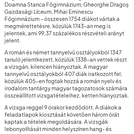
Doamna Stanca Főgimnázium, Gheorghe Dragoș
Gazdasági Líceum, Mihai Eminescu
Főgimnázium – összesen 1754 diákot vártak a
megmérettetésre, közülük 1743-an meg is
jelentek, ami 99,37 százalékos részvételi arányt
jelent.
A román és német tannyelvű osztályokból 1347
tanuló jelentkezett, közülük 1338-an vettek részt
a vizsgán, kilencen hiányoztak. A magyar
tannyelvű osztályokból 407 diák iratkozott fel,
közülük 405-en fogtak hozzá a román nyelv és
irodalom tantárgy magyar tagozatosok számára
összeállított vizsgatételeihez, ketten hiányoztak.
A vizsga reggel 9 órakor kezdődött. A diákok a
feladatlapok kiosztását követően három órát
kaptak a tételek megoldására. A vizsgák
lebonyolítását minden helyszínen hang- és