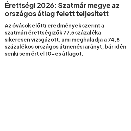
Érettségi 2026: Szatmár megye az
országos átlag felett teljesített
Az óvások előtti eredmények szerint a
szatmári érettségizők 77,5 százaléka
sikeresen vizsgázott, ami meghaladja a 74,8
százalékos országos átmenési arányt, bár idén
senki sem ért el 10-es átlagot.