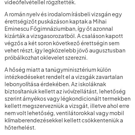
videófelvétellel rögzítették.
A román nyelv és irodalom írásbeli vizsgán egy
érettségizőt puskázáson kaptak a Mihai
Eminescu Főgimnáziumban, így őt azonnal
kizárták a vizsgasorozatból. A csaláson kapott
végzős a két soron következő érettségin sem
vehet részt, így legközelebb jövő augusztusban
próbálkozhat oklevelet szerezni.
A hőség miatt a tanügyminisztérium külön
intézkedéseket rendelt el a vizsgák zavartalan
lebonyolítása érdekében. Az iskoláknak
biztosítaniuk kellett az ivóvízellátást, lehetőség
szerint árnyékos vagy légkondicionált termekben
kellett megszervezniük a vizsgát, illetve ahol erre
nem volt lehetőség, ventilátorokkal vagy mobil
klímaberendezésekkel kellett csökkenteniük a
hőterhelést.