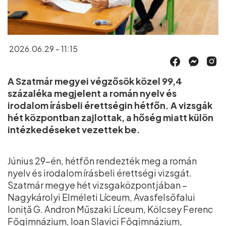
2026.06.29 - 11:15
A Szatmár megyei végzősök közel 99,4
százaléka megjelent a román nyelv és
irodalom írásbeli érettségin hétfőn. A vizsgák
hét központban zajlottak, a hőség miatt külön
intézkedéseket vezettek be.
Június 29-én, hétfőn rendezték meg a román
nyelv és irodalom írásbeli érettségi vizsgát.
Szatmár megye hét vizsgaközpontjában –
Nagykárolyi Elméleti Líceum, Avasfelsőfalui
Ioniță G. Andron Műszaki Líceum, Kölcsey Ferenc
Főgimnázium, Ioan Slavici Főgimnázium,