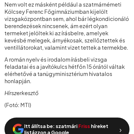
Nem volt ez másként például a szatmárnémeti
Kölcsey Ferenc Főgimnáziumban kijelölt
vizsgaközpontban sem, ahol bár légkondicionáló
berendezések nincsenek, ám ezért olyan
termeket jelöltek ki az írásbelre, amelyek
kevésbé melegek, árnyékosak, szellőztettek és
ventillátorokat, valamint vizet tettek a termekbe.
A román nyelv és irodalom írásbeli vizsga
feladatai és a javítókulcs hétfőn 15 órától váltak
elérhetővé a tanügyminisztérium hivatalos
honlapján.
Hírszerkesztő
(Fotó: MTI)
Itt állítsa be: szatmári
Friss
híreket
›
listázzon a Google