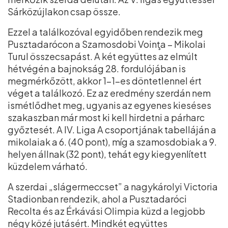
Sárközújlakon csap össze.
Ezzel a találkozóval egyidőben rendezik meg
Pusztadarócon a Szamosdobi Voinţa – Mikolai
Turul összecsapást. A két együttes az elmúlt
hétvégén a bajnokság 28. fordulójában is
megmérkőzött, akkor 1–1-es döntetlennel ért
véget a találkozó. Ez az eredmény szerdán nem
ismétlődhet meg, ugyanis az egyenes kieséses
szakaszban már most ki kell hirdetni a párharc
győztesét. A IV. Liga A csoportjának tabelláján a
mikolaiak a 6. (40 pont), míg a szamosdobiak a 9.
helyen állnak (32 pont), tehát egy kiegyenlített
küzdelem várható.
A szerdai „slágermeccset” a nagykárolyi Victoria
Stadionban rendezik, ahol a Pusztadaróci
Recolta és az Érkávási Olimpia küzd a legjobb
négy közé jutásért. Mindkét együttes