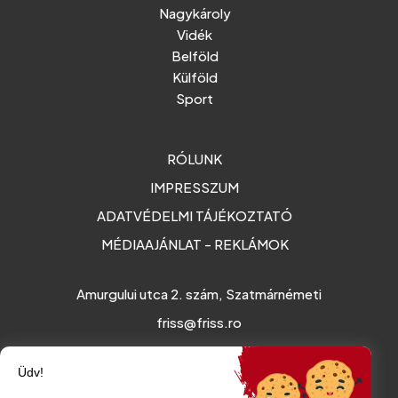
Nagykároly
Vidék
Belföld
Külföld
Sport
RÓLUNK
IMPRESSZUM
ADATVÉDELMI TÁJÉKOZTATÓ
MÉDIAAJÁNLAT - REKLÁMOK
Amurgului utca 2. szám, Szatmárnémeti
friss@friss.ro
Üdv!