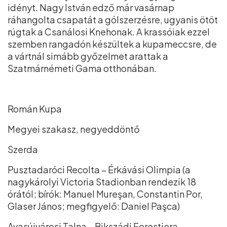
idényt. Nagy István edző már vasárnap
ráhangolta csapatát a gólszerzésre, ugyanis ötöt
rúgtak a Csanálosi Knehonak. A krassóiak ezzel
szemben rangadón készültek a kupameccsre, de
a vártnál simább győzelmet arattak a
Szatmárnémeti Gama otthonában.
Román Kupa
Megyei szakasz, negyeddöntő
Szerda
Pusztadaróci Recolta – Érkávási Olimpia (a
nagykárolyi Victoria Stadionban rendezik 18
órától; bírók: Manuel Mureşan, Constantin Por,
Glaser János; megfigyelő: Daniel Paşca)
Avasújvárosi Talna – Bikszádi Forestiera