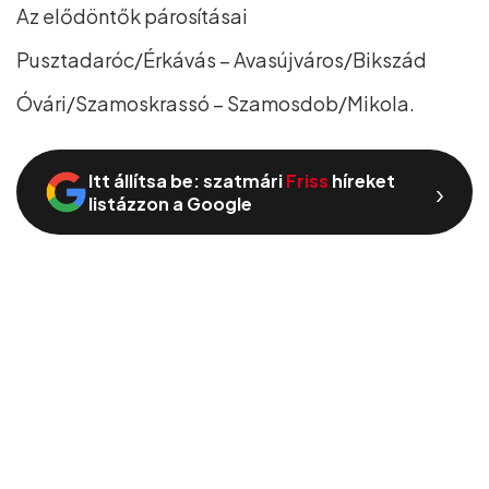
Az elődöntők párosításai
Pusztadaróc/Érkávás – Avasújváros/Bikszád
Óvári/Szamoskrassó – Szamosdob/Mikola.
Itt állítsa be: szatmári
Friss
híreket
›
listázzon a Google