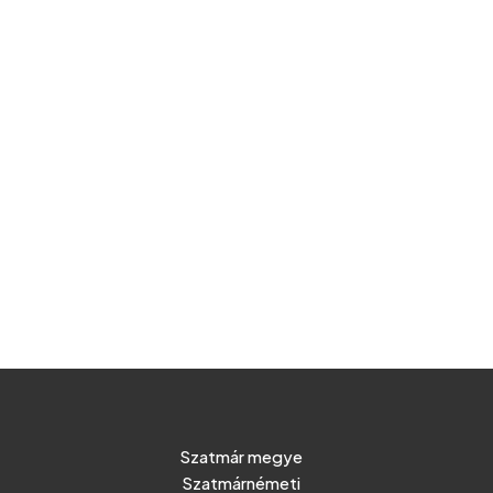
Szatmár megye
Szatmárnémeti