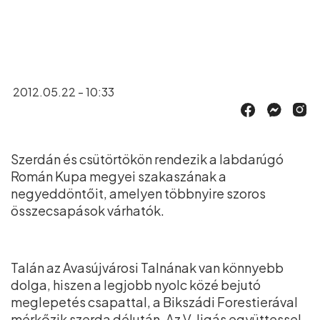
2012.05.22 - 10:33
Szerdán és csütörtökön rendezik a labdarúgó
Román Kupa megyei szakaszának a
negyeddöntőit, amelyen többnyire szoros
összecsapások várhatók.
Talán az Avasújvárosi Talnának van könnyebb
dolga, hiszen a legjobb nyolc közé bejutó
meglepetés csapattal, a Bikszádi Forestierával
mérkőzik szerda délután. Az V. ligás együttessel