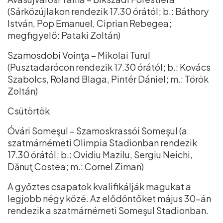
(Sárközújlakon rendezik 17.30 órától; b.: Báthory
István, Pop Emanuel, Ciprian Rebegea;
megfigyelő: Pataki Zoltán)
Szamosdobi Voinţa – Mikolai Turul
(Pusztadarócon rendezik 17.30 órától; b.: Kovács
Szabolcs, Roland Blaga, Pintér Dániel; m.: Török
Zoltán)
Csütörtök
Óvári Someşul – Szamoskrassói Someşul (a
szatmárnémeti Olimpia Stadionban rendezik
17.30 órától; b.: Ovidiu Mazilu, Sergiu Neichi,
Dănuţ Costea; m.: Cornel Ziman)
A győztes csapatok kvalifikálják magukat a
legjobb négy közé. Az elődöntőket május 30–án
rendezik a szatmárnémeti Someşul Stadionban.