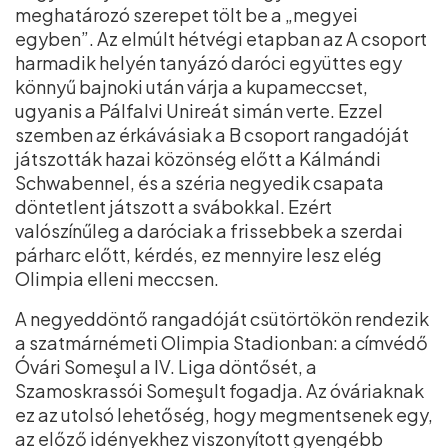
meghatározó szerepet tölt be a „megyei
egyben”. Az elmúlt hétvégi etapban az A csoport
harmadik helyén tanyázó daróci együttes egy
könnyű bajnoki után várja a kupameccset,
ugyanis a Pálfalvi Unireát simán verte. Ezzel
szemben az érkávásiak a B csoport rangadóját
játszották hazai közönség előtt a Kálmándi
Schwabennel, és a széria negyedik csapata
döntetlent játszott a svábokkal. Ezért
valószínűleg a daróciak a frissebbek a szerdai
párharc előtt, kérdés, ez mennyire lesz elég
Olimpia elleni meccsen.
A negyeddöntő rangadóját csütörtökön rendezik
a szatmárnémeti Olimpia Stadionban: a címvédő
Óvári Someşul a IV. Liga döntősét, a
Szamoskrassói Someşult fogadja. Az óváriaknak
ez az utolsó lehetőség, hogy megmentsenek egy,
az előző idényekhez viszonyított gyengébb