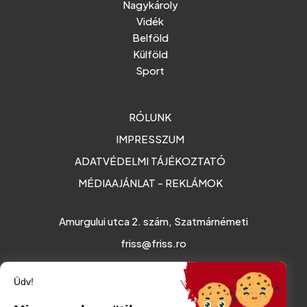
Nagykároly
Vidék
Belföld
Külföld
Sport
RÓLUNK
IMPRESSZUM
ADATVÉDELMI TÁJÉKOZTATÓ
MÉDIAAJÁNLAT - REKLÁMOK
Amurgului utca 2. szám, Szatmárnémeti
friss@friss.ro
Üdv!