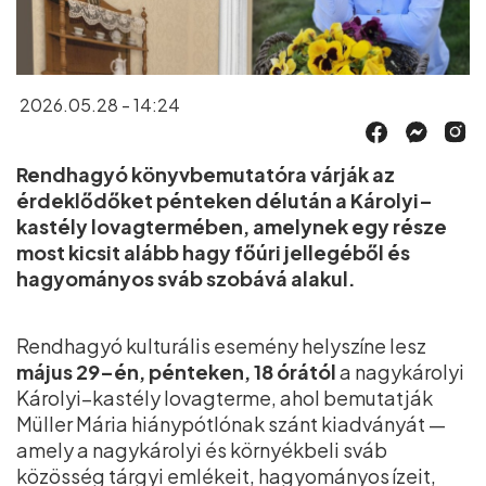
2026.05.28 - 14:24
Rendhagyó könyvbemutatóra várják az
érdeklődőket pénteken délután a Károlyi–
kastély lovagtermében, amelynek egy része
most kicsit alább hagy főúri jellegéből és
hagyományos sváb szobává alakul.
Rendhagyó kulturális esemény helyszíne lesz
május 29–én, pénteken, 18 órától
a nagykárolyi
Károlyi–kastély lovagterme, ahol bemutatják
Müller Mária hiánypótlónak szánt kiadványát —
amely a nagykárolyi és környékbeli sváb
közösség tárgyi emlékeit, hagyományos ízeit,