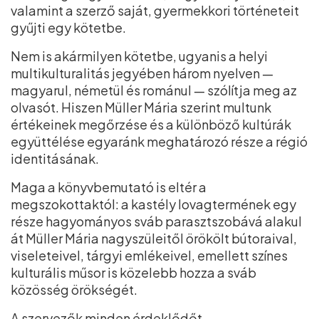
valamint a szerző saját, gyermekkori történeteit
gyűjti egy kötetbe.
Nem is akármilyen kötetbe, ugyanis a helyi
multikulturalitás jegyében három nyelven —
magyarul, németül és románul — szólítja meg az
olvasót. Hiszen Müller Mária szerint multunk
értékeinek megőrzése és a különböző kultúrák
együttélése egyaránk meghatározó része a régió
identitásának.
Maga a könyvbemutató is eltér a
megszokottaktól: a kastély lovagtermének egy
része hagyományos sváb parasztszobává alakul
át Müller Mária nagyszüleitől örökölt bútoraival,
viseleteivel, tárgyi emlékeivel, emellett színes
kulturális műsor is közelebb hozza a sváb
közösség örökségét.
A szervezők minden érdeklődőt,