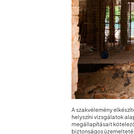
A szakvélemény elkészít
helyszíni vizsgálatok ala
megállapításait kötelezőe
biztonságos üzemelteté