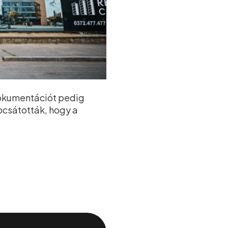
dokumentációt pedig
ocsátották, hogy a