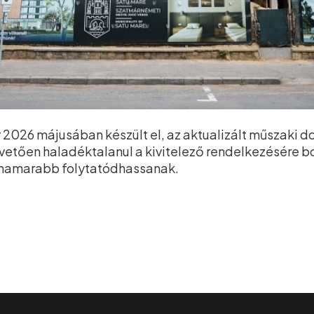
2026 májusában készült el, az aktualizált műszaki 
vetően haladéktalanul a kivitelező rendelkezésére b
ghamarabb folytatódhassanak.