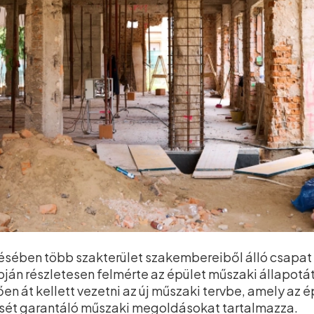
ésében több szakterület szakembereiből álló csapat v
pján részletesen felmérte az épület műszaki állapotát
n át kellett vezetni az új műszaki tervbe, amely az ép
sét garantáló műszaki megoldásokat tartalmazza.