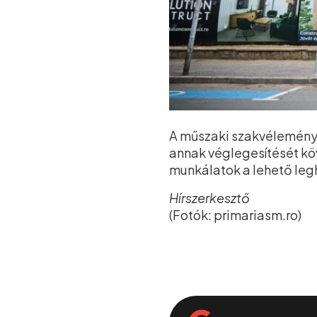
A műszaki szakvélemény 
annak véglegesítését kö
munkálatok a lehető le
Hírszerkesztő
(Fotók: primariasm.ro)