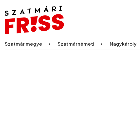
Legfriss
Szatmár megye
Szatmárnémeti
Nagykároly