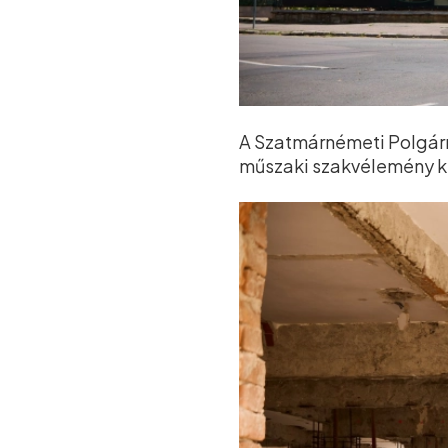
A Szatmárnémeti Polgárme
műszaki szakvélemény kész