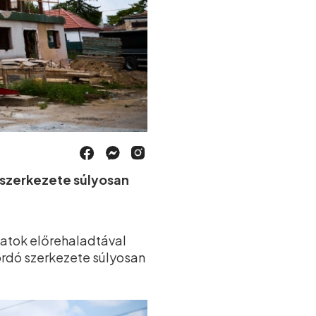
ó szerkezete súlyosan
latok előrehaladtával
hordó szerkezete súlyosan