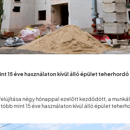
int 15 éve használaton kívül álló épület teherhord
t felújítása négy hónappal ezelőtt kezdődött, a munká
 több mint 15 éve használaton kívül álló épület teher