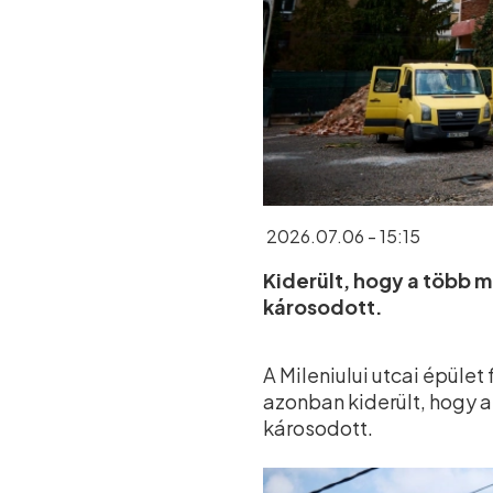
2026.07.06 - 15:15
Kiderült, hogy a több m
károsodott.
A Mileniului utcai épüle
azonban kiderült, hogy a
károsodott.