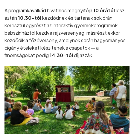
A programkavalkád hivatalos megnyitója
10 órától
lesz,
aztán
10.30–tól
kezdődnek és tartanak sok órán
keresztül egyrészt az interaktív gyermekprogramok
bábszínháztól kezdve rajzversenyeg, másrészt ekkor
kezdődik a főzőverseny, amelynek során hagyományos
cigány ételeket készítenek a csapatok — a
finomságokat pedig
14.30–tól
díjjazzák.