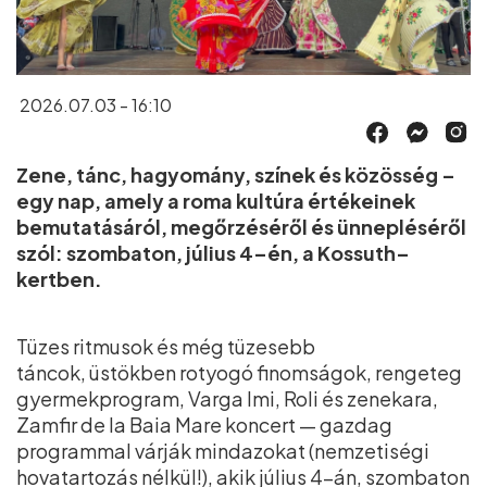
2026.07.03 - 16:10
Zene, tánc, hagyomány, színek és közösség –
egy nap, amely a roma kultúra értékeinek
bemutatásáról, megőrzéséről és ünnepléséről
szól: szombaton, július 4–én, a Kossuth–
kertben.
Tüzes ritmusok és még tüzesebb
táncok, üstökben rotyogó finomságok, rengeteg
gyermekprogram, Varga Imi, Roli és zenekara,
Zamfir de la Baia Mare koncert — gazdag
programmal várják mindazokat (nemzetiségi
hovatartozás nélkül!), akik július 4-án, szombaton