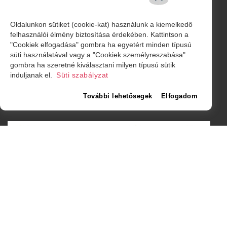
ADATVÉDELMI TÁJÉKOZTATÓ
MÉDIAAJÁNLAT - REKLÁMOK
Oldalunkon sütiket (cookie-kat) használunk a kiemelkedő
felhasználói élmény biztosítása érdekében. Kattintson a
"Cookiek elfogadása" gombra ha egyetért minden típusú
Amurgului utca 2. szám, Szatmárnémeti
süti használatával vagy a "Cookiek személyreszabása"
friss@friss.ro
gombra ha szeretné kiválasztani milyen típusú sütik
induljanak el.
Süti szabályzat
További lehetősegek
Elfogadom
© Minden jog fenntartva. 2026