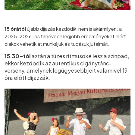
15 órától
újabb díjazás kezdődik, nem is akármilyen: a
2025–2026–os tanévben legjobb eredményeket elért
diákok vehetik át munkájuk és tudásuk jutalmát.
15.30–tól
aztán a tüzes ritmusoké lesz a színpad,
ekkor kezdődik az autentikus cigánytánc-
verseny, amelynek legügyesebbjeit valamivel 19
óra előtt díjazzák.