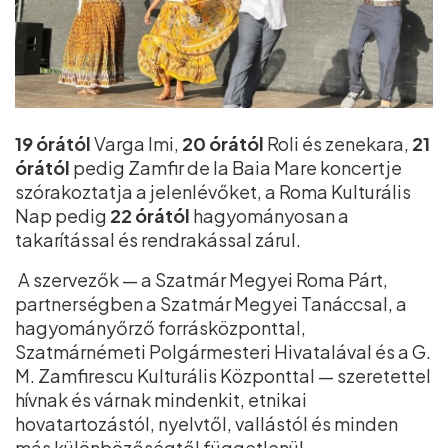
19 órától
Varga Imi,
20 órától
Roli és zenekara,
21
órától
pedig Zamfir de la Baia Mare koncertje
szórakoztatja a jelenlévőket, a Roma Kulturális
Nap pedig
22 órától
hagyományosan a
takarítással és rendrakással zárul.
A szervezők — a Szatmár Megyei Roma Párt,
partnerségben a Szatmár Megyei Tanáccsal, a
hagyományőrző forrásközponttal,
Szatmárnémeti Polgármesteri Hivatalával és a G.
M. Zamfirescu Kulturális Központtal — szeretettel
hívnak és várnak mindenkit, etnikai
hovatartozástól, nyelvtől, vallástól és minden
más különbözőségtől függetlenül.