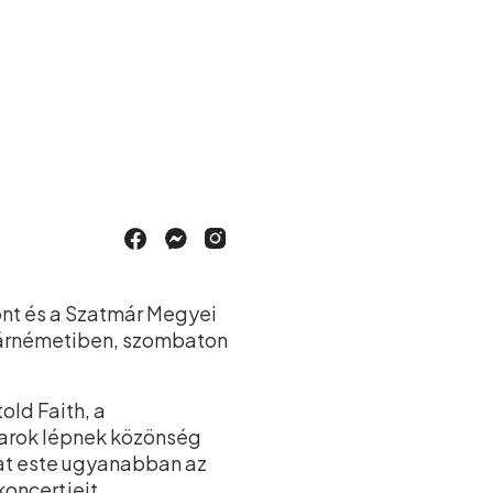
ont és a Szatmár Megyei
márnémetiben, szombaton
ld Faith, a
arok lépnek közönség
bat este ugyanabban az
oncertjeit.