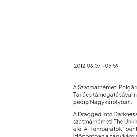
2012.06.07 - 05:59
A Szatmárnémeti Polgárm
Tanács támogatásával n
pedig Nagykárolyban.
A Dragged into Darkness
szatmárnémeti The Unkn
elé. A „fémbarátok” pén
időpontban a nagykároly