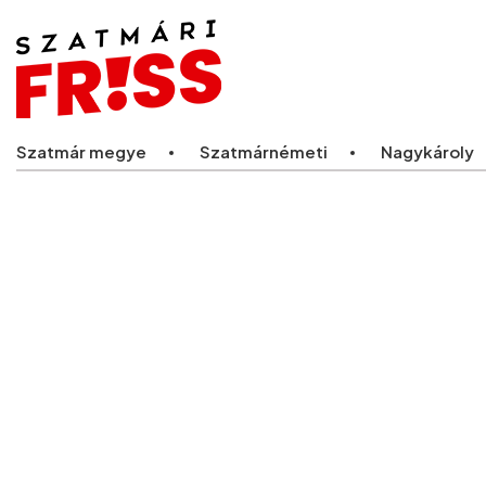
Legfriss
Szatmár megye
Szatmárnémeti
Nagykároly