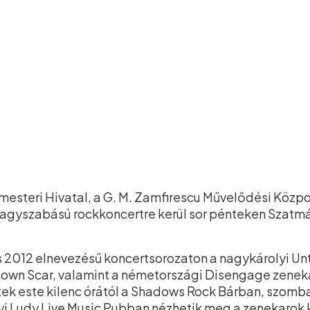
esteri Hivatal, a G. M. Zamfirescu Művelődési Közp
agyszabású rockkoncertre kerül sor pénteken Szat
 2012 elnevezésű koncertsorozaton a nagykárolyi Unto
own Scar, valamint a németországi Disengage zenek
tek este kilenc órától a Shadows Rock Bárban, szom
i Ludy Live Music Pubban nézhetik meg a zenekarok k