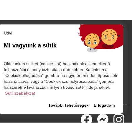
Üdv!
Szatmár megye
Szatmárnémeti
Mi vagyunk a sütik
Nagykároly
TÓ
Vidék
Belföld
K
Oldalunkon sütiket (cookie-kat) használunk a kiemelkedő
Külföld
felhasználói élmény biztosítása érdekében. Kattintson a
"Cookiek elfogadása" gombra ha egyetért minden típusú süti
Sport
használatával vagy a "Cookiek személyreszabása" gombra
márnémeti
ha szeretné kiválasztani milyen típusú sütik induljanak el.
Süti szabályzat
További lehetősegek
Elfogadom