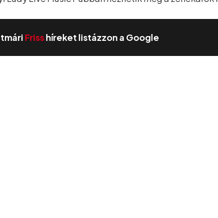
zatmári
Friss
híreket listázzon a Google