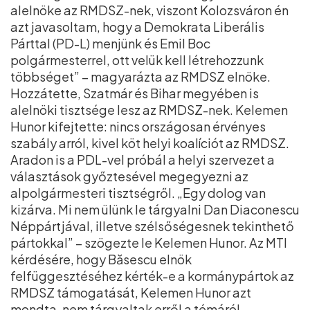
alelnöke az RMDSZ-nek, viszont Kolozsváron én
azt javasoltam, hogy a Demokrata Liberális
Párttal (PD-L) menjünk és Emil Boc
polgármesterrel, ott velük kell létrehozzunk
többséget” – magyarázta az RMDSZ elnöke.
Hozzátette, Szatmár és Bihar megyében is
alelnöki tisztsége lesz az RMDSZ-nek. Kelemen
Hunor kifejtette: nincs országosan érvényes
szabály arról, kivel köt helyi koalíciót az RMDSZ.
Aradon is a PDL-vel próbál a helyi szervezet a
választások győztesével megegyezni az
alpolgármesteri tisztségről. „Egy dolog van
kizárva. Mi nem ülünk le tárgyalni Dan Diaconescu
Néppártjával, illetve szélsőségesnek tekinthető
pártokkal” – szögezte le Kelemen Hunor. Az MTI
kérdésére, hogy Băsescu elnök
felfüggesztéséhez kérték-e a kormánypártok az
RMDSZ támogatását, Kelemen Hunor azt
mondta, nem tárgyaltak erről a témáról.