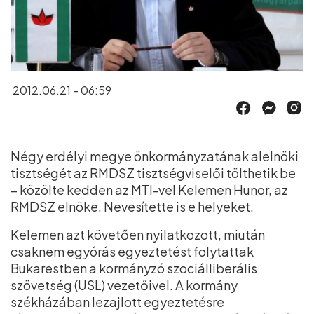
2012.06.21 - 06:59
Négy erdélyi megye önkormányzatának alelnöki
tisztségét az RMDSZ tisztségviselői tölthetik be
– közölte kedden az MTI-vel Kelemen Hunor, az
RMDSZ elnöke. Nevesítette is e helyeket.
Kelemen azt követően nyilatkozott, miután
csaknem egyórás egyeztetést folytattak
Bukarestben a kormányzó szociálliberális
szövetség (USL) vezetőivel. A kormány
székházában lezajlott egyeztetésre