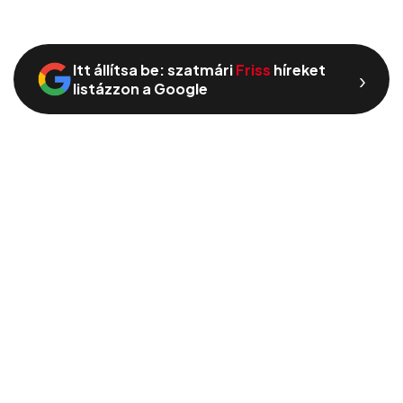
Itt állítsa be: szatmári
Friss
híreket
›
listázzon a Google