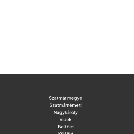
Szatmár megye
Szatmárnémeti
Nagykároly
Vidék
Belföld
Külföld