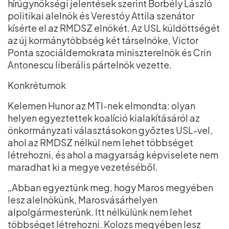
hírügynökségi jelentések szerint Borbély László
politikai alelnök és Verestóy Attila szenátor
kísérte el az RMDSZ elnökét. Az USL küldöttségét
az új kormánytöbbség két társelnöke, Victor
Ponta szociáldemokrata miniszterelnök és Crin
Antonescu liberális pártelnök vezette.
Konkrétumok
Kelemen Hunor az MTI-nek elmondta: olyan
helyen egyeztettek koalíció kialakításáról az
önkormányzati választásokon győztes USL-vel,
ahol az RMDSZ nélkül nem lehet többséget
létrehozni, és ahol a magyarság képviselete nem
maradhat ki a megye vezetéséből.
„Abban egyeztünk meg, hogy Maros megyében
lesz alelnökünk, Marosvásárhelyen
alpolgármesterünk. Itt nélkülünk nem lehet
többséget létrehozni. Kolozs megyében lesz