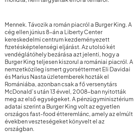
Mennek. Távozik a román piacról a Burger King. A
cég ellen június 8-án a Liberty Center
kereskedelmi centrum kezdeményezett
fizetésképtelenségi eljárást. Az utolsó két
vendéglátóhely bezárása azt jelenti, hogy a
Burger King teljesen kiszorul a romániai piacról. A
nemzetközileg ismert gyorséttermet Eli Davidai
és Marius Nasta üzletemberek hozták el
Romániába, azonban csak a fő versenytárs
McDonald’s után 13 évvel, 2008-ban nyitották
meg az első egységeket. A pénzügyminisztérium
adatai szerint a Burger King volt az egyetlen
országos fast-food étteremlánc, amely az elmúlt
években veszteségeket könyvelt el az
országban.