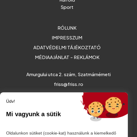
Sport
RÓLUNK
IMPRESSZUM
ADATVÉDELMI TÁJÉKOZTATÓ
MÉDIAAJÁNLAT - REKLÁMOK
Amurgului utca 2. szám, Szatmárnémeti
friss@friss.ro
Üdv!
Mi vagyunk a sütik
Oldalunkon sütiket (cookie-kat) használunk a kiemelkedő