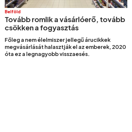
Belföld
Tovább romlik a vásárlóerő, tovább
csökken a fogyasztás
Főleg a nem élelmiszer jellegű árucikkek
megvásárlását halasztják el az emberek, 2020
óta ez a legnagyobb visszaesés.