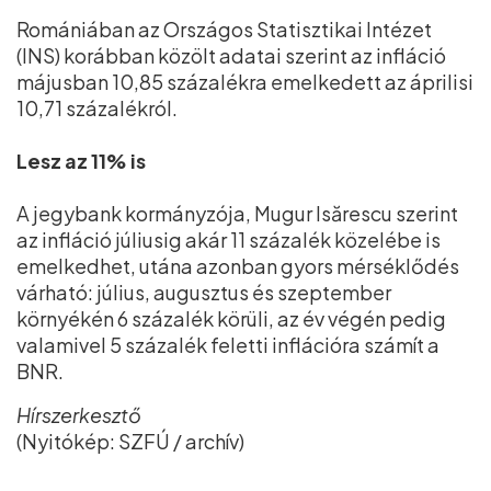
Romániában az Országos Statisztikai Intézet
(INS) korábban közölt adatai szerint az infláció
májusban 10,85 százalékra emelkedett az áprilisi
10,71 százalékról.
Lesz az 11% is
A jegybank kormányzója, Mugur Isărescu szerint
az infláció júliusig akár 11 százalék közelébe is
emelkedhet, utána azonban gyors mérséklődés
várható: július, augusztus és szeptember
környékén 6 százalék körüli, az év végén pedig
valamivel 5 százalék feletti inflációra számít a
BNR.
Hírszerkesztő
(Nyitókép: SZFÚ / archív)