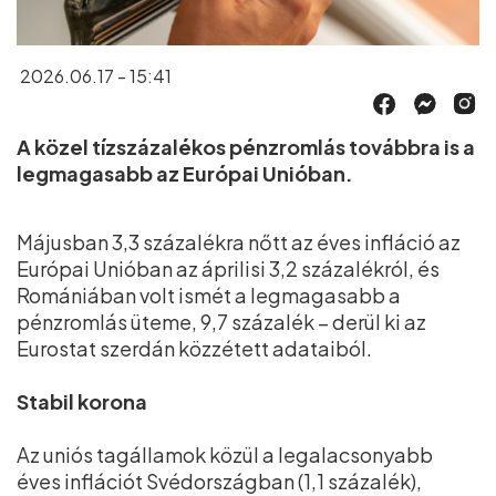
2026.06.17 - 15:41
A közel tízszázalékos pénzromlás továbbra is a
legmagasabb az Európai Unióban.
Májusban 3,3 százalékra nőtt az éves infláció az
Európai Unióban az áprilisi 3,2 százalékról, és
Romániában volt ismét a legmagasabb a
pénzromlás üteme, 9,7 százalék – derül ki az
Eurostat szerdán közzétett adataiból.
Stabil korona
Az uniós tagállamok közül a legalacsonyabb
éves inflációt Svédországban (1,1 százalék),