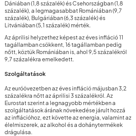
Dániában (1,8 százalék) és Csehországban (1,8
százalék), a legmagasabbat Romániában (9,7
százalék), Bulgáriában (6,3 százalék) és
Litvániában (5,1 százalék) mérték.
Az áprilisi helyzethez képest az éves infláció 11
tagállamban csökkent, 16 tagállamban pedig
nőtt, köztük Romániában is, ahol 9,5 százalékról
9,7 százalékra emelkedett.
Szolgáltatások
Az euróövezetben az éves infláció májusban 3,2
százalékra nőtt az áprilisi 3 százalékról. Az
Eurostat szerint a legnagyobb mértékben a
szolgáltatások árának növekedése járult hozzá
az inflációhoz, ezt követte az energia, valamint az
élelmiszerek, az alkohol és a dohánytermékek
drágulása.