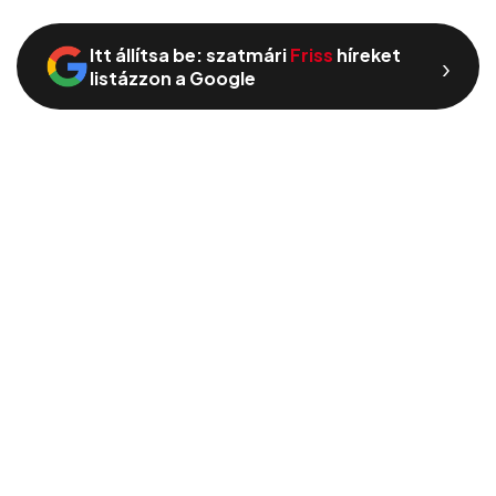
Itt állítsa be: szatmári
Friss
híreket
›
listázzon a Google