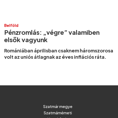
Belföld
Pénzromlás: „végre” valamiben
elsők vagyunk
Romániában áprilisban csaknem háromszorosa
volt az uniós átlagnak az éves inflációs ráta.
Szatmár megye
Szatmárnémeti