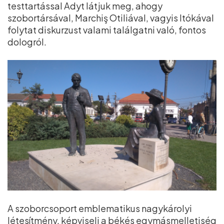
testtartással Adyt látjuk meg, ahogy
szobortársával, Marchiş Otiliával, vagyis Itókával
folytat diskurzust valami találgatni való, fontos
dologról.
A szoborcsoport emblematikus nagykárolyi
létesítmény, képviseli a békés egymásmelletiség