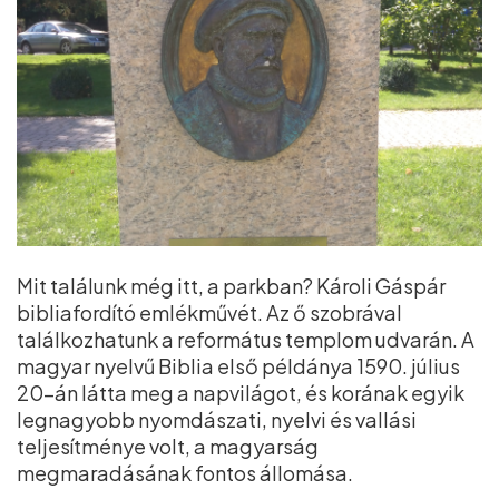
Mit találunk még itt, a parkban? Károli Gáspár
bibliafordító emlékművét. Az ő szobrával
találkozhatunk a református templom udvarán. A
magyar nyelvű Biblia első példánya 1590. július
20-án látta meg a napvilágot, és korának egyik
legnagyobb nyomdászati, nyelvi és vallási
teljesítménye volt, a magyarság
megmaradásának fontos állomása.