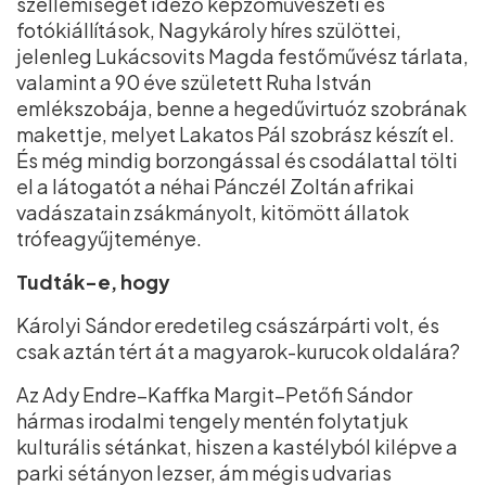
szellemiséget idéző képzőművészeti és
fotókiállítások, Nagykároly híres szülöttei,
jelenleg Lukácsovits Magda festőművész tárlata,
valamint a 90 éve született Ruha István
emlékszobája, benne a hegedűvirtuóz szobrának
makettje, melyet Lakatos Pál szobrász készít el.
És még mindig borzongással és csodálattal tölti
el a látogatót a néhai Pánczél Zoltán afrikai
vadászatain zsákmányolt, kitömött állatok
trófeagyűjteménye.
Tudták-e, hogy
Károlyi Sándor eredetileg császárpárti volt, és
csak aztán tért át a magyarok-kurucok oldalára?
Az Ady Endre–Kaffka Margit–Petőfi Sándor
hármas irodalmi tengely mentén folytatjuk
kulturális sétánkat, hiszen a kastélyból kilépve a
parki sétányon lezser, ám mégis udvarias