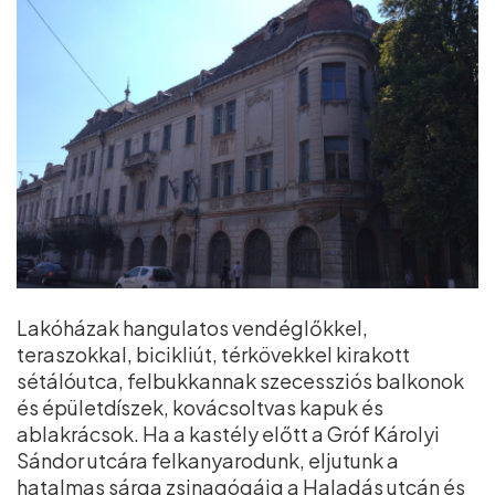
Lakóházak hangulatos vendéglőkkel,
teraszokkal, bicikliút, térkövekkel kirakott
sétálóutca, felbukkannak szecessziós balkonok
és épületdíszek, kovácsoltvas kapuk és
ablakrácsok. Ha a kastély előtt a Gróf Károlyi
Sándor utcára felkanyarodunk, eljutunk a
hatalmas sárga zsinagógáig a Haladás utcán és