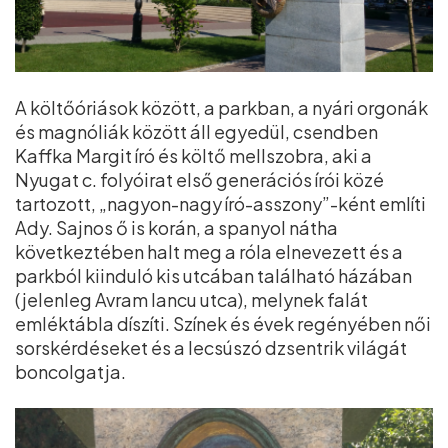
A költőóriások között, a parkban, a nyári orgonák
és magnóliák között áll egyedül, csendben
Kaffka Margit író és költő mellszobra, aki a
Nyugat c. folyóirat első generációs írói közé
tartozott, „nagyon-nagy író-asszony”-ként említi
Ady. Sajnos ő is korán, a spanyol nátha
következtében halt meg a róla elnevezett és a
parkból kiinduló kis utcában található házában
(jelenleg Avram Iancu utca), melynek falát
emléktábla díszíti. Színek és évek regényében női
sorskérdéseket és a lecsúszó dzsentrik világát
boncolgatja.