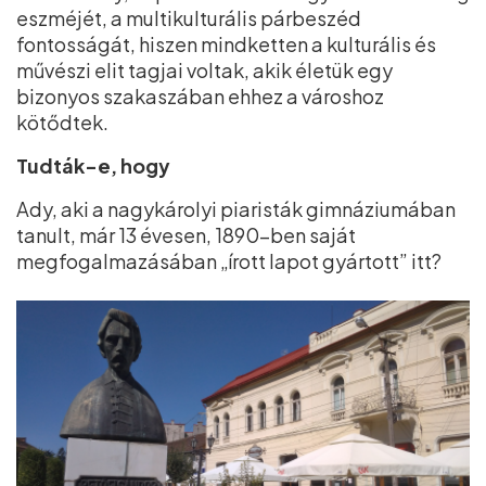
eszméjét, a multikulturális párbeszéd
fontosságát, hiszen mindketten a kulturális és
művészi elit tagjai voltak, akik életük egy
bizonyos szakaszában ehhez a városhoz
kötődtek.
Tudták-e, hogy
Ady, aki a nagykárolyi piaristák gimnáziumában
tanult, már 13 évesen, 1890-ben saját
megfogalmazásában „írott lapot gyártott” itt?