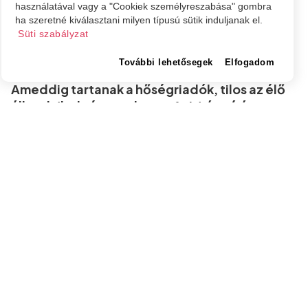
használatával vagy a "Cookiek személyreszabása" gombra
ha szeretné kiválasztani milyen típusú sütik induljanak el.
Nagykároly
Süti szabályzat
Nagykárolyi piac: mit szabad és mit
nem kánikula idején
További lehetősegek
Elfogadom
Ameddig tartanak a hőségriadók, tilos az élő
állatok (beleértve a baromfit is) árusítása - a
piac több pontján ivóvizet biztosítanak
mindenkinek.
Szatmár megye
Szatmárnémeti
Nagykároly