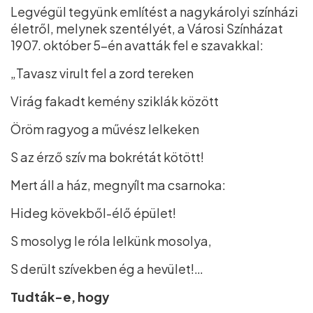
Legvégül tegyünk említést a nagykárolyi színházi
életről, melynek szentélyét, a Városi Színházat
1907. október 5-én avatták fel e szavakkal:
„Tavasz virult fel a zord tereken
Virág fakadt kemény sziklák között
Öröm ragyog a művész lelkeken
S az érző szív ma bokrétát kötött!
Mert áll a ház, megnyílt ma csarnoka:
Hideg kövekből-élő épület!
S mosolyg le róla lelkünk mosolya,
S derült szívekben ég a hevület!…
Tudták-e, hogy