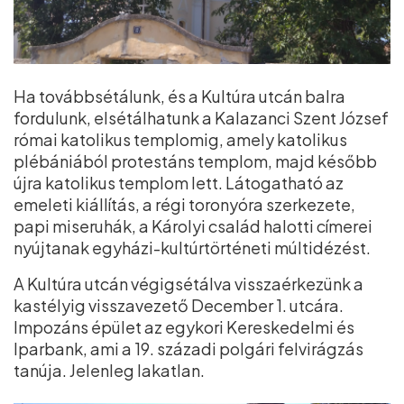
Ha továbbsétálunk, és a Kultúra utcán balra
fordulunk, elsétálhatunk a Kalazanci Szent József
római katolikus templomig, amely katolikus
plébániából protestáns templom, majd később
újra katolikus templom lett. Látogatható az
emeleti kiállítás, a régi toronyóra szerkezete,
papi miseruhák, a Károlyi család halotti címerei
nyújtanak egyházi-kultúrtörténeti múltidézést.
A Kultúra utcán végigsétálva visszaérkezünk a
kastélyig visszavezető December 1. utcára.
Impozáns épület az egykori Kereskedelmi és
Iparbank, ami a 19. századi polgári felvirágzás
tanúja. Jelenleg lakatlan.