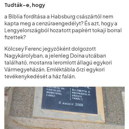
Tudták-e, hogy
a Biblia fordítása a Habsburg császártól nem
kapta meg a cenzúraengedélyt? És azt, hogy a
Lengyelországból hozatott papírért tokaji borral
fizettek?
Kölcsey Ferenc jegyzőként dolgozott
Nagykárolyban, a jelenleg Doina utcában
található, mostanra leromlott állagú egykori
Vármegyeházán. Emléktábla őrzi egykori
tevékenykedését a ház falán.