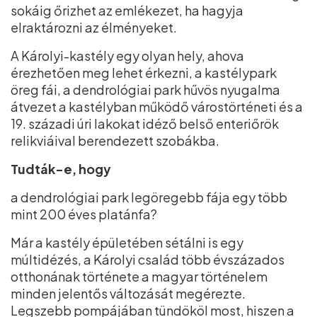
sokáig őrizhet az emlékezet, ha hagyja
elraktározni az élményeket.
A Károlyi-kastély egy olyan hely, ahova
érezhetően meg lehet érkezni, a kastélypark
öreg fái, a dendrológiai park hűvös nyugalma
átvezet a kastélyban működő várostörténeti és a
19. századi úri lakokat idéző belső enteriőrök
relikviáival berendezett szobákba.
Tudták-e, hogy
a dendrológiai park legöregebb fája egy több
mint 200 éves platánfa?
Már a kastély épületében sétálni is egy
múltidézés, a Károlyi család több évszázados
otthonának története a magyar történelem
minden jelentős változását megérezte.
Legszebb pompájában tündököl most, hiszen a