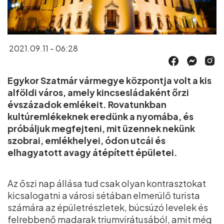
2021.09.11 - 06:28
Egykor Szatmár vármegye központja volt a kis
alföldi város, amely kincsesládaként őrzi
évszázadok emlékeit. Rovatunkban
kultúremlékeknek eredünk a nyomába, és
próbáljuk megfejteni, mit üzennek nekünk
szobrai, emlékhelyei, ódon utcái és
elhagyatott avagy átépített épületei.
Az őszi nap állása tud csak olyan kontrasztokat
kicsalogatni a városi sétában elmerülő turista
számára az épületrészletek, búcsúzó levelek és
felrebbenő madarak triumvirátusából, amit még