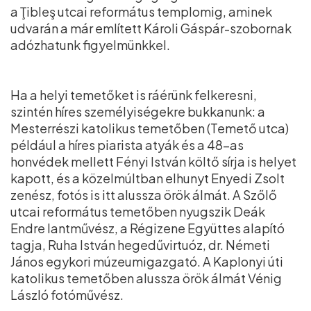
a Ţibleş utcai református templomig, aminek
udvarán a már említett Károli Gáspár-szobornak
adózhatunk figyelmünkkel.
Ha a helyi temetőket is ráérünk felkeresni,
szintén híres személyiségekre bukkanunk: a
Mesterrészi katolikus temetőben (Temető utca)
például a híres piarista atyák és a 48-as
honvédek mellett Fényi István költő sírja is helyet
kapott, és a közelmúltban elhunyt Enyedi Zsolt
zenész, fotós is itt alussza örök álmát. A Szőlő
utcai református temetőben nyugszik Deák
Endre lantművész, a Régizene Együttes alapító
tagja, Ruha István hegedűvirtuóz, dr. Németi
János egykori múzeumigazgató. A Kaplonyi úti
katolikus temetőben alussza örök álmát Vénig
László fotóművész.