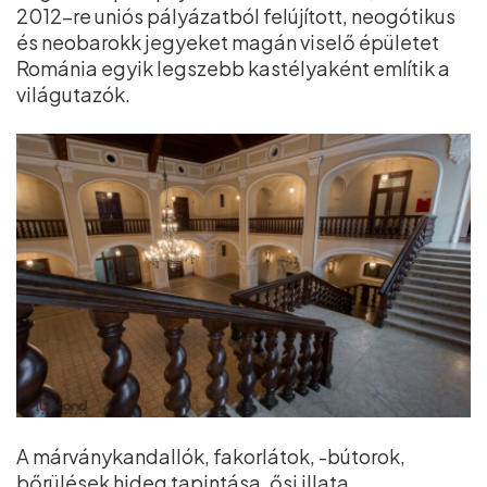
2012-re uniós pályázatból felújított, neogótikus
és neobarokk jegyeket magán viselő épületet
Románia egyik legszebb kastélyaként említik a
világutazók.
A márványkandallók, fakorlátok, -bútorok,
bőrülések hideg tapintása, ősi illata,