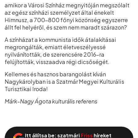
amikor a Városi Színház megnyitóján megszólalt
az egész színházi személyzet által énekelt
Himnusz, a 700–800 főnyi közönség egyszerre
állt fel helyéről, és szem nem maradt szárazon?
A színházat a kommunista idők átalakításai
megrongálták, emiatt életveszélyessé
nyilvánították, de szerencsére 2016-ra
felújították, visszaadva régi dicsőségét.
Kellemes és hasznos barangolást kíván
Nagykárolyban is a Szatmár Megyei Kulturális
Turisztikai Iroda!
Márk-Nagy Ágota kulturális referens
Itt állítsa be: szatmári
Friss
híreket