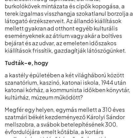
burkolókövek mintázata és cipők kopogása, a
terek izgalmas visszhangja szokatlanul borzolja a
látogató érzékszerveit. Az állandó kiállítások
mellett gyakran ad otthont egyéb kulturális
eseményeknek az átrium vagy akár a boltíves
bejárat és az udvar, az emeleten időszakos
kiállítások frissítik, gazdagítják látószögünket.
Tudták-e, hogy
a kastély épületében a két világháború között
szanatórium, kaszinó, katonai iskola, 1944 után
katonai kórház, a kommunista időkben könyvtár,
kultúrház, múzeum működött?
Megfér egy helyen, egymás mellett a 310 éves
szatmári békét kezdeményező Károlyi Sándor
mellszobra, a svábok betelepítésének 300.
évfordulójára emelt kőtábla, a kortárs