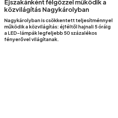
Éjszakánként félgőzzel működik a
közvilágítás Nagykárolyban
Nagykárolyban is csökkentett teljesítménnyel
működik a közvilágítás: éjféltől hajnali 5 óráig
a LED-lámpák legfeljebb 50 százalékos
fényerővel világítanak.