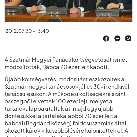
2012.07.30 - 13:40
A Szatmár Megyei Tanács költségvetését ismét
módosították, Bábca 70 ezer lejt kapott.
Újabb költségvetés-módosítást eszközöltek a
Szatmár megyei tanácsosok július 30-i rendkívüli
tanácsülésükön. A működési költségekre szánt
összegből elvettek 100 ezer lejt, melyet a
tartalékalapba utaltak át, majd egy újabb
döntésükkel a tartalékalapból 70 ezer lejt a
bábcai (Bogdánd község) földcsuszamlás által
okozott károk kiküszöbölésére különítettek el. A