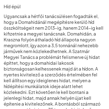
Híd épül
Ugyancsak a hétfői tanácsülésen fogadták el,
hogy a Domahidánál megépítésre kerülő híd
összköltségeit nem 2013-ig, hanem 2014-ig kell
kifizetnie a megyei tanácsnak. Domahidán, a
Kraszna folyón áthaladó híd állapota nagyon
megromlott, így azon a 3,5 tonnánál nehezebb
járművek nem közlekedhetnek. A Szatmár
Megyei Tanács a problémát felismerve új hidat
építtet, hogy a domahidai lakosok
biztonságosan kelhessenek majd át a hídon. A
nyertes kivitelező a szerződés értelmében fel
kell állítson egy ideiglenes hidat, melyen a
hídépítési munkálatok ideje alatt lehet
közlekedni. Ezt követően le kell bontani a
jelenlegi hidat, majd annak helyén újat kell
építenie a kivitelezőnek. A bontásból származó