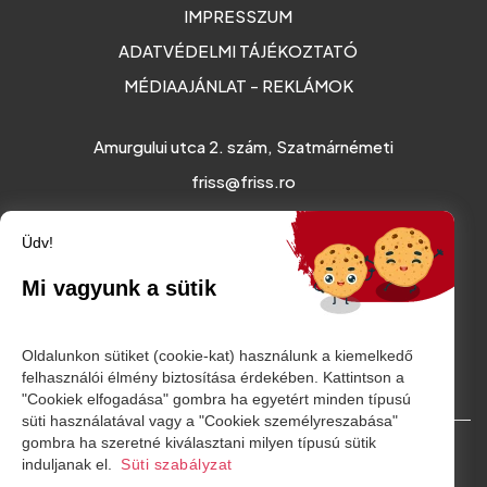
IMPRESSZUM
ADATVÉDELMI TÁJÉKOZTATÓ
MÉDIAAJÁNLAT - REKLÁMOK
Amurgului utca 2. szám, Szatmárnémeti
friss@friss.ro
Üdv!
Mi vagyunk a sütik
Oldalunkon sütiket (cookie-kat) használunk a kiemelkedő
felhasználói élmény biztosítása érdekében. Kattintson a
"Cookiek elfogadása" gombra ha egyetért minden típusú
süti használatával vagy a "Cookiek személyreszabása"
gombra ha szeretné kiválasztani milyen típusú sütik
© Minden jog fenntartva. 2026
induljanak el.
Süti szabályzat