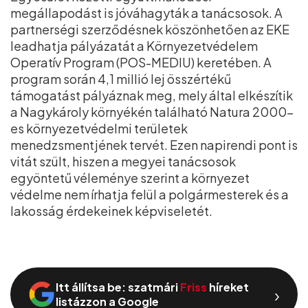
megállapodást is jóváhagyták a tanácsosok. A
partnerségi szerződésnek köszönhetően az EKE
leadhatja pályázatát a Környezetvédelem
Operatív Program (POS-MEDIU) keretében. A
program során 4,1 millió lej összértékű
támogatást pályáznak meg, mely által elkészítik
a Nagykároly környékén található Natura 2000-
es környezetvédelmi területek
menedzsmentjének tervét. Ezen napirendi pont is
vitát szült, hiszen a megyei tanácsosok
egyöntetű véleménye szerint a környezet
védelme nem írhatja felül a polgármesterek és a
lakosság érdekeinek képviseletét.
Itt állítsa be: szatmári
Friss
híreket
›
listázzon a Google