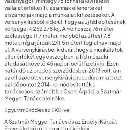
vasanyagot (mintegy 75 tonna) a kivitelező
vállalat értékesíti, és annak ellenértékét
elszámolják majd a munkálat kifizetésekor. A
versenykiírásból kiderül, hogy az új híd építésének
költségei 4 252 278 lej. A híd hossza 76 méter,
szélessége 11,7 méter, melyből az úttest 7,8
méter, míg a járdák 2X1,5 métert foglalnak majd
el. A versenykiírásból kiderül, hogy a munkálatok
ellenértékét egy összegben, a híd műszaki
átadását követő 45 napon belül fizetik ki. Ezen
határidő az eredeti szerződésben 2013 volt, ám
az elhúzódott versenykiírási procedúra miatt ezt
az időpontot 2014-re módosították a
tanácsosok, számolt be Csehi Árpád, a Szatmár
Megyei Tanács alelnöke.
Együttműködés az EKÉ-vel
A Szatmár Megyei Tanács és az Erdélyi Kárpát
Egyesület közötti együttműködési