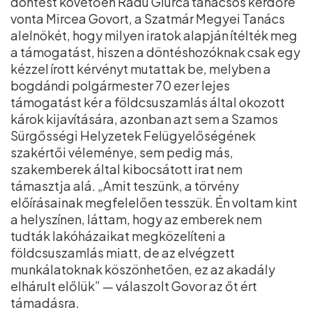
döntést követően Radu Giurcă tanácsos kérdőre
vonta Mircea Govort, a Szatmár Megyei Tanács
alelnökét, hogy milyen iratok alapján ítélték meg
a támogatást, hiszen a döntéshozóknak csak egy
kézzel írott kérvényt mutattak be, melyben a
bogdándi polgármester 70 ezer lejes
támogatást kér a földcsuszamlás által okozott
károk kijavítására, azonban azt sem a Szamos
Sürgősségi Helyzetek Felügyelőségének
szakértői véleménye, sem pedig más,
szakemberek által kibocsátott irat nem
támasztja alá. „Amit teszünk, a törvény
előírásainak megfelelően tesszük. Én voltam kint
a helyszínen, láttam, hogy az emberek nem
tudták lakóházaikat megközelíteni a
földcsuszamlás miatt, de az elvégzett
munkálatoknak köszönhetően, ez az akadály
elhárult előlük” — válaszolt Govor az őt ért
támadásra.