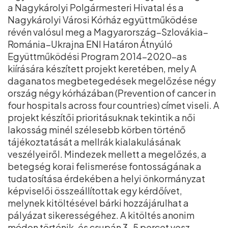
a Nagykárolyi Polgármesteri Hivatal és a
Nagykárolyi Városi Kórház együttműködése
révén valósul meg a Magyarország–Szlovákia–
Románia–Ukrajna ENI Határon Átnyúló
Együttműködési Program 2014–2020-as
kiírására készített projekt keretében, mely A
daganatos megbetegedések megelőzése négy
ország négy kórházában (Prevention of cancer in
four hospitals across four countries) címet viseli. A
projekt készítői prioritásuknak tekintik a női
lakosság minél szélesebb körben történő
tájékoztatását a mellrák kialakulásának
veszélyeiről. Mindezek mellett a megelőzés, a
betegség korai felismerése fontosságának a
tudatosítása érdekében a helyi önkormányzat
képviselői összeállítottak egy kérdőívet,
melynek kitöltésével bárki hozzájárulhat a
pályázat sikerességéhez. A kitöltés anonim
módon történik, és csupán 3–5 percet vesz