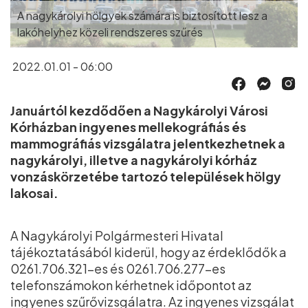
A nagykárolyi hölgyek számára is biztosított lesz a
lakóhelyhez közeli rendszeres szűrés
2022.01.01 - 06:00
Januártól kezdődően a Nagykárolyi Városi
Kórházban ingyenes mellekográfiás és
mammográfiás vizsgálatra jelentkezhetnek a
nagykárolyi, illetve a nagykárolyi kórház
vonzáskörzetébe tartozó települések hölgy
lakosai.
A Nagykárolyi Polgármesteri Hivatal
tájékoztatásából kiderül, hogy az érdeklődők a
0261.706.321-es és 0261.706.277-es
telefonszámokon kérhetnek időpontot az
ingyenes szűrővizsgálatra. Az ingyenes vizsgálat