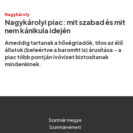
Nagykároly
Nagykárolyi piac: mit szabad és mit
nem kánikula idején
Ameddig tartanak a hőségriadók, tilos az élő
állatok (beleértve a baromfit is) árusítása - a
piac több pontján ivóvizet biztosítanak
mindenkinek.
Szatmár megye
Szatmárnémeti