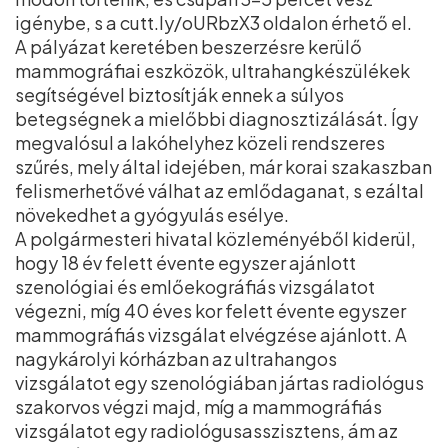
igénybe, s a cutt.ly/oURbzX3 oldalon érhető el.
A pályázat keretében beszerzésre kerülő
mammográfiai eszközök, ultrahangkészülékek
segítségével biztosítják ennek a súlyos
betegségnek a mielőbbi diagnosztizálását. Így
megvalósul a lakóhelyhez közeli rendszeres
szűrés, mely által idejében, már korai szakaszban
felismerhetővé válhat az emlődaganat, s ezáltal
növekedhet a gyógyulás esélye.
A polgármesteri hivatal közleményéből kiderül,
hogy 18 év felett évente egyszer ajánlott
szenológiai és emlőekográfiás vizsgálatot
végezni, míg 40 éves kor felett évente egyszer
mammográfiás vizsgálat elvégzése ajánlott. A
nagykárolyi kórházban az ultrahangos
vizsgálatot egy szenológiában jártas radiológus
szakorvos végzi majd, míg a mammográfiás
vizsgálatot egy radiológusasszisztens, ám az