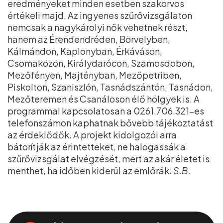
eredményeket minden esetben szakorvos
értékeli majd. Az ingyenes szűrővizsgálaton
nemcsak a nagykárolyi nők vehetnek részt,
hanem az Érendendréden, Börvelyben,
Kálmándon, Kaplonyban, Érkáváson,
Csomaközön, Királydarócon, Szamosdobon,
Mezőfényen, Majtényban, Mezőpetriben,
Piskolton, Szaniszlón, Tasnádszántón, Tasnádon,
Mezőteremen és Csanáloson élő hölgyek is. A
programmal kapcsolatosan a 0261.706.321-es
telefonszámon kaphatnak bővebb tájékoztatást
az érdeklődők. A projekt kidolgozói arra
bátorítják az érintetteket, ne halogassák a
szűrővizsgálat elvégzését, mert az akár életet is
menthet, ha időben kiderül az emlőrák.
S.B.