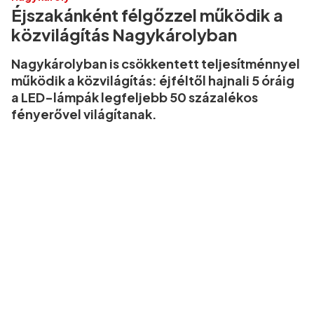
Éjszakánként félgőzzel működik a
közvilágítás Nagykárolyban
Nagykárolyban is csökkentett teljesítménnyel
működik a közvilágítás: éjféltől hajnali 5 óráig
a LED-lámpák legfeljebb 50 százalékos
fényerővel világítanak.