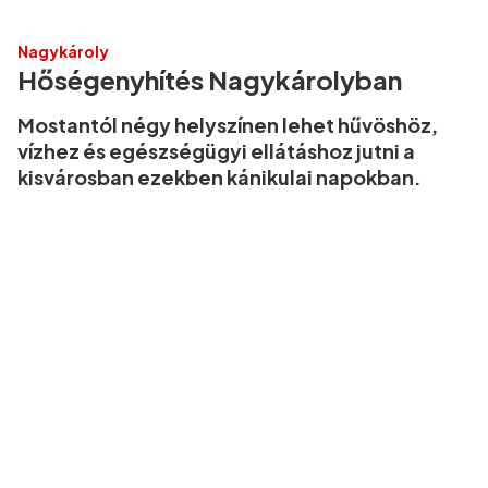
Nagykároly
Hőségenyhítés Nagykárolyban
Mostantól négy helyszínen lehet hűvöshöz,
vízhez és egészségügyi ellátáshoz jutni a
kisvárosban ezekben kánikulai napokban.