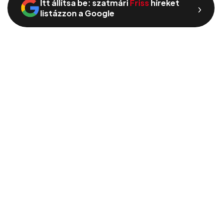
Itt állítsa be: szatmári
Friss
híreket
›
listázzon a Google