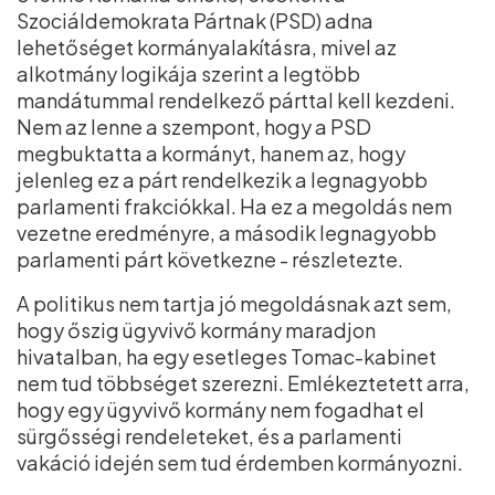
Szociáldemokrata Pártnak (PSD) adna
lehetőséget kormányalakításra, mivel az
alkotmány logikája szerint a legtöbb
mandátummal rendelkező párttal kell kezdeni.
Nem az lenne a szempont, hogy a PSD
megbuktatta a kormányt, hanem az, hogy
jelenleg ez a párt rendelkezik a legnagyobb
parlamenti frakciókkal. Ha ez a megoldás nem
vezetne eredményre, a második legnagyobb
parlamenti párt következne - részletezte.
A politikus nem tartja jó megoldásnak azt sem,
hogy őszig ügyvivő kormány maradjon
hivatalban, ha egy esetleges Tomac-kabinet
nem tud többséget szerezni. Emlékeztetett arra,
hogy egy ügyvivő kormány nem fogadhat el
sürgősségi rendeleteket, és a parlamenti
vakáció idején sem tud érdemben kormányozni.