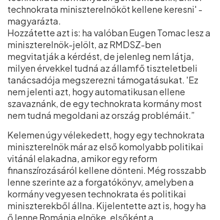
technokrata miniszterelnököt kellene keresni' -
magyarázta.
Hozzátette azt is: ha valóban Eugen Tomac lesz a
miniszterelnök-jelölt, az RMDSZ-ben
megvitatják a kérdést, de jelenleg nem látja,
milyen érvekkel tudná az államfő tiszteletbeli
tanácsadója megszerezni támogatásukat. 'Ez
nem jelenti azt, hogy automatikusan ellene
szavaznánk, de egy technokrata kormány most
nem tudná megoldani az ország problémáit.”
Kelemen úgy vélekedett, hogy egy technokrata
miniszterelnök már az első komolyabb politikai
vitánál elakadna, amikor egy reform
finanszírozásáról kellene dönteni. Még rosszabb
lenne szerinte az a forgatókönyv, amelyben a
kormány vegyesen technokrata és politikai
miniszterekből állna. Kijelentette azt is, hogy ha
ő lenne Románia elnöke, elsőként a