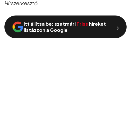
Hírszerkesztő
Itt állítsa be: szatmári
Friss
híreket
›
listázzon a Google