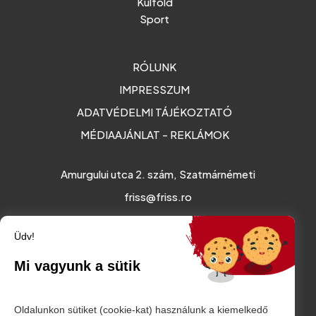
Külföld
Sport
RÓLUNK
IMPRESSZUM
ADATVÉDELMI TÁJÉKOZTATÓ
MÉDIAAJÁNLAT - REKLÁMOK
Amurgului utca 2. szám, Szatmárnémeti
friss@friss.ro
Üdv!
Mi vagyunk a sütik
Oldalunkon sütiket (cookie-kat) használunk a kiemelkedő