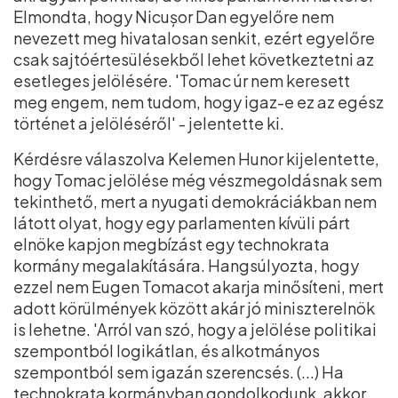
Elmondta, hogy Nicușor Dan egyelőre nem
nevezett meg hivatalosan senkit, ezért egyelőre
csak sajtóértesülésekből lehet következtetni az
esetleges jelölésére. 'Tomac úr nem keresett
meg engem, nem tudom, hogy igaz-e ez az egész
történet a jelöléséről' - jelentette ki.
Kérdésre válaszolva Kelemen Hunor kijelentette,
hogy Tomac jelölése még vészmegoldásnak sem
tekinthető, mert a nyugati demokráciákban nem
látott olyat, hogy egy parlamenten kívüli párt
elnöke kapjon megbízást egy technokrata
kormány megalakítására. Hangsúlyozta, hogy
ezzel nem Eugen Tomacot akarja minősíteni, mert
adott körülmények között akár jó miniszterelnök
is lehetne. 'Arról van szó, hogy a jelölése politikai
szempontból logikátlan, és alkotmányos
szempontból sem igazán szerencsés. (...) Ha
technokrata kormányban gondolkodunk, akkor