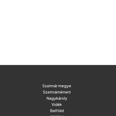
Szatmár megye
Szatmárnémeti
Nagykároly
Vidék
Belföld