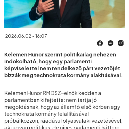
2026.06.02 - 16:07
Kelemen Hunor szerint politikailag nehezen
indokolható, hogy egy parlamenti
képviselettel nem rendelkező párt vezetőjét
bízzák meg technokrata kormány alakításával.
Kelemen Hunor RMDSZ–elnök kedden a
parlamentben kifejtette: nem tartja jó
megoldásnak, hogy az államfő első körben egy
technokrata kormány felállításával
próbálkozzon, ráadásul olyasvalaki vezetésével,
aki ugyan politikus, de nincs parlamenti háttere.