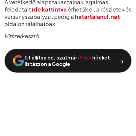
A vetélkedő alapszakaszainak izgalmas
feladatait
ide kattintva
érhetők el, a részletek és
versenyszabályzat pedig a
hatartalanul.net
oldalon találhatóak.
Hírszerkesztő
Itt állítsa be: szatmári
Friss
híreket
›
listázzon a Google