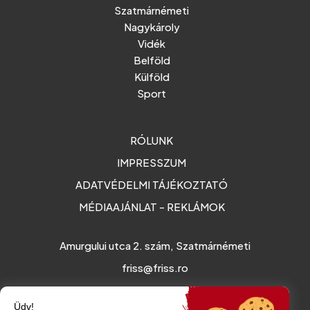
Szatmárnémeti
Nagykároly
Vidék
Belföld
Külföld
Sport
RÓLUNK
IMPRESSZUM
ADATVÉDELMI TÁJÉKOZTATÓ
MÉDIAAJÁNLAT - REKLÁMOK
Amurgului utca 2. szám, Szatmárnémeti
friss@friss.ro
Üdv!