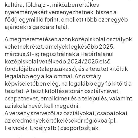
kultúra, földrajz –, miközben értékes
nyereményekért versenyezhetnek, hiszen a
fődíj egymillió forint, emellett több ezer egyéb
ajándék is gazdára talál.
A megmérettetésen azon középiskolai osztályok
vehetnek részt, amelyek legkésőbb 2025.
március 31-ig regisztrálnak a Határtalanul
középiskolai vetélkedő 2024/2025 első
fordulójában (alapszakasz), és a tesztet kitöltik
legalább egy alkalommal. Az osztály
képviseletében elég, ha legalább egy fő kitölti a
tesztet. A teszt kitöltése során osztálynevet,
csapatnevet, emailcímet és a település, valamint
az iskola nevét kell megadni.
A verseny szervezői az osztályokat, csapatokat
az eredmények értékelésekor régiókba (pl.
Felvidék, Erdély stb.) csoportosítják.