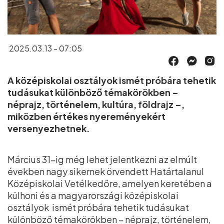
2025.03.13 - 07:05
A középiskolai osztályok ismét próbára tehetik
tudásukat különböző témakörökben –
néprajz, történelem, kultúra, földrajz –,
miközben értékes nyereményekért
versenyezhetnek.
Március 31-ig még lehet jelentkezni az elmúlt
években nagy sikernek örvendett Határtalanul
Középiskolai Vetélkedőre, amelyen keretében a
külhoni és a magyarországi középiskolai
osztályok ismét próbára tehetik tudásukat
különböző témakörökben – néprajz, történelem,