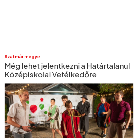
Szatmár megye
Még lehet jelentkezni a Határtalanul
Középiskolai Vetélkedőre