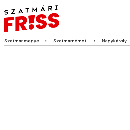
Legfriss
Szatmár megye
Szatmárnémeti
Nagykároly