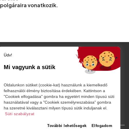
polgáraira vonatkozik.
Üdv!
Szatmár megye
Szatmárnémeti
Mi vagyunk a sütik
Nagykároly
TÓ
Vidék
Belföld
K
Oldalunkon sütiket (cookie-kat) használunk a kiemelkedő
Külföld
felhasználói élmény biztosítása érdekében. Kattintson a
"Cookiek elfogadása" gombra ha egyetért minden típusú süti
Sport
használatával vagy a "Cookiek személyreszabása" gombra
márnémeti
ha szeretné kiválasztani milyen típusú sütik induljanak el.
Süti szabályzat
További lehetősegek
Elfogadom