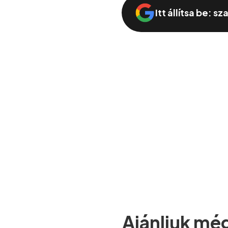
Itt állítsa be: s
Ajánljuk mé