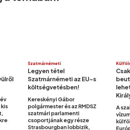
Szatmárnémeti
Külföl
Legyen tétel
Csak
ülről
Szatmárnémeti az EU-s
beut
költségvetésben!
lehe
Kirá
 év
Kereskényi Gábor
 kis
polgármester és az RMDSZ
A sza
t,
szatmári parlamenti
vízu
ekre
csoportjának egy része
külfö
Strasbourgban lobbizik,
Európ