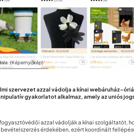
dala. (Képernyőkép)
i szervezet azzal vádolja a kínai webáruház-óriá
nipulatív gyakorlatot alkalmaz, amely az uniós jog
fogyasztóvédői azzal vádolják a kínai szolgáltatót, 
evételszerzés érdekében, ezért koordinált fellépésü