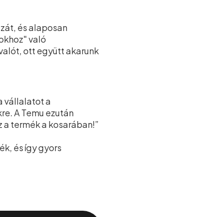
zát, és alaposan
sokhoz" való
valót, ott együtt akarunk
vállalatot a
kre. A Temu ezután
ez a termék a kosarában!”
ék, és így gyors