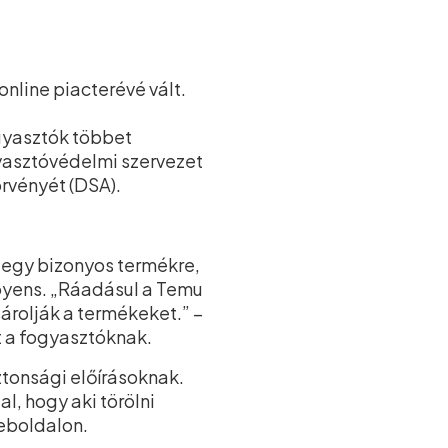
nline piacterévé vált.
ogyasztók többet
yasztóvédelmi szervezet
örvényét (DSA).
 egy bizonyos termékre,
Goyens. „Ráadásul a Temu
árolják a termékeket.” –
t a fogyasztóknak.
tonsági előírásoknak.
l, hogy aki törölni
eboldalon.