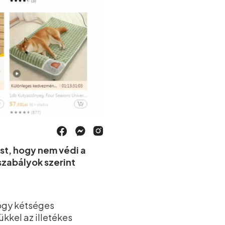
st, hogy nem védi a
szabályok szerint
hogy kétséges
kkel az illetékes