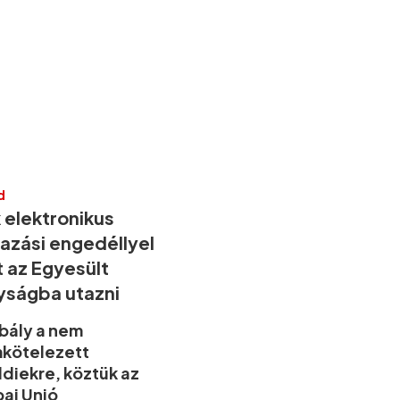
d
 elektronikus
azási engedéllyel
t az Egyesült
lyságba utazni
bály a nem
mkötelezett
ldiekre, köztük az
ai Unió