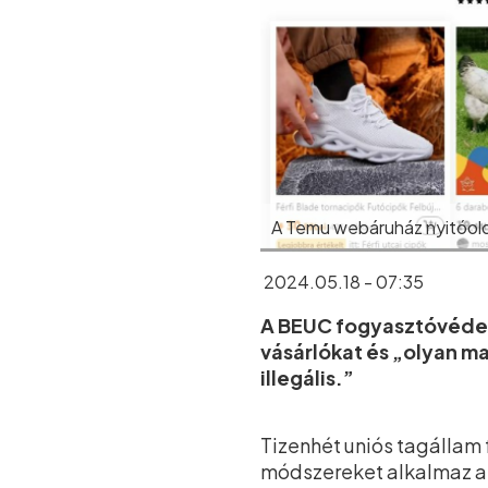
A Temu webáruház nyitóol
2024.05.18 - 07:35
A BEUC fogyasztóvédelm
vásárlókat és „olyan ma
illegális.”
Tizenhét uniós tagállam 
módszereket alkalmaz a b