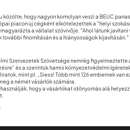
u közölte, hogy nagyon komolyan veszi a BEUC panas
ópai piacon új cégként elkötelezettek a "helyi szoká
agyarázta a vállalat szóvivője. "Ahol látunk javítani 
 további finomításán és a hiányosságok kijavításán."
i Szervezetek Szövetsége nemrég figyelmeztette a 
ésre” és a szerintük hamis környezetvédelmi ígérete
eliratok, mint pl. „Siess! Több mint 126 embernek van 
meg a német vásárlók számára.
a használják, hogy a vásárlókat időnyomás alá helyezz
t.
s