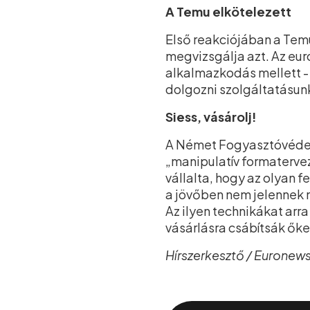
A Temu elkötelezett
Első reakciójában a Tem
megvizsgálja azt. Az eur
alkalmazkodás mellett - m
dolgozni szolgáltatásunk
Siess, vásárolj!
A Német Fogyasztóvédelm
„manipulatív formatervez
vállalta, hogy az olyan f
a jövőben nem jelennek 
Az ilyen technikákat arr
vásárlásra csábítsák őke
Hírszerkesztő / Euronew