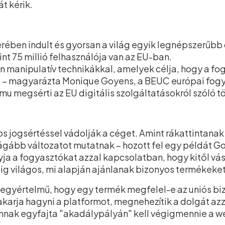
t kérik.
ben indult és gyorsan a világ egyik legnépszerűbb o
nt 75 millió felhasználója van az EU-ban.
van manipulatív technikákkal, amelyek célja, hogy a f
” – magyarázta Monique Goyens, a BEUC európai fog
emu megsérti az EU digitális szolgáltatásokról szóló t
 jogsértéssel vádolják a céget. Amint rákattintanak
rágább változatot mutatnak – hozott fel egy példát 
a a fogyasztókat azzal kapcsolatban, hogy kitől vás
ig világos, mi alapján ajánlanak bizonyos termékeke
gyértelmű, hogy egy termék megfelel-e az uniós biz
akarja hagyni a platformot, megnehezítik a dolgát azza
annak egyfajta "akadálypályán" kell végigmennie a w