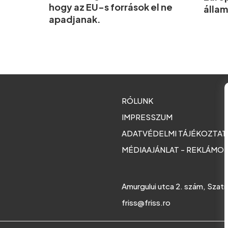
hogy az EU-s források el ne
állam
apadjanak.
RÓLUNK
IMPRESSZUM
ADATVÉDELMI TÁJÉKOZTA
MÉDIAAJÁNLAT - REKLÁMO
Amurgului utca 2. szám, Szat
friss@friss.ro