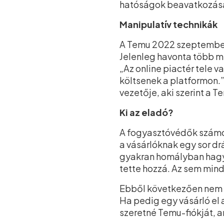
hatóságok beavatkozásá
Manipulatív technikák
A Temu 2022 szeptemberé
Jelenleg havonta több mi
„Az online piactér tele 
költsenek a platformon.
vezetője, aki szerint a T
Ki az eladó?
A fogyasztóvédők számos
a vásárlóknak egy sor d
gyakran homályban hagyj
tette hozzá. Az sem mind
Ebből következően nem e
Ha pedig egy vásárló el 
szeretné Temu-fiókját, 