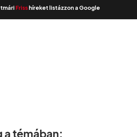
zatmári
Friss
híreket listázzon a Google
g a témában: