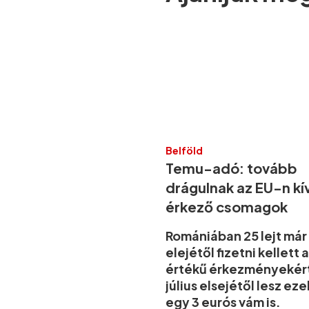
Belföld
Temu-adó: tovább
drágulnak az EU-n kív
érkező csomagok
Romániában 25 lejt már
elejétől fizetni kellett a
értékű érkezményekér
július elsejétől lesz ez
egy 3 eurós vám is.