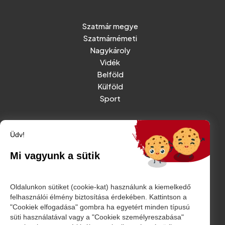
Szatmár megye
Szatmárnémeti
Nagykároly
Vidék
Belföld
Külföld
Sport
RÓLUNK
Üdv!
IMPRESSZUM
Mi vagyunk a sütik
ADATVÉDELMI TÁJÉKOZTATÓ
MÉDIAAJÁNLAT - REKLÁMOK
Oldalunkon sütiket (cookie-kat) használunk a kiemelkedő
felhasználói élmény biztosítása érdekében. Kattintson a
"Cookiek elfogadása" gombra ha egyetért minden típusú
Amurgului utca 2. szám, Szatmárnémeti
süti használatával vagy a "Cookiek személyreszabása"
friss@friss.ro