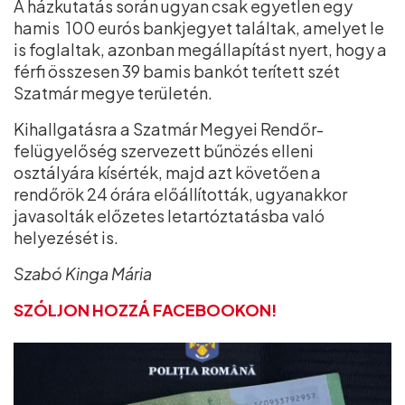
A házkutatás során ugyan csak egyetlen egy
hamis 100 eurós bankjegyet találtak, amelyet le
is foglaltak, azonban megállapítást nyert, hogy a
férfi összesen 39 bamis bankót terített szét
Szatmár megye területén.
Kihallgatásra a Szatmár Megyei Rendőr-
felügyelőség szervezett bűnözés elleni
osztályára kísérték, majd azt követően a
rendőrök 24 órára előállították, ugyanakkor
javasolták előzetes letartóztatásba való
helyezését is.
Szabó Kinga Mária
SZÓLJON HOZZÁ FACEBOOKON!