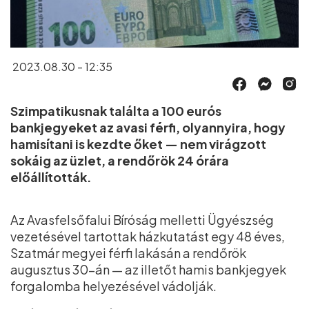
2023.08.30 - 12:35
Szimpatikusnak találta a 100 eurós
bankjegyeket az avasi férfi, olyannyira, hogy
hamisítani is kezdte őket — nem virágzott
sokáig az üzlet, a rendőrök 24 órára
előállították.
Az Avasfelsőfalui Bíróság melletti Ügyészség
vezetésével tartottak házkutatást egy 48 éves,
Szatmár megyei férfi lakásán a rendőrök
augusztus 30-án — az illetőt hamis bankjegyek
forgalomba helyezésével vádolják.