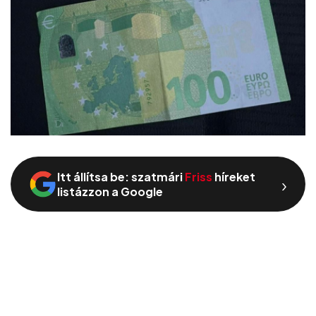
Itt állítsa be: szatmári
Friss
híreket
›
listázzon a Google