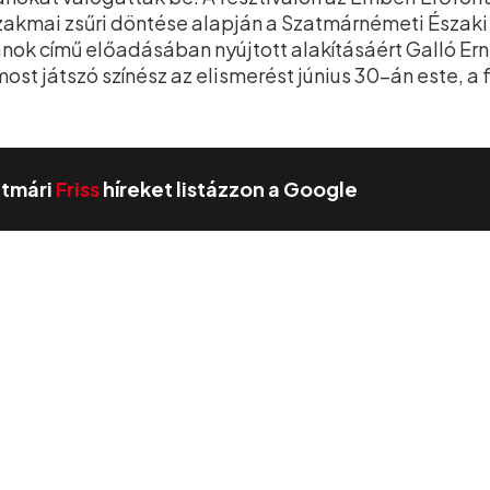
 szakmai zsűri döntése alapján a Szatmárnémeti Észak
nok című előadásában nyújtott alakításáért Galló Er
st játszó színész az elismerést június 30-án este, a f
zatmári
Friss
híreket listázzon a Google