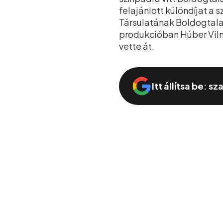
felajánlott különdíjat a
Társulatának Boldogtala
produkcióban Húber Vilmo
vette át.
Itt állítsa be: s