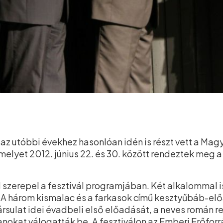
az utóbbi évekhez hasonlóan idén is részt vett a Magy
amelyet 2012. június 22. és 30. között rendeztek meg
l szerepel a fesztivál programjában. Két alkalommal i
A három kismalac és a farkasok című kesztyűbáb-előa
sulat idei évadbeli első előadását, a neves román r
anokat válogatták be. A fesztiválon az Emberi Erőforr