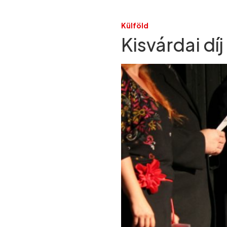
Külföld
Kisvárdai dí