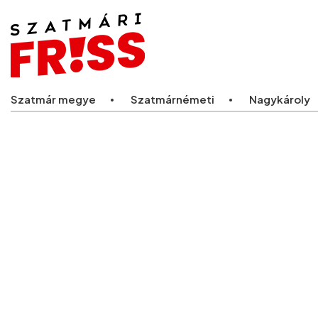
Legfriss
Szatmár megye
Szatmárnémeti
Nagykároly