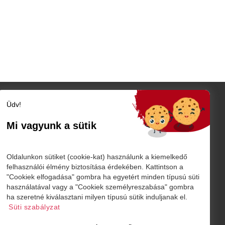
Üdv!
Szatmár megye
Szatmárnémeti
Mi vagyunk a sütik
Nagykároly
TÓ
Vidék
Belföld
K
Oldalunkon sütiket (cookie-kat) használunk a kiemelkedő
Külföld
felhasználói élmény biztosítása érdekében. Kattintson a
"Cookiek elfogadása" gombra ha egyetért minden típusú süti
Sport
használatával vagy a "Cookiek személyreszabása" gombra
márnémeti
ha szeretné kiválasztani milyen típusú sütik induljanak el.
Süti szabályzat