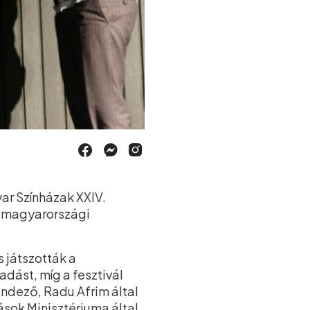
ar Színházak XXIV.
 a magyarországi
s játszották a
dást, míg a fesztivál
endező, Radu Afrim által
ások Minisztériuma által