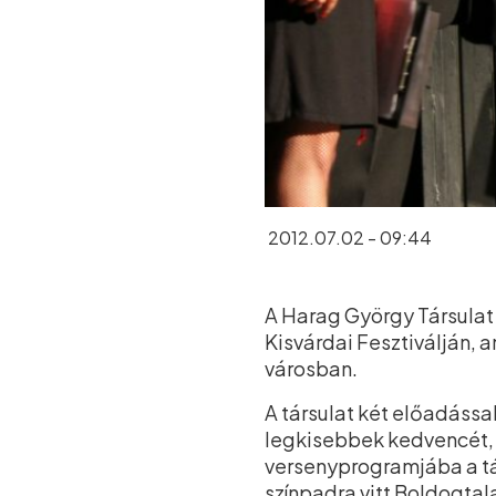
2012.07.02 - 09:44
A Harag György Társulat 
Kisvárdai Fesztiválján, 
városban.
A társulat két előadássa
legkisebbek kedvencét, 
versenyprogramjába a tár
színpadra vitt Boldogtal