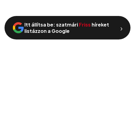
Itt állítsa be: szatmári
Friss
híreket
›
listázzon a Google