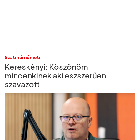
Szatmárnémeti
Kereskényi: Köszönöm
mindenkinek aki észszerűen
szavazott