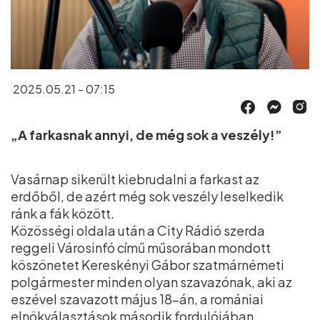
2025.05.21 - 07:15
„A farkasnak annyi, de még sok a veszély!”
Vasárnap sikerült kiebrudalni a farkast az
erdőből, de azért még sok veszély leselkedik
ránk a fák között.
Közösségi oldala után a City Rádió szerda
reggeli Városinfó című műsorában mondott
köszönetet Kereskényi Gábor szatmárnémeti
polgármester minden olyan szavazónak, aki az
eszével szavazott május 18-án, a romániai
elnökválasztások második fordulójában.