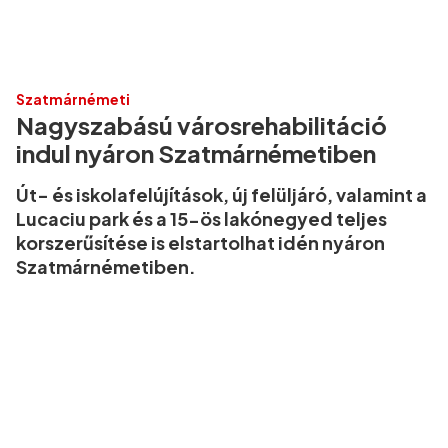
Szatmárnémeti
Nagyszabású városrehabilitáció
indul nyáron Szatmárnémetiben
Út- és iskolafelújítások, új felüljáró, valamint a
Lucaciu park és a 15-ös lakónegyed teljes
korszerűsítése is elstartolhat idén nyáron
Szatmárnémetiben.