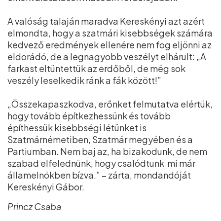
A valóság talaján maradva Kereskényi azt azért
elmondta, hogy a szatmári kisebbségek számára
kedvező eredmények ellenére nem fog eljönni az
eldorádó, de a legnagyobb veszélyt elhárult: „A
farkast eltüntettük az erdőből, de még sok
veszély leselkedik ránk a fák között!”
„Összekapaszkodva, erőnket felmutatva elértük,
hogy tovább építkezhessünk és tovább
építhessük kisebbségi létünket is
Szatmárnémetiben, Szatmár megyében és a
Partiumban. Nem baj az, ha bizakodunk, de nem
szabad elfelednünk, hogy csalódtunk mi már
államelnökben bízva.” – zárta, mondandóját
Kereskényi Gábor.
Princz Csaba