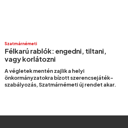
Szatmárnémeti
Félkarú rablók: engedni, tiltani,
vagy korlátozni
A végletek mentén zajlik a helyi
önkormányzatokra bízott szerencsejáték-
szabályozás, Szatmárnémeti új rendet akar.