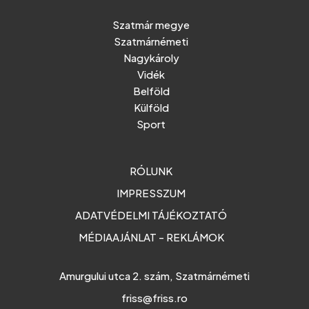
Szatmár megye
Szatmárnémeti
Nagykároly
Vidék
Belföld
Külföld
Sport
RÓLUNK
IMPRESSZUM
ADATVÉDELMI TÁJÉKOZTATÓ
MÉDIAAJÁNLAT - REKLÁMOK
Amurgului utca 2. szám, Szatmárnémeti
friss@friss.ro