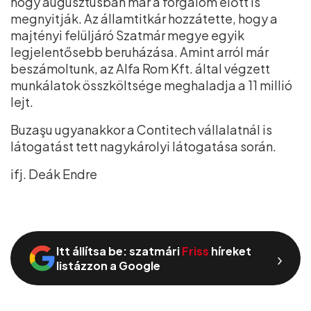
hogy augusztusban már a forgalom előtt is
megnyitják. Az államtitkár hozzátette, hogy a
majtényi felüljáró Szatmár megye egyik
legjelentősebb beruházása. Amint arról már
beszámoltunk, az Alfa Rom Kft. által végzett
munkálatok összköltsége meghaladja a 11 millió
lejt.
Buzaşu ugyanakkor a Contitech vállalatnál is
látogatást tett nagykárolyi látogatása során.
ifj. Deák Endre
Itt állítsa be: szatmári
Friss
híreket
›
listázzon a Google