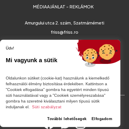
MÉDIAAJÁNLAT - REKLÁMOK
Amurgului utca 2. szám, Szatmárnémeti
friss@friss.ro
Üdv!
Mi vagyunk a sütik
Oldalunkon sütiket (cookie-kat) használunk a kiemelkedő
felhasználói élmény biztosítása érdekében. Kattintson a
"Cookiek elfogadása" gombra ha egyetért minden típusú
süti használatával vagy a "Cookiek személyreszabása"
gombra ha szeretné kiválasztani milyen típusú sütik
© Minden jog fenntartva. 2026
induljanak el.
Süti szabályzat
További lehetősegek
Elfogadom