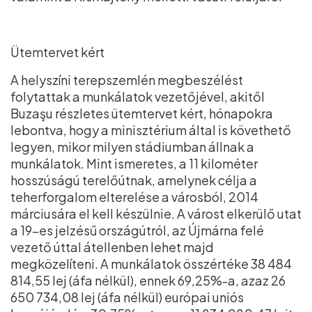
Ütemtervet kért
A helyszíni terepszemlén megbeszélést
folytattak a munkálatok vezetőjével, akitől
Buzaşu részletes ütemtervet kért, hónapokra
lebontva, hogy a minisztérium által is követhető
legyen, mikor milyen stádiumban állnak a
munkálatok. Mint ismeretes, a 11 kilométer
hosszúságú terelőútnak, amelynek célja a
teherforgalom elterelése a városból, 2014
márciusára el kell készülnie. A várost elkerülő utat
a 19-es jelzésű országútról, az Újmárna felé
vezető úttal átellenben lehet majd
megközelíteni. A munkálatok összértéke 38 484
814,55 lej (áfa nélkül), ennek 69,25%-a, azaz 26
650 734,08 lej (áfa nélkül) európai uniós