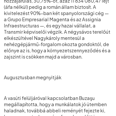
hozzájárulás, 30,75%-ot, azaz 11 834 080,47 lejt
(áfa nélkül) pedig a román állam biztosít. A
kivitelezést 90%–ban két spanyolországi cég —
a Grupo Empresarial Magenta és az Assignia
Infraestructuras —, és egy hazai vállalat, a
Transmir képviselői végzik. A négysávos terelőút
elkészültével Nagykároly mentesül a
nehézgépjármű-forgalom okozta gondoktól, de
előnye az is, hogy a környezetszennyeződés és a
zajszint is csökken majd a városban.
Augusztusban megnyitják
A vasúti felüljáróval kapcsolatban Buzaşu
megállapította, hogy a munkálatok jó ütemben
haladnak, továbbá abbeli reményét fejezte ki,