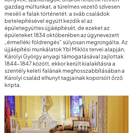
gazdag múltunkat, a türelmes vezető szívesen
meséli e falak történetét: a sváb családok
betelepítésével együtt kezdik el az
épületegyüttes újjáépítését, de ezeket az
épületeket 1834 októberében az úgynevezett
„érmelléki földrengés” súlyosan megrongálta. Az
újjáépítési munkálatok Ybl Miklós tervei alapján,
Károlyi György anyagi támogatásával zajlottak
1844–1847 között, ekkor került kialakításra a
szentély keleti falának meghosszabbításában a
Károlyi család elhunyt tagjainak koporsóit őrző
kripta.