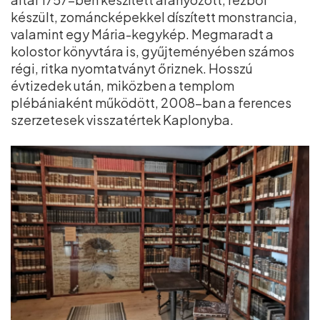
készült, zománcképekkel díszített monstrancia,
valamint egy Mária-kegykép. Megmaradt a
kolostor könyvtára is, gyűjteményében számos
régi, ritka nyomtatványt őriznek. Hosszú
évtizedek után, miközben a templom
plébániaként működött, 2008-ban a ferences
szerzetesek visszatértek Kaplonyba.