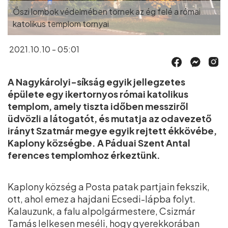
Őszi lombok védelmében törnek az ég felé a római
katolikus templom tornyai
2021.10.10 - 05:01
A Nagykárolyi-síkság egyik jellegzetes
épülete egy ikertornyos római katolikus
templom, amely tiszta időben messziről
üdvözli a látogatót, és mutatja az odavezető
irányt Szatmár megye egyik rejtett ékkövébe,
Kaplony községbe. A Páduai Szent Antal
ferences templomhoz érkeztünk.
Kaplony község a Posta patak partjain fekszik,
ott, ahol emez a hajdani Ecsedi-lápba folyt.
Kalauzunk, a falu alpolgármestere, Csizmár
Tamás lelkesen meséli, hogy gyerekkorában