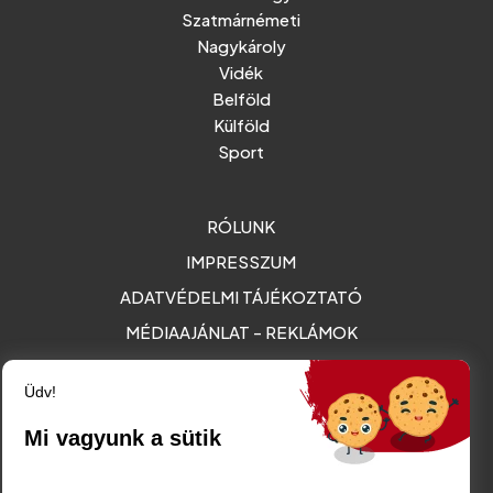
Szatmárnémeti
Nagykároly
Vidék
Belföld
Külföld
Sport
RÓLUNK
IMPRESSZUM
ADATVÉDELMI TÁJÉKOZTATÓ
MÉDIAAJÁNLAT - REKLÁMOK
Amurgului utca 2. szám, Szatmárnémeti
Üdv!
friss@friss.ro
Mi vagyunk a sütik