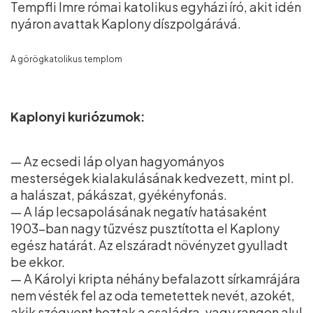
Tempfli Imre római katolikus egyházi író, akit idén
nyáron avattak Kaplony díszpolgárává.
A görögkatolikus templom
Kaplonyi kuriózumok:
— Az ecsedi láp olyan hagyományos
mesterségek kialakulásának kedvezett, mint pl.
a halászat, pákászat, gyékényfonás.
— A láp lecsapolásának negatív hatásaként
1903-ban nagy tűzvész pusztította el Kaplony
egész határát. Az elszáradt növényzet gyulladt
be ekkor.
— A Károlyi kripta néhány befalazott sírkamrájára
nem vésték fel az oda temetettek nevét, azokét,
akik szégyent hoztak a családra, vagy rangon alul