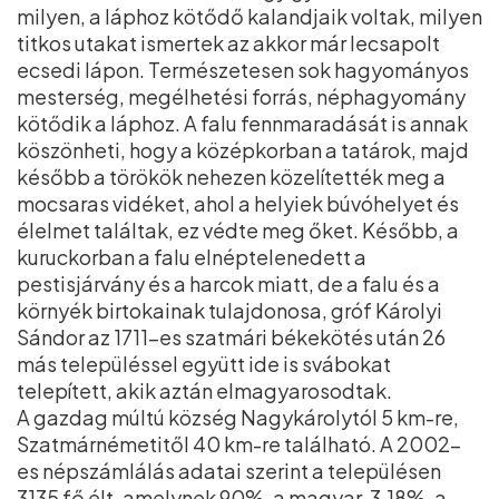
milyen, a láphoz kötődő kalandjaik voltak, milyen
titkos utakat ismertek az akkor már lecsapolt
ecsedi lápon. Természetesen sok hagyományos
mesterség, megélhetési forrás, néphagyomány
kötődik a láphoz. A falu fennmaradását is annak
köszönheti, hogy a középkorban a tatárok, majd
később a törökök nehezen közelítették meg a
mocsaras vidéket, ahol a helyiek búvóhelyet és
élelmet találtak, ez védte meg őket. Később, a
kuruckorban a falu elnéptelenedett a
pestisjárvány és a harcok miatt, de a falu és a
környék birtokainak tulajdonosa, gróf Károlyi
Sándor az 1711-es szatmári békekötés után 26
más településsel együtt ide is svábokat
telepített, akik aztán elmagyarosodtak.
A gazdag múltú község Nagykárolytól 5 km-re,
Szatmárnémetitől 40 km-re található. A 2002-
es népszámlálás adatai szerint a településen
3135 fő élt, amelynek 90%-a magyar, 3,18%-a