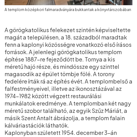
A templom középkori falmaradványára bukkantak a könyvtárszobában
A görögkatolikus felekezet szintén képviseltette
magát a településen, a 18. századból maradtak
fenn a kaplonyi közösségre vonatkozó első írásos
források. A jelenlegi görögkatolikus templom
építése 1887-re fejeződött be. Tornya a kis
méretű hajó része, és mindössze egy szinttel
magasodik az épület tömbje fölé. A torony
fedelére írták rá az építés évét. A templombelső a
falfestményeivel, illetve az ikonosztázával az
1974–1982 között végzett restaurálási
munkálatok eredménye. A templomban két nagy
méretű szobor található, az egyik Szűz Máriát, a
másik Szent Antalt ábrázolja, a templom falain
kálváriastációk láthatók.
Kaplonyban született 1954. december 3-án