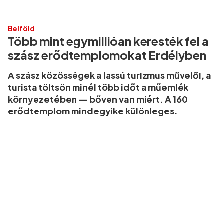
Belföld
Több mint egymillióan keresték fel a
szász erődtemplomokat Erdélyben
A szász közösségek a lassú turizmus művelői, a
turista töltsön minél több időt a műemlék
környezetében — bőven van miért. A 160
erődtemplom mindegyike különleges.