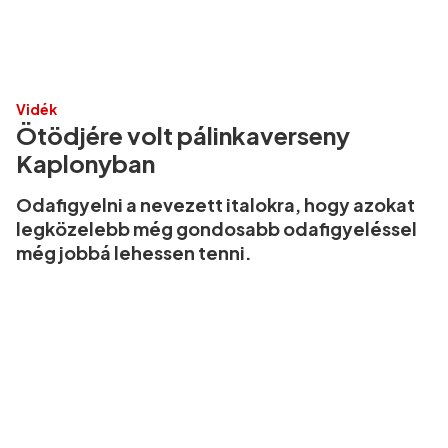
Vidék
Ötödjére volt pálinkaverseny
Kaplonyban
Odafigyelni a nevezett italokra, hogy azokat
legközelebb még gondosabb odafigyeléssel
még jobbá lehessen tenni.