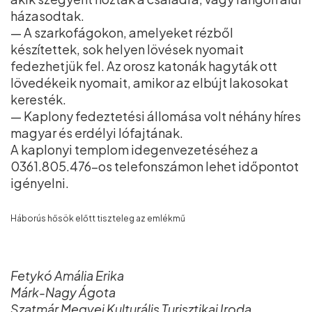
házasodtak.
— A szarkofágokon, amelyeket rézből
készítettek, sok helyen lövések nyomait
fedezhetjük fel. Az orosz katonák hagyták ott
lövedékeik nyomait, amikor az elbújt lakosokat
keresték.
— Kaplony fedeztetési állomása volt néhány híres
magyar és erdélyi lófajtának.
A kaplonyi templom idegenvezetéséhez a
0361.805.476-os telefonszámon lehet időpontot
igényelni.
Háborús hősök előtt tiszteleg az emlékmű
Fetykó Amália Erika
Márk-Nagy Ágota
Szatmár Megyei Kulturális Turisztikai Iroda