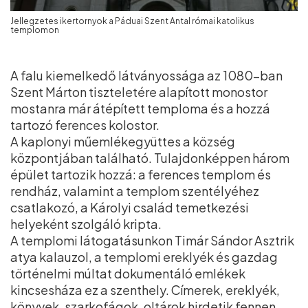
Jellegzetes ikertornyok a Páduai Szent Antal római katolikus
templomon
A falu kiemelkedő látványossága az 1080-ban
Szent Márton tiszteletére alapított monostor
mostanra már átépített temploma és a hozzá
tartozó ferences kolostor.
A kaplonyi műemlékegyüttes a község
központjában található. Tulajdonképpen három
épület tartozik hozzá: a ferences templom és
rendház, valamint a templom szentélyéhez
csatlakozó, a Károlyi család temetkezési
helyeként szolgáló kripta.
A templomi látogatásunkon Timár Sándor Asztrik
atya kalauzol, a templomi ereklyék és gazdag
történelmi múltat dokumentáló emlékek
kincsesháza ez a szenthely. Címerek, ereklyék,
könyvek, szarkofágok, oltárok hirdetik fennen