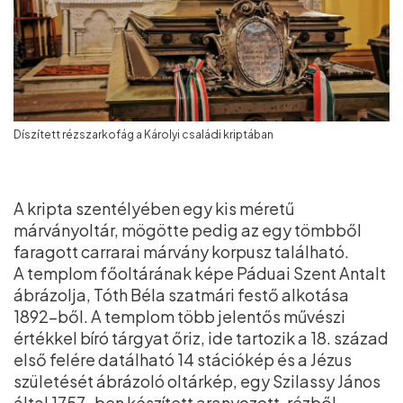
Díszített rézszarkofág a Károlyi családi kriptában
A kripta szentélyében egy kis méretű
márványoltár, mögötte pedig az egy tömbből
faragott carrarai márvány korpusz található.
A templom főoltárának képe Páduai Szent Antalt
ábrázolja, Tóth Béla szatmári festő alkotása
1892-ből. A templom több jelentős művészi
értékkel bíró tárgyat őriz, ide tartozik a 18. század
első felére datálható 14 stációkép és a Jézus
születését ábrázoló oltárkép, egy Szilassy János
által 1757-ben készített aranyozott, rézből