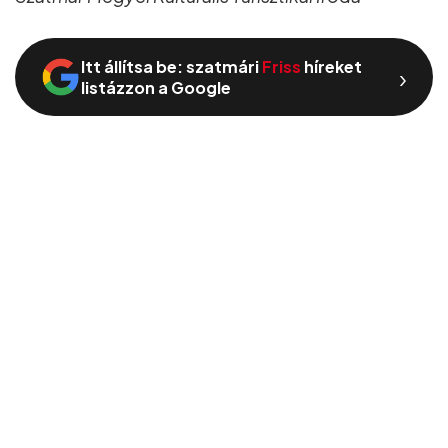
Itt állítsa be: szatmári
Friss
híreket
›
listázzon a Google