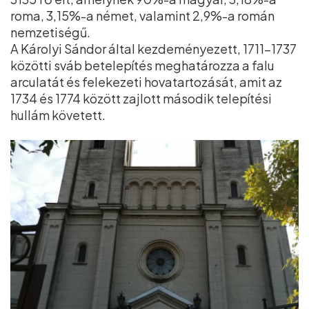
roma, 3,15%-a német, valamint 2,9%-a román
nemzetiségű.
A Károlyi Sándor által kezdeményezett, 1711–1737
közötti sváb betelepítés meghatározza a falu
arculatát és felekezeti hovatartozását, amit az
1734 és 1774 között zajlott második telepítési
hullám követett.