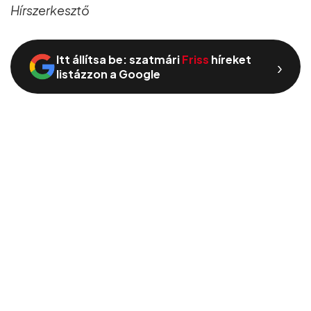
Hírszerkesztő
Itt állítsa be: szatmári
Friss
híreket
›
listázzon a Google