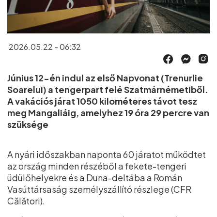
2026.05.22 - 06:32
Június 12-én indul az első Napvonat (Trenurlie
Soarelui) a tengerpart felé Szatmárnémetiből.
A vakációs járat 1050 kilométeres távot tesz
meg Mangaliáig, amelyhez 19 óra 29 percre van
szüksége
A nyári időszakban naponta 60 járatot működtet
az ország minden részéből a fekete-tengeri
üdülőhelyekre és a Duna-deltába a Román
Vasúttársaság személyszállító részlege (CFR
Călători).