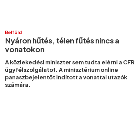
Belföld
Nyáron hűtés, télen fűtés nincs a
vonatokon
A közlekedési miniszter sem tudta elérni a CFR
ügyfélszolgálatot. A minisztérium online
panaszbejelentőt indított a vonattal utazók
számára.