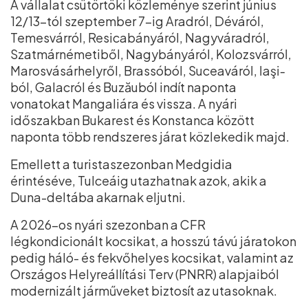
A vállalat csütörtöki közleménye szerint június
12/13-tól szeptember 7-ig Aradról, Déváról,
Temesvárról, Resicabányáról, Nagyváradról,
Szatmárnémetiből, Nagybányáról, Kolozsvárról,
Marosvásárhelyről, Brassóból, Suceaváról, Iaşi-
ból, Galacról és Buzăuból indít naponta
vonatokat Mangaliára és vissza. A nyári
időszakban Bukarest és Konstanca között
naponta több rendszeres járat közlekedik majd.
Emellett a turistaszezonban Medgidia
érintéséve, Tulceáig utazhatnak azok, akik a
Duna-deltába akarnak eljutni.
A 2026-os nyári szezonban a CFR
légkondicionált kocsikat, a hosszú távú járatokon
pedig háló- és fekvőhelyes kocsikat, valamint az
Országos Helyreállítási Terv (PNRR) alapjaiból
modernizált járműveket biztosít az utasoknak.