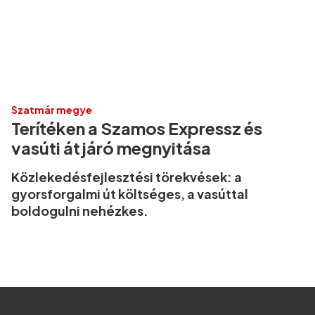
Szatmár megye
Terítéken a Szamos Expressz és
vasúti átjáró megnyitása
Közlekedésfejlesztési törekvések: a
gyorsforgalmi út költséges, a vasúttal
boldogulni nehézkes.