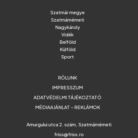
Szatmár megye
Szatmárnémeti
Nagykároly
Vidék
Belföld
Külföld
Sport
RÓLUNK
IMPRESSZUM
ADATVÉDELMI TÁJÉKOZTATÓ
MÉDIAAJÁNLAT - REKLÁMOK
Amurgului utca 2. szám, Szatmárnémeti
friss@friss.ro