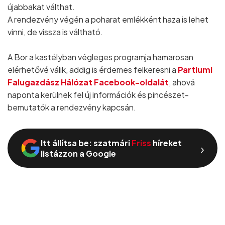
újabbakat válthat.
A rendezvény végén a poharat emlékként haza is lehet
vinni, de vissza is váltható.
A Bor a kastélyban végleges programja hamarosan
elérhetővé válik, addig is érdemes felkeresni a
Partiumi
Falugazdász Hálózat Facebook-oldalát
, ahová
naponta kerülnek fel új információk és pincészet-
bemutatók a rendezvény kapcsán.
Itt állítsa be: szatmári
Friss
híreket
›
listázzon a Google