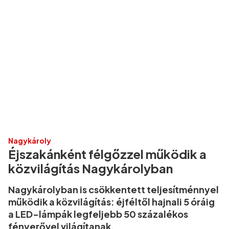
Nagykároly
Éjszakánként félgőzzel működik a
közvilágítás Nagykárolyban
Nagykárolyban is csökkentett teljesítménnyel
működik a közvilágítás: éjféltől hajnali 5 óráig
a LED-lámpák legfeljebb 50 százalékos
fényerővel világítanak.