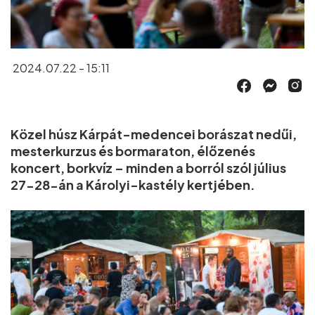
2024.07.22 - 15:11
Közel húsz Kárpát-medencei borászat nedűi,
mesterkurzus és bormaraton, élőzenés
koncert, borkvíz – minden a borról szól július
27-28-án a Károlyi-kastély kertjében.