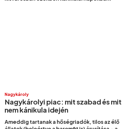
Nagykároly
Nagykárolyi piac: mit szabad és mit
nem kánikula idején
Ameddig tartanak a hőségriadók, tilos az élő
állatok (beleértve a baromfit is) árusítása - a