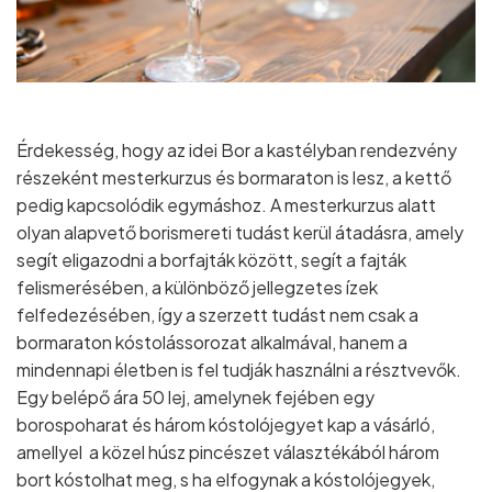
Érdekesség, hogy az idei Bor a kastélyban rendezvény
részeként mesterkurzus és bormaraton is lesz, a kettő
pedig kapcsolódik egymáshoz. A mesterkurzus alatt
olyan alapvető borismereti tudást kerül átadásra, amely
segít eligazodni a borfajták között, segít a fajták
felismerésében, a különböző jellegzetes ízek
felfedezésében, így a szerzett tudást nem csak a
bormaraton kóstolássorozat alkalmával, hanem a
mindennapi életben is fel tudják használni a résztvevők.
Egy belépő ára 50 lej, amelynek fejében egy
borospoharat és három kóstolójegyet kap a vásárló,
amellyel a közel húsz pincészet választékából három
bort kóstolhat meg, s ha elfogynak a kóstolójegyek,