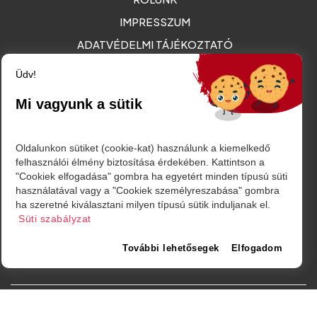
IMPRESSZUM
ADATVÉDELMI TÁJÉKOZTATÓ
MÉDIAAJÁNLAT - REKLÁMOK
Üdv!
Mi vagyunk a sütik
Amurgului utca 2. szám, Szatmárnémeti
friss@friss.ro
Oldalunkon sütiket (cookie-kat) használunk a kiemelkedő
felhasználói élmény biztosítása érdekében. Kattintson a
"Cookiek elfogadása" gombra ha egyetért minden típusú süti
használatával vagy a "Cookiek személyreszabása" gombra
ha szeretné kiválasztani milyen típusú sütik induljanak el.
Süti szabályzat
További lehetősegek
Elfogadom
© Minden jog fenntartva. 2026