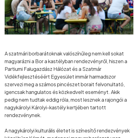
A szatmári borbarátoknak valószínűleg nem kell sokat
magyarázni a Bor a kastélyban rendezvényről, hiszen a
Partiumi Falugazdász Hálózat és a Szatmár
Vidékfejlesztéséért Egyesület immár harmadszor
szervezi meg a számos pincészet borait felvonultató,
igencsak hangulatos és közkedvelt eseményt. Akik
pedig nem tudtak eddig róla, most lesznek a rajongói a
nagykárolyi Károlyi-kastély kertjében tartott
rendezvénynek.
A nagykárolyi kulturális életet is színesítő rendezvények