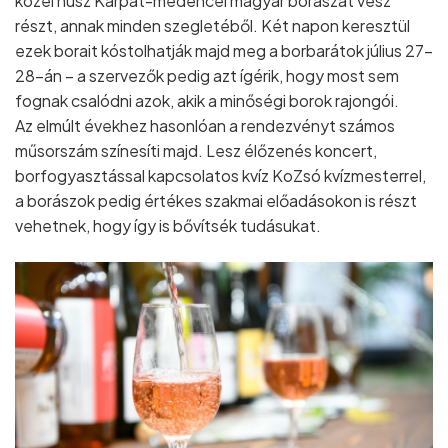
közel húsz Kárpát-medencei magyar borászat vesz
részt, annak minden szegletéből. Két napon keresztül
ezek borait kóstolhatják majd meg a borbarátok július 27-
28-án – a szervezők pedig azt ígérik, hogy most sem
fognak csalódni azok, akik a minőségi borok rajongói.
Az elmúlt évekhez hasonlóan a rendezvényt számos
műsorszám színesíti majd. Lesz élőzenés koncert,
borfogyasztással kapcsolatos kvíz KoZsó kvízmesterrel,
a borászok pedig értékes szakmai előadásokon is részt
vehetnek, hogy így is bővítsék tudásukat.