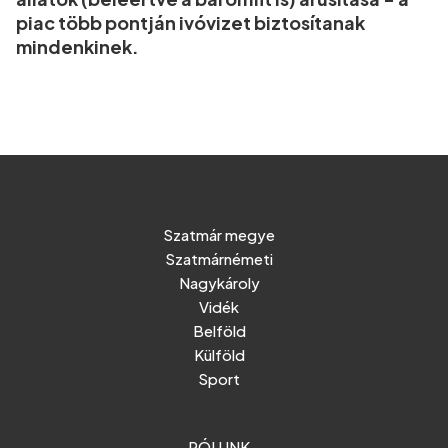
piac több pontján ivóvizet biztosítanak
mindenkinek.
Szatmár megye
Szatmárnémeti
Nagykároly
Vidék
Belföld
Külföld
Sport
RÓLUNK