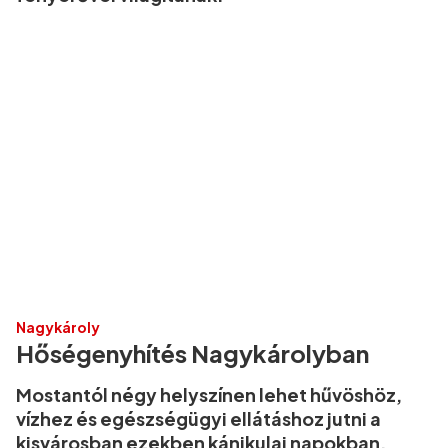
Nagykároly
Hőségenyhítés Nagykárolyban
Mostantól négy helyszínen lehet hűvöshöz,
vízhez és egészségügyi ellátáshoz jutni a
kisvárosban ezekben kánikulai napokban.