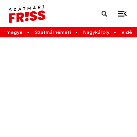
×
Legfrissebb
Bármikor
már megye
Szatmárnémeti
Nagykároly
Vidék