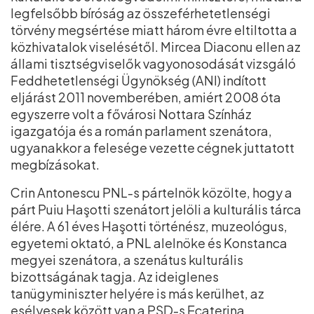
legfelsőbb bíróság az összeférhetetlenségi
törvény megsértése miatt három évre eltiltotta a
közhivatalok viselésétől. Mircea Diaconu ellen az
állami tisztségviselők vagyonosodását vizsgáló
Feddhetetlenségi Ügynökség (ANI) indított
eljárást 2011 novemberében, amiért 2008 óta
egyszerre volt a fővárosi Nottara Színház
igazgatója és a román parlament szenátora,
ugyanakkor a felesége vezette cégnek juttatott
megbízásokat.
Crin Antonescu PNL-s pártelnök közölte, hogy a
párt Puiu Haşotti szenátort jelöli a kulturális tárca
élére. A 61 éves Haşotti történész, muzeológus,
egyetemi oktató, a PNL alelnöke és Konstanca
megyei szenátora, a szenátus kulturális
bizottságának tagja. Az ideiglenes
tanügyminiszter helyére is más kerülhet, az
esélyesek között van a PSD-s Ecaterina